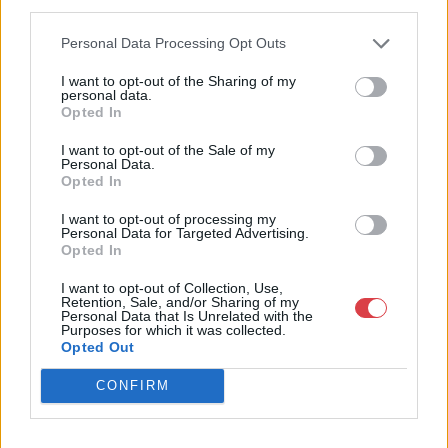
third parties.
Budapesten, a II. kerületben. Célunk, hogy az eladók optimális
áron, gyorsan találjanak vevőt műtárgyaikra, az eladók pedig
Personal Data Processing Opt Outs
rendszeresen tudják gazdagítani gyűjteményüket változatos
kínálatunkból. Ezért is rendezünk minden második héten,
I want to opt-out of the Sharing of my
szerda esténként online árverést! Kedd-től péntek-ig 11.00-este
personal data.
18.00 óráig várjuk szeretettel az érdeklődőket.
Opted In
I want to opt-out of the Sale of my
GALÉRIA TOVÁBBI MŰTÁRGYAI
Personal Data.
Opted In
I want to opt-out of processing my
Personal Data for Targeted Advertising.
Opted In
I want to opt-out of Collection, Use,
Retention, Sale, and/or Sharing of my
Personal Data that Is Unrelated with the
Purposes for which it was collected.
KAPCSOLÓDÓ MŰTÁRGYAK
Opted Out
CONFIRM