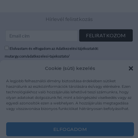
Hírlevél feliratkozás
Elolvastam és elfogadom az Adatkezelési tájékoztatót:
mutargy.com/adatkezelesi-tajekoztato/
Cookie (süti) kezelés
Rólunk
Áraink
Médiaajánlat
ÁSZF
A legjobb felhasználói élmény biztosítása érdekében sütiket
használunk az eszközinformációk tárolására és/vagy elérésére. Ezen
Karrier
Adatvédelem
technológiákhoz való hozzájárulás lehetővé teszi számunkra, hogy
Kapcsolat
Impresszum
olyan adatokat dolgozzunk fel, mint a böngészési viselkedés vagy az
egyedi azonosítók ezen a webhelyen. A hozzájárulás megtagadása
vagy visszavonása bizonyos funkciókat hátrányosan befolyásolhat.
Kövesse a műtárgy.com-ot
ELFOGADOM