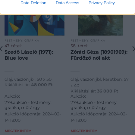
Data Deletion
Data Access
Privacy Policy
FESTMÉNY, GRAFIKA
FESTMÉNY, GRAFIKA
47. tétel:
58. tétel:
Szedő László (1971):
Zórád Géza (18901969):
Blue love
Fürdőző női akt
olaj, vászon,jbl, 50 x 50
olaj, vászon jbl, keretben, 57
Kikiáltási ár:
48 000
Ft
x 40
Kikiáltási ár:
36 000
Ft
Aukció:
Aukció:
279.aukció - festmény,
279.aukció - festmény,
grafika, műtárgy
grafika, műtárgy
Aukció időpontja: 2024-02-
Aukció időpontja: 2024-02-
14 18:00
14 18:00
MEGTEKINTEM
MEGTEKINTEM