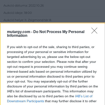
Aukció dátuma: 2022.10.26
Aukció ideje: 18:00
Aukció helye: II. Zsigmond tér 8.
Tételszám: 54
mutargy.com -
Do Not Process My Personal
Information
Eladó adatai
If you wish to opt-out of the sale, sharing to third parties, or
Eladó:
Műgyűjtők Háza Kft.
processing of your personal or sensitive information for
targeted advertising by us, please use the below opt-out
Cím: Dudás Attila
section to confirm your selection. Please note that after your
Műgyűjtők Háza kft.
opt-out request is processed you may continue seeing
Budapest
interest-based ads based on personal information utilized by
1023.Bp. Zsigmond tér 11.
1023
us or personal information disclosed to third parties prior to
your opt-out. You may separately opt-out of the further
Telefon: 18008123
disclosure of your personal information by third parties on the
Weboldal:
IAB’s list of downstream participants. This information may
http://www.mugyujtokhaza.hu
also be disclosed by us to third parties on the
IAB’s List of
Downstream Participants
that may further disclose it to other
Bemutatkozás: 2013 nyarán nyitottuk meg Galériánkat