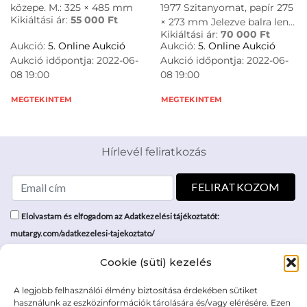
közepe. M.: 325 × 485 mm
1977 Szitanyomat, papír 275
Kikiáltási ár:
55 000
Ft
× 273 mm Jelezve balra lent:
Kikiáltási ár:
70 000
Ft
Ikon 38/40 Jelezve jobbra
Aukció:
5. Online Aukció
Aukció:
5. Online Aukció
lent: Deim Pál / 1977
Aukció időpontja: 2022-06-
Aukció időpontja: 2022-06-
08 19:00
08 19:00
MEGTEKINTEM
MEGTEKINTEM
Hírlevél feliratkozás
Elolvastam és elfogadom az Adatkezelési tájékoztatót:
mutargy.com/adatkezelesi-tajekoztato/
Cookie (süti) kezelés
Rólunk
Áraink
Médiaajánlat
ÁSZF
A legjobb felhasználói élmény biztosítása érdekében sütiket
Karrier
Adatvédelem
használunk az eszközinformációk tárolására és/vagy elérésére. Ezen