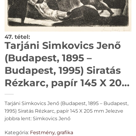
47. tétel:
Tarjáni Simkovics Jenő
(Budapest, 1895 –
Budapest, 1995) Siratás
Rézkarc, papír 145 X 205
mm Jelezve jobbra lent:
Tarjáni Simkovics Jenő (Budapest, 1895 – Budapest,
Simkovics Jenő
1995) Siratás Rézkarc, papír 145 X 205 mm Jelezve
jobbra lent: Simkovics Jenő
Kategória:
Festmény, grafika