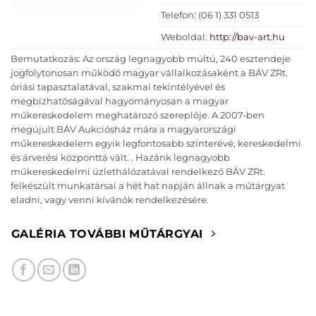
Telefon: (06 1) 331 0513
Weboldal:
http://bav-art.hu
Bemutatkozás: Az ország legnagyobb múltú, 240 esztendeje
jogfolytonosan működő magyar vállalkozásaként a BÁV ZRt.
óriási tapasztalatával, szakmai tekintélyével és
megbízhatóságával hagyományosan a magyar
műkereskedelem meghatározó szereplője. A 2007-ben
megújult BÁV Aukciósház mára a magyarországi
műkereskedelem egyik legfontosabb színterévé, kereskedelmi
és árverési központtá vált. . Hazánk legnagyobb
műkereskedelmi üzlethálózatával rendelkező BÁV ZRt.
felkészült munkatársai a hét hat napján állnak a műtárgyat
eladni, vagy venni kívánók rendelkezésére.
GALÉRIA TOVÁBBI MŰTÁRGYAI