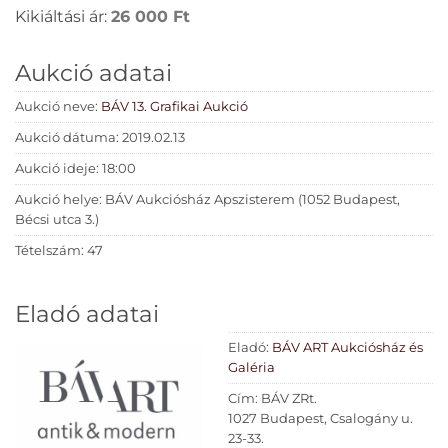
Kikiáltási ár:
26 000
Ft
Aukció adatai
Aukció neve:
BÁV 13. Grafikai Aukció
Aukció dátuma: 2019.02.13
Aukció ideje: 18:00
Aukció helye: BÁV Aukciósház Apszisterem (1052 Budapest,
Bécsi utca 3.)
Tételszám: 47
Eladó adatai
Eladó:
BÁV ART Aukciósház és
Galéria
Cím: BÁV ZRt.
1027 Budapest, Csalogány u.
23-33.