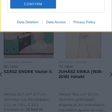
KAPCSOLÓDÓ MŰTÁRGYAK
CONFIRM
Data Deletion
Data Access
Privacy Policy
FESTMÉNY, GRAFIKA
FESTMÉNY, GRAFIKA
80. tétel:
70. tétel:
SZÁSZ ENDRE Vázlat II.
JUHÁSZ ERIKA (1926-
2018) Hátakt
Mérete 24,7 cm* 27,7 cm,
Mérete 78,5 cm* 32 cm,
Technika: tus, filctoll/papír,
Technika: grafit/papír,
J.J.L. és J.B.L.: E 20/2
állapota jó, kis szakadások,
Kikiáltási ár:
25 000
Ft
hátoldalon épület tervrajz,