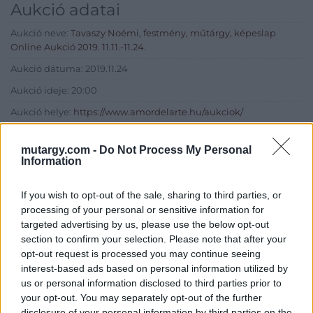
Aukció adatai
Aukció neve:
Tavaszy Noémi, festmény, műtárgy, képeslap
Online Aukció 2019. 11.11.-11.24.
Aukció dátuma: 2019.11.24
Aukció ideje: 20:00
Aukció helye:
https://www.amordelarte.hu/aukciok/
Tételszám: 2
mutargy.com -
Do Not Process My Personal
Information
Eladó adatai
If you wish to opt-out of the sale, sharing to third parties, or
Eladó:
Amor Del Arte Galéria-
processing of your personal or sensitive information for
Aukciósház
targeted advertising by us, please use the below opt-out
Cím: Ráduly Zoltán
section to confirm your selection. Please note that after your
Amor Del Arte Kft.
opt-out request is processed you may continue seeing
Sopron
interest-based ads based on personal information utilized by
06202391066
us or personal information disclosed to third parties prior to
9400
your opt-out. You may separately opt-out of the further
disclosure of your personal information by third parties on the