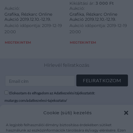
Kikiáltási ár:
3 000
Ft
J.B.L.: JUHÁSZ ERIKA 1964
Aukció:
Aukció:
Grafika, Rézkarc Online
Grafika, Rézkarc Online
Aukció 2019.12.10.-12.19.
Aukció 2019.12.10.-12.19.
Aukció időpontja: 2019-12-19
Aukció időpontja: 2019-12-19
20:00
20:00
MEGTEKINTEM
MEGTEKINTEM
Hírlevél feliratkozás
Elolvastam és elfogadom az Adatkezelési tájékoztatót:
mutargy.com/adatkezelesi-tajekoztato/
Cookie (süti) kezelés
Rólunk
Áraink
Médiaajánlat
ÁSZF
A legjobb felhasználói élmény biztosítása érdekében sütiket
Karrier
Adatvédelem
használunk az eszközinformációk tárolására és/vagy elérésére. Ezen