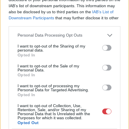
Telefon: 06202391066
IAB’s list of downstream participants. This information may
Weboldal:
also be disclosed by us to third parties on the
IAB’s List of
http://www.amordelarte.hu
Downstream Participants
that may further disclose it to other
third parties.
Bemutatkozás: A cég főtevékenysége minden olyan
tevékenység, mely kapcsolatban áll a festmények és műtárgyak
Personal Data Processing Opt Outs
adás-vételével, bizományosi értékesítésével, festmények
értékbecslésével és online aukciók szervezésével és
I want to opt-out of the Sharing of my
lebonyolításával. A weboldalon elérhetőek a cég által kínált
personal data.
festmények, és egy online aukciós felület is, mely által bárki
Opted In
számára lehetőség nyílik egy regisztráció után, hogy részt
vegyen a cég online aukcióin.
I want to opt-out of the Sale of my
Personal Data.
Opted In
GALÉRIA TOVÁBBI MŰTÁRGYAI
I want to opt-out of processing my
Personal Data for Targeted Advertising.
Opted In
I want to opt-out of Collection, Use,
Retention, Sale, and/or Sharing of my
Personal Data that Is Unrelated with the
Purposes for which it was collected.
Opted Out