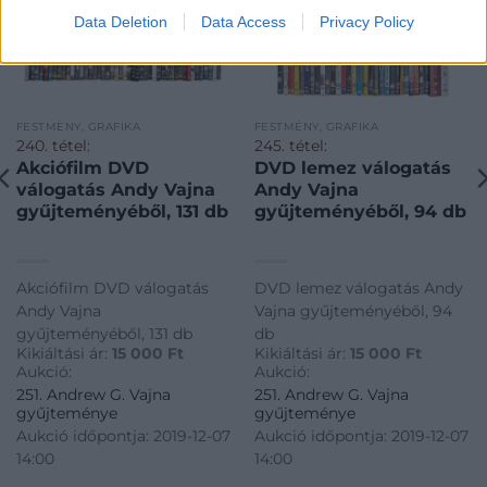
Data Deletion
Data Access
Privacy Policy
FESTMÉNY, GRAFIKA
FESTMÉNY, GRAFIKA
240. tétel:
245. tétel:
Akciófilm DVD
DVD lemez válogatás
válogatás Andy Vajna
Andy Vajna
gyűjteményéből, 131 db
gyűjteményéből, 94 db
Akciófilm DVD válogatás
DVD lemez válogatás Andy
Andy Vajna
Vajna gyűjteményéből, 94
gyűjteményéből, 131 db
db
Kikiáltási ár:
15 000
Ft
Kikiáltási ár:
15 000
Ft
Aukció:
Aukció:
251. Andrew G. Vajna
251. Andrew G. Vajna
gyűjteménye
gyűjteménye
Aukció időpontja: 2019-12-07
Aukció időpontja: 2019-12-07
14:00
14:00