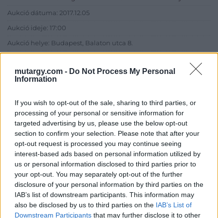
Aukció dátuma: 2017.12.05
Aukció ideje: 17:00
Aukció helye: Budapest, Balaton utca 8.
Tételszám: 148
mutargy.com -
Do Not Process My Personal
Information
Eladó adatai
If you wish to opt-out of the sale, sharing to third parties, or
Eladó:
Nagyházi Galéria és
processing of your personal or sensitive information for
Aukciósház
targeted advertising by us, please use the below opt-out
Cím: Müller Márta
section to confirm your selection. Please note that after your
Nagyházi Galéria és Aukciósház
opt-out request is processed you may continue seeing
Kft.
interest-based ads based on personal information utilized by
1055 Budapest, Balaton utca 8.
us or personal information disclosed to third parties prior to
your opt-out. You may separately opt-out of the further
Telefon: +361 475 6000 +361
4756005
disclosure of your personal information by third parties on the
IAB’s list of downstream participants. This information may
Weboldal:
also be disclosed by us to third parties on the
IAB’s List of
http://www.nagyhazi.hu
Downstream Participants
that may further disclose it to other