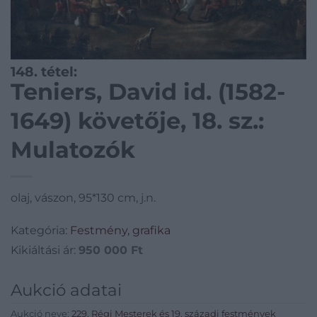
148. tétel:
Teniers, David id. (1582-
1649) követője, 18. sz.:
Mulatozók
olaj, vászon, 95*130 cm, j.n.
Kategória:
Festmény, grafika
Kikiáltási ár:
950 000
Ft
Aukció adatai
Aukció neve:
229. Régi Mesterek és 19. századi festmények