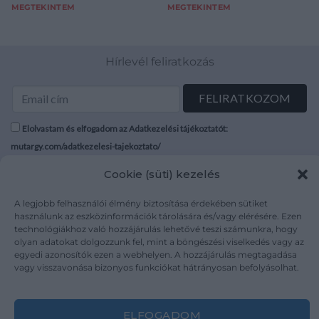
MEGTEKINTEM
MEGTEKINTEM
Hírlevél feliratkozás
Elolvastam és elfogadom az Adatkezelési tájékoztatót:
mutargy.com/adatkezelesi-tajekoztato/
Cookie (süti) kezelés
Rólunk
Áraink
Médiaajánlat
ÁSZF
A legjobb felhasználói élmény biztosítása érdekében sütiket
használunk az eszközinformációk tárolására és/vagy elérésére. Ezen
Karrier
Adatvédelem
technológiákhoz való hozzájárulás lehetővé teszi számunkra, hogy
Kapcsolat
Impresszum
olyan adatokat dolgozzunk fel, mint a böngészési viselkedés vagy az
egyedi azonosítók ezen a webhelyen. A hozzájárulás megtagadása
vagy visszavonása bizonyos funkciókat hátrányosan befolyásolhat.
Kövesse a műtárgy.com-ot
ELFOGADOM