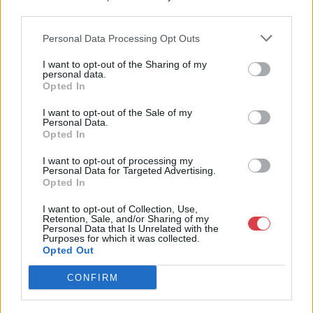
Bemutatkozás: Magas színvonalú festmények és műtárgyak,
third parties.
bútorok, szőnyegek, üveg, porcelán és ezüst tárgyak, ékszerek,
néprajzi tárgyak értékesítése és aukcionálása. Hagyatékok és
Personal Data Processing Opt Outs
gyűjtemények árverezése. Ingyenes értékbecslés. Árveréseinkre
I want to opt-out of the Sharing of my
a tárgyfelvétel folyamatos.
personal data.
Opted In
GALÉRIA TOVÁBBI MŰTÁRGYAI
I want to opt-out of the Sale of my
Personal Data.
Opted In
I want to opt-out of processing my
Personal Data for Targeted Advertising.
Opted In
I want to opt-out of Collection, Use,
Retention, Sale, and/or Sharing of my
KAPCSOLÓDÓ MŰTÁRGYAK
Personal Data that Is Unrelated with the
Purposes for which it was collected.
Opted Out
CONFIRM