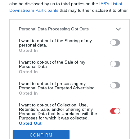
also be disclosed by us to third parties on the
IAB’s List of
Eladó:
Virág Judit Galéria
Downstream Participants
that may further disclose it to other
Cím: Nemes Zsófia
third parties.
Mű-Terem Galéria Kft.
1055 Budapest, Falk Miksa u. 30
Personal Data Processing Opt Outs
Telefon: 36-1-312-2071, 269-4681 269-4681
I want to opt-out of the Sharing of my
personal data.
Weboldal:
http://www.viragjuditgaleria.hu
Opted In
Bemutatkozás: Kiemelkedő kvalitású 19. és 20. századi magyar
I want to opt-out of the Sale of my
festészet és szecessziós Zsolnay kerámiák adás-vétele és
Personal Data.
aukcionálása. Exkluzív aukciók évente 3 alkalommal.
Opted In
I want to opt-out of processing my
GALÉRIA TOVÁBBI MŰTÁRGYAI
Personal Data for Targeted Advertising.
Opted In
I want to opt-out of Collection, Use,
Retention, Sale, and/or Sharing of my
Personal Data that Is Unrelated with the
Purposes for which it was collected.
Opted Out
CONFIRM