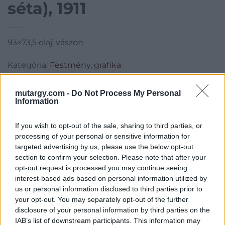
séta), 1911
93×73,5 olaj, vászon
Kategória:
Festmény, grafika
Kikiáltási ár:
1 200 000
Ft
mutargy.com -
Do Not Process My Personal
Information
Aukció adatai
Aukció neve:
56. Őszi Aukció
If you wish to opt-out of the sale, sharing to third parties, or
processing of your personal or sensitive information for
Aukció dátuma: 2017.10.14
targeted advertising by us, please use the below opt-out
Aukció ideje: 18:00
section to confirm your selection. Please note that after your
opt-out request is processed you may continue seeing
Aukció helye: Budapest Kongresszusi Központ
interest-based ads based on personal information utilized by
Tételszám: 28
us or personal information disclosed to third parties prior to
your opt-out. You may separately opt-out of the further
disclosure of your personal information by third parties on the
Eladó adatai
IAB’s list of downstream participants. This information may