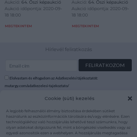
Aukció:
64. Őszi képaukció
Aukció:
64. Őszi képaukció
Aukció időpontja: 2020-09-
Aukció időpontja: 2020-09-
18 18:00
18 18:00
MEGTEKINTEM
MEGTEKINTEM
Hírlevél feliratkozás
Elolvastam és elfogadom az Adatkezelési tájékoztatót:
mutargy.com/adatkezelesi-tajekoztato/
Cookie (süti) kezelés
Rólunk
Áraink
Médiaajánlat
ÁSZF
A legjobb felhasználói élmény biztosítása érdekében sütiket
Karrier
Adatvédelem
használunk az eszközinformációk tárolására és/vagy elérésére. Ezen
technológiákhoz való hozzájárulás lehetővé teszi számunkra, hogy
Kapcsolat
Impresszum
olyan adatokat dolgozzunk fel, mint a böngészési viselkedés vagy az
egyedi azonosítók ezen a webhelyen. A hozzájárulás megtagadása