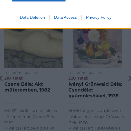
KAPCSOLÓDÓ MŰTÁRGYAK
Data Deletion
Data Access
Privacy Policy
FESTMÉNY, GRAFIKA
FESTMÉNY, GRAFIKA
218. tétel:
220. tétel:
Czene Béla: Akt
Iványi Grünwald Béla:
műteremben, 1982
Csendélet
gyümölcsökkel, 1938
34x122;akrill, farost;Jelezve
60x50;olaj, vászon;Jelezve
középen fent: Czene Béla
jobbra lent: Iványi Grünwald
1982
Béla 1938
Kikiáltási ár:
340 000
Ft
Kikiáltási ár:
1 200 000
Ft