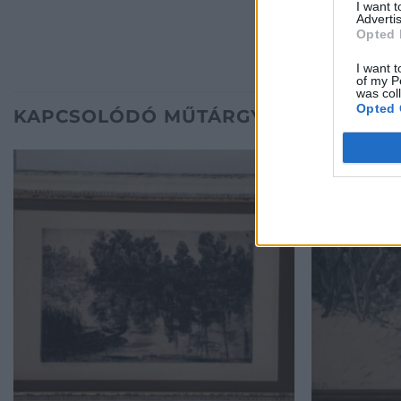
I want 
Advertis
Opted 
I want t
of my P
was col
Opted 
KAPCSOLÓDÓ MŰTÁRGYAK