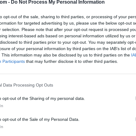
Tételszám: 258
com -
Do Not Process My Personal Information
Eladó adatai
to opt-out of the sale, sharing to third parties, or processing of your per
formation for targeted advertising by us, please use the below opt-out s
Eladó:
Enteriő
r selection. Please note that after your opt-out request is processed y
eing interest-based ads based on personal information utilized by us or
Cím: Táncos M
Lalita Fashion 
disclosed to third parties prior to your opt-out. You may separately opt-
1131 Budapest, 
losure of your personal information by third parties on the IAB’s list of
. This information may also be disclosed by us to third parties on the
IA
Telefon: +36-1
Participants
that may further disclose it to other third parties.
Weboldal:
http
Bemutatkozás: A maradandó értéket keresők, a retr
megtalál mindent, amivel visszahozhatja a régi i
l Data Processing Opt Outs
és káprázatos tárgyai között. Webáruházunkban 
csemegézhet az igazán értékes, és befektetésre i
o opt-out of the Sharing of my personal data.
találkozhat választékunkkal. Szeretettel várjuk,
In
műtárgyakat.
o opt-out of the Sale of my Personal Data.
GALÉRIA TOVÁBBI MŰTÁRGYAI
In