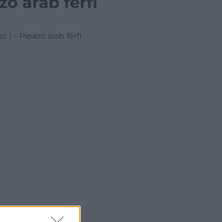
zó arab férfi
t ) – Pipázó arab férfi