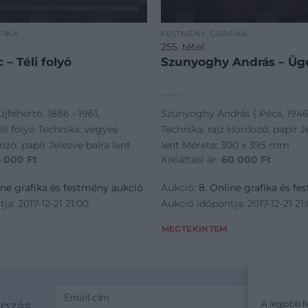
FIKA
FESTMÉNY, GRAFIKA
255. tétel:
 – Téli folyó
Szunyoghy András – Üg
Újfehértó, 1886 - 1961,
Szunyoghy András ( Pécs, 1946 
éli folyó Technika: vegyes
Technika: rajz Hordozó: papír J
zó: papír Jelezve balra lent
lent Mérete: 300 x 395 mm
5 000
Ft
Kikiáltási ár:
60 000
Ft
ine grafika és festmény aukció
Aukció:
8. Online grafika és f
ja: 2017-12-21 21:00
Aukció időpontja: 2017-12-21 21
MEGTEKINTEM
kozás
A legjobb f