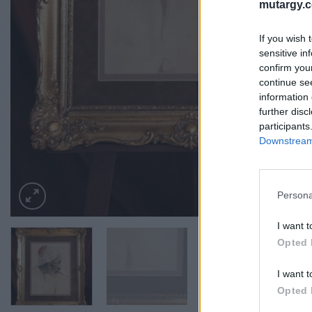
mutargy.
If you wish 
sensitive in
confirm you
continue se
information 
further disc
participants
Downstream 
Persona
I want t
Opted 
I want t
Opted 