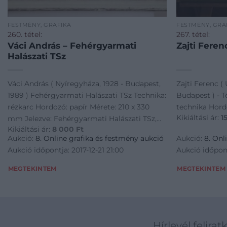
FESTMÉNY, GRAFIKA
FESTMÉNY, GRA
260. tétel:
267. tétel:
Váci András – Fehérgyarmati
Zajti Ferenc
Halászati TSz
Váci András ( Nyíregyháza, 1928 - Budapest,
Zajti Ferenc ( 
1989 ) Fehérgyarmati Halászati TSz Technika:
Budapest ) - T
rézkarc Hordozó: papír Mérete: 210 x 330
technika Hordo
Kikiáltási ár:
1
mm Jelezve: Fehérgyarmati Halászati TSz,
Kikiáltási ár:
8 000
Ft
Váci András
Aukció:
8. Online grafika és festmény aukció
Aukció:
8. Onl
Aukció időpontja: 2017-12-21 21:00
Aukció időpont
MEGTEKINTEM
MEGTEKINTEM
Hírlevél felirat