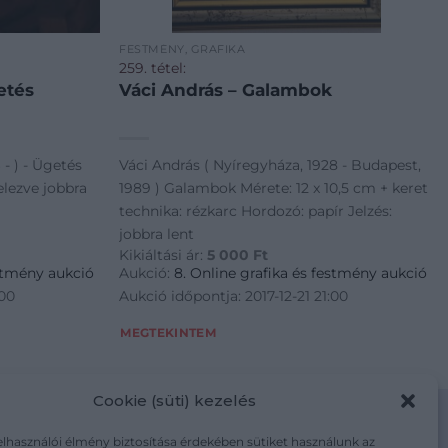
FESTMÉNY, GRAFIKA
259. tétel:
etés
Váci András – Galambok
- ) - Ügetés
Váci András ( Nyíregyháza, 1928 - Budapest,
elezve jobbra
1989 ) Galambok Mérete: 12 x 10,5 cm + keret
technika: rézkarc Hordozó: papír Jelzés:
jobbra lent
Kikiáltási ár:
5 000
Ft
estmény aukció
Aukció:
8. Online grafika és festmény aukció
:00
Aukció időpontja: 2017-12-21 21:00
MEGTEKINTEM
Cookie (süti) kezelés
elhasználói élmény biztosítása érdekében sütiket használunk az