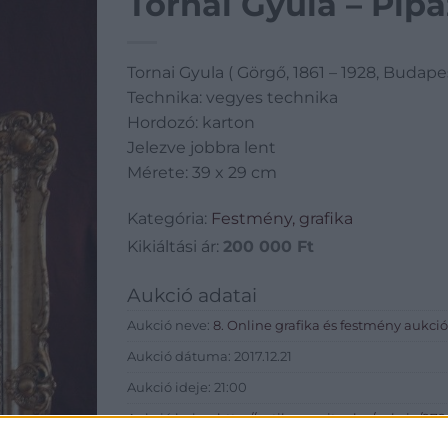
Tornai Gyula – Pipá
Tornai Gyula ( Görgő, 1861 – 1928, Budapes
Technika: vegyes technika
Hordozó: karton
Jelezve jobbra lent
Mérete: 39 x 29 cm
Kategória:
Festmény, grafika
Kikiáltási ár:
200 000
Ft
Aukció adatai
Aukció neve:
8. Online grafika és festmény aukció
Aukció dátuma: 2017.12.21
Aukció ideje: 21:00
Aukció helye:
http://antiknemvitas.hu/aukcio/979