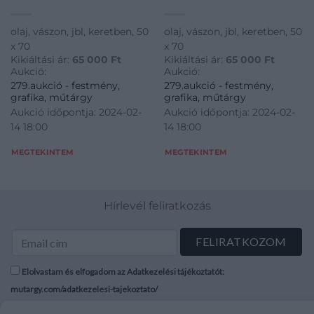
olaj, vászon, jbl, keretben, 50
olaj, vászon, jbl, keretben, 50
x 70
x 70
Kikiáltási ár:
65 000
Ft
Kikiáltási ár:
65 000
Ft
Aukció:
Aukció:
279.aukció - festmény,
279.aukció - festmény,
grafika, műtárgy
grafika, műtárgy
Aukció időpontja: 2024-02-
Aukció időpontja: 2024-02-
14 18:00
14 18:00
MEGTEKINTEM
MEGTEKINTEM
Hírlevél feliratkozás
Elolvastam és elfogadom az Adatkezelési tájékoztatót:
mutargy.com/adatkezelesi-tajekoztato/