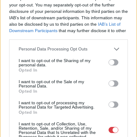
your opt-out. You may separately opt-out of the further
Cím: Dudás Attila
disclosure of your personal information by third parties on the
Műgyűjtők Háza kft.
IAB’s list of downstream participants. This information may
Budapest
also be disclosed by us to third parties on the
IAB’s List of
1023.Bp. Zsigmond tér 11.
Downstream Participants
that may further disclose it to other
1023
third parties.
Telefon: 18008123
Personal Data Processing Opt Outs
Weboldal:
http://www.mugyujtokhaza.hu
I want to opt-out of the Sharing of my
personal data.
Bemutatkozás: 2013 nyarán nyitottuk meg Galériánkat
Opted In
Budapesten, a II. kerületben. Célunk, hogy az eladók optimális
áron, gyorsan találjanak vevőt műtárgyaikra, az eladók pedig
I want to opt-out of the Sale of my
Personal Data.
rendszeresen tudják gazdagítani gyűjteményüket változatos
Opted In
kínálatunkból. Ezért is rendezünk minden második héten,
szerda esténként online árverést! Kedd-től péntek-ig 11.00-este
I want to opt-out of processing my
18.00 óráig várjuk szeretettel az érdeklődőket.
Personal Data for Targeted Advertising.
Opted In
GALÉRIA TOVÁBBI MŰTÁRGYAI
I want to opt-out of Collection, Use,
Retention, Sale, and/or Sharing of my
Personal Data that Is Unrelated with the
Purposes for which it was collected.