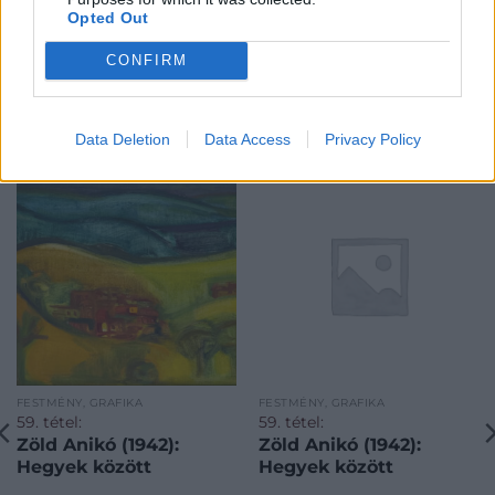
Opted Out
CONFIRM
KAPCSOLÓDÓ MŰTÁRGYAK
Data Deletion
Data Access
Privacy Policy
FESTMÉNY, GRAFIKA
FESTMÉNY, GRAFIKA
59. tétel:
59. tétel:
Zöld Anikó (1942):
Zöld Anikó (1942):
Hegyek között
Hegyek között