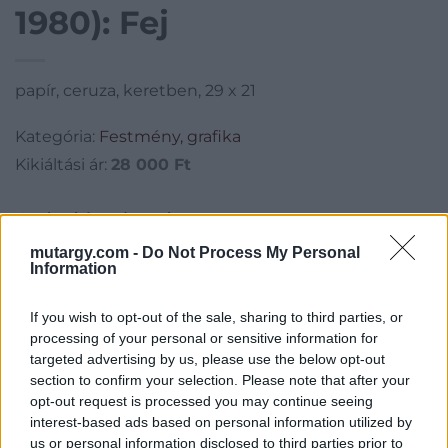
1980): Fej
papír, ceruza, keretben, 29 x 21
Kategória:
Festmény, grafika
Kikiáltási ár:
28 000
Ft
Aukció adatai
mutargy.com -
Do Not Process My Personal
Aukció neve:
268.aukció - festmény, grafika, műtárgy
Information
Aukció dátuma: 2023.09.06
If you wish to opt-out of the sale, sharing to third parties, or
Aukció ideje: 18:00
processing of your personal or sensitive information for
Tételszám: 53
targeted advertising by us, please use the below opt-out
section to confirm your selection. Please note that after your
opt-out request is processed you may continue seeing
Eladó adatai
interest-based ads based on personal information utilized by
us or personal information disclosed to third parties prior to
Eladó:
Műgyűjtők Háza Kft.