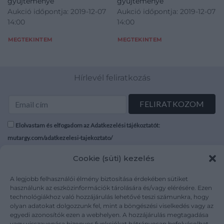
gyűjteménye
gyűjteménye
Aukció időpontja: 2019-12-07
Aukció időpontja: 2019-12-07
14:00
14:00
MEGTEKINTEM
MEGTEKINTEM
Hírlevél feliratkozás
Elolvastam és elfogadom az Adatkezelési tájékoztatót:
mutargy.com/adatkezelesi-tajekoztato/
Cookie (süti) kezelés
Rólunk
Áraink
Médiaajánlat
ÁSZF
A legjobb felhasználói élmény biztosítása érdekében sütiket
Karrier
Adatvédelem
használunk az eszközinformációk tárolására és/vagy elérésére. Ezen
technológiákhoz való hozzájárulás lehetővé teszi számunkra, hogy
Kapcsolat
Impresszum
olyan adatokat dolgozzunk fel, mint a böngészési viselkedés vagy az
egyedi azonosítók ezen a webhelyen. A hozzájárulás megtagadása
vagy visszavonása bizonyos funkciókat hátrányosan befolyásolhat.