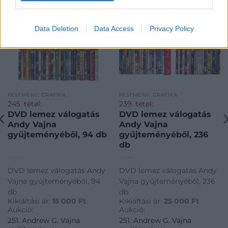
Data Deletion
Data Access
Privacy Policy
FESTMÉNY, GRAFIKA
FESTMÉNY, GRAFIKA
245. tétel:
239. tétel:
DVD lemez válogatás
DVD lemez válogatás
Andy Vajna
Andy Vajna
gyűjteményéből, 94 db
gyűjteményéből, 236
db
DVD lemez válogatás Andy
DVD lemez válogatás Andy
Vajna gyűjteményéből, 94
Vajna gyűjteményéből, 236
db
db
Kikiáltási ár:
15 000
Ft
Kikiáltási ár:
25 000
Ft
Aukció:
Aukció:
251. Andrew G. Vajna
251. Andrew G. Vajna