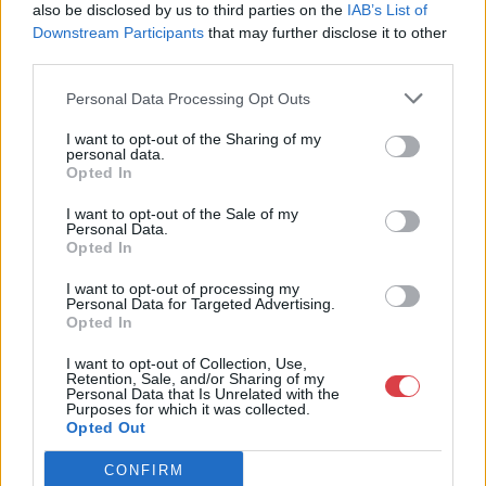
also be disclosed by us to third parties on the
IAB’s List of
Downstream Participants
that may further disclose it to other
Weboldal:
third parties.
http://www.nagyhazi.hu
Bemutatkozás: Magas színvonalú festmények és műtárgyak,
Personal Data Processing Opt Outs
bútorok, szőnyegek, üveg, porcelán és ezüst tárgyak, ékszerek,
néprajzi tárgyak értékesítése és aukcionálása. Hagyatékok és
I want to opt-out of the Sharing of my
personal data.
gyűjtemények árverezése. Ingyenes értékbecslés. Árveréseinkre
Opted In
a tárgyfelvétel folyamatos.
I want to opt-out of the Sale of my
GALÉRIA TOVÁBBI MŰTÁRGYAI
Personal Data.
Opted In
I want to opt-out of processing my
Personal Data for Targeted Advertising.
Opted In
I want to opt-out of Collection, Use,
Retention, Sale, and/or Sharing of my
Personal Data that Is Unrelated with the
Purposes for which it was collected.
KAPCSOLÓDÓ MŰTÁRGYAK
Opted Out
CONFIRM