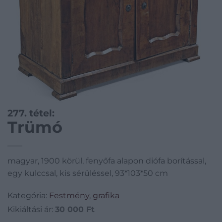
277. tétel:
Trümó
magyar, 1900 körül, fenyőfa alapon diófa borítással,
egy kulccsal, kis sérüléssel, 93*103*50 cm
Kategória:
Festmény, grafika
Kikiáltási ár:
30 000
Ft