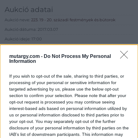
Aukció adatai
Aukció neve:
223. 19 - 20. századi festmények és bútorok
Aukció dátuma: 2017.03.07
Aukció ideje: 17:00
Aukció helye: Budapest, Balaton utca 8.
mutargy.com -
Do Not Process My Personal
Tételszám: 277
Information
Eladó adatai
If you wish to opt-out of the sale, sharing to third parties, or
processing of your personal or sensitive information for
Eladó:
Nagyházi Galéria és
targeted advertising by us, please use the below opt-out
Aukciósház
section to confirm your selection. Please note that after your
opt-out request is processed you may continue seeing
Cím: Müller Márta
interest-based ads based on personal information utilized by
Nagyházi Galéria és Aukciósház
us or personal information disclosed to third parties prior to
Kft.
your opt-out. You may separately opt-out of the further
1055 Budapest, Balaton utca 8.
disclosure of your personal information by third parties on the
Telefon: +361 475 6000 +361
IAB’s list of downstream participants. This information may
4756005