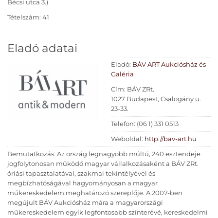
Bécsi utca 3.)
Tételszám: 41
Eladó adatai
Eladó:
BÁV ART Aukciósház és
Galéria
Cím: BÁV ZRt.
1027 Budapest, Csalogány u.
23-33.
Telefon: (06 1) 331 0513
Weboldal:
http://bav-art.hu
Bemutatkozás: Az ország legnagyobb múltú, 240 esztendeje
jogfolytonosan működő magyar vállalkozásaként a BÁV ZRt.
óriási tapasztalatával, szakmai tekintélyével és
megbízhatóságával hagyományosan a magyar
műkereskedelem meghatározó szereplője. A 2007-ben
megújult BÁV Aukciósház mára a magyarországi
műkereskedelem egyik legfontosabb színterévé, kereskedelmi