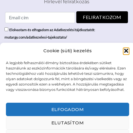
Hírlevél feliratkozás
Elolvastam és elfogadom az Adatkezelési tájékoztatót:
mutargy.com/adatkezelesi-tajekoztato/
Cookie (süti) kezelés
Rólunk
Áraink
Médiaajánlat
ÁSZF
A legjobb felhasználói élmény biztosítása érdekében sütiket
Karrier
Adatvédelem
használunk az eszközinformációk tárolására és/vagy elérésére. Ezen
technológiákhoz való hozzájárulás lehetővé teszi számunkra, hogy
Kapcsolat
Impresszum
olyan adatokat dolgozzunk fel, mint a böngészési viselkedés vagy az
egyedi azonosítók ezen a webhelyen. A hozzájárulás megtagadása
vagy visszavonása bizonyos funkciókat hátrányosan befolyásolhat.
Kövesse a műtárgy.com-ot
ELFOGADOM
ELUTASÍTOM
Weboldal és Webshop készítés:
Ferenczi Sándor