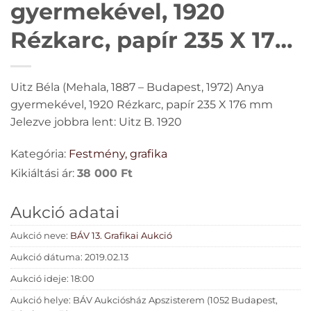
gyermekével, 1920
Rézkarc, papír 235 X 176
mm Jelezve jobbra lent:
Uitz Béla (Mehala, 1887 – Budapest, 1972) Anya
Uitz B. 1920
gyermekével, 1920 Rézkarc, papír 235 X 176 mm
Jelezve jobbra lent: Uitz B. 1920
Kategória:
Festmény, grafika
Kikiáltási ár:
38 000
Ft
Aukció adatai
Aukció neve:
BÁV 13. Grafikai Aukció
Aukció dátuma: 2019.02.13
Aukció ideje: 18:00
Aukció helye: BÁV Aukciósház Apszisterem (1052 Budapest,