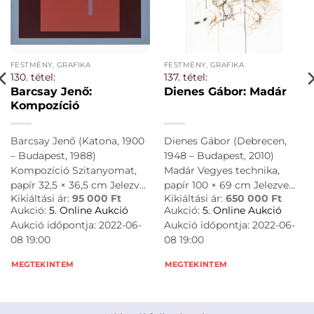
FESTMÉNY, GRAFIKA
FESTMÉNY, GRAFIKA
130. tétel:
137. tétel:
Barcsay Jenő:
Dienes Gábor: Madár
Kompozíció
Barcsay Jenő (Katona, 1900
Dienes Gábor (Debrecen,
– Budapest, 1988)
1948 – Budapest, 2010)
Kompozíció Szitanyomat,
Madár Vegyes technika,
papír 32,5 × 36,5 cm Jelezve
papír 100 × 69 cm Jelezve
Kikiáltási ár:
95 000
Ft
Kikiáltási ár:
650 000
Ft
balra lent: 29/140 Jelezve
jobbra lent: DG. 88.
Aukció:
5. Online Aukció
Aukció:
5. Online Aukció
középen lent: VI. Jelezve
Aukció időpontja: 2022-06-
Aukció időpontja: 2022-06-
jobbra lent: Barcsay
08 19:00
08 19:00
MEGTEKINTEM
MEGTEKINTEM