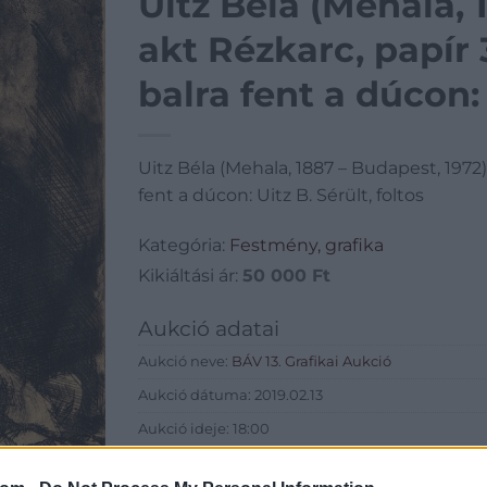
Uitz Béla (Mehala, 
akt Rézkarc, papír
balra fent a dúcon: 
Uitz Béla (Mehala, 1887 – Budapest, 1972
fent a dúcon: Uitz B. Sérült, foltos
Kategória:
Festmény, grafika
Kikiáltási ár:
50 000
Ft
Aukció adatai
Aukció neve:
BÁV 13. Grafikai Aukció
Aukció dátuma: 2019.02.13
Aukció ideje: 18:00
Aukció helye: BÁV Aukciósház Apszisterem (1052 B