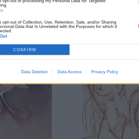
to opt-out of processing my Personal Data for Targeted
ing.
In
o opt-out of Collection, Use, Retention, Sale, and/or Sharing
ersonal Data that Is Unrelated with the Purposes for which it
lected.
Out
CONFIRM
Data Deletion
Data Access
Privacy Policy