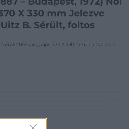
1887 – Budapest, 1972) Női
 370 X 330 mm Jelezve
Uitz B. Sérült, foltos
) Női akt Rézkarc, papír 370 X 330 mm Jelezve balra
udapest, Bécsi utca 3.)