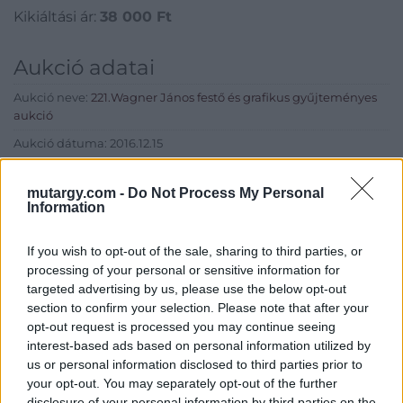
Kikiáltási ár:
38 000
Ft
Aukció adatai
Aukció neve:
221.Wagner János festő és grafikus gyűjteményes
aukció
Aukció dátuma: 2016.12.15
Aukció ideje: 17:00
mutargy.com -
Do Not Process My Personal
Aukció helye: Budapest, Balaton utca 8.
Information
Tételszám: 1074
If you wish to opt-out of the sale, sharing to third parties, or
processing of your personal or sensitive information for
Eladó adatai
targeted advertising by us, please use the below opt-out
section to confirm your selection. Please note that after your
Eladó:
Nagyházi Galéria és
opt-out request is processed you may continue seeing
Aukciósház
interest-based ads based on personal information utilized by
Cím: Müller Márta
us or personal information disclosed to third parties prior to
Nagyházi Galéria és Aukciósház
your opt-out. You may separately opt-out of the further
Kft.
disclosure of your personal information by third parties on the