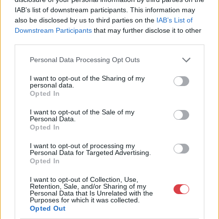
1055 Budapest, Balaton utca 8.
IAB’s list of downstream participants. This information may
also be disclosed by us to third parties on the
IAB’s List of
Telefon: +361 475 6000 +361
Downstream Participants
that may further disclose it to other
4756005
third parties.
Weboldal:
http://www.nagyhazi.hu
Personal Data Processing Opt Outs
Bemutatkozás: Magas színvonalú festmények és műtárgyak,
I want to opt-out of the Sharing of my
bútorok, szőnyegek, üveg, porcelán és ezüst tárgyak, ékszerek,
personal data.
néprajzi tárgyak értékesítése és aukcionálása. Hagyatékok és
Opted In
gyűjtemények árverezése. Ingyenes értékbecslés. Árveréseinkre
a tárgyfelvétel folyamatos.
I want to opt-out of the Sale of my
Personal Data.
Opted In
GALÉRIA TOVÁBBI MŰTÁRGYAI
I want to opt-out of processing my
Personal Data for Targeted Advertising.
Opted In
I want to opt-out of Collection, Use,
Retention, Sale, and/or Sharing of my
Personal Data that Is Unrelated with the
Purposes for which it was collected.
Opted Out