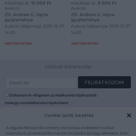
Kikiáltási ár:
15 000
Ft
Kikiáltási ár:
9 000
Ft
Aukció:
Aukció:
251. Andrew G. Vajna
251. Andrew G. Vajna
gyűjteménye
gyűjteménye
Aukció időpontja: 2019-12-07
Aukció időpontja: 2019-12-07
14:00
14:00
MEGTEKINTEM
MEGTEKINTEM
Hírlevél feliratkozás
Elolvastam és elfogadom az Adatkezelési tájékoztatót:
mutargy.com/adatkezelesi-tajekoztato/
Cookie (süti) kezelés
Rólunk
Áraink
Médiaajánlat
ÁSZF
A legjobb felhasználói élmény biztosítása érdekében sütiket
Karrier
Adatvédelem
használunk az eszközinformációk tárolására és/vagy elérésére. Ezen