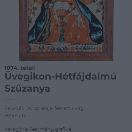
1074. tétel:
Üvegikon-Hétfájdalmú
Szűzanya
Felvidék, 20. sz. eleje, festett üveg
55*44 cm
Kategória:
Festmény, grafika