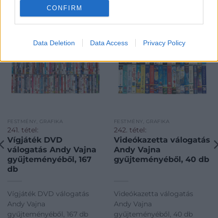
KAPCSOLÓDÓ MŰTÁRGYAK
CONFIRM
Data Deletion
Data Access
Privacy Policy
FESTMÉNY, GRAFIKA
FESTMÉNY, GRAFIKA
241. tétel:
242. tétel:
Vígjáték DVD
Videókazetta válogatás
válogatás Andy Vajna
Andy Vajna
gyűjteményéből, 167
gyűjteményéből, 40 db
db
Vígjáték DVD válogatás
Videókazetta válogatás
Andy Vajna
Andy Vajna
gyűjteményéből, 167 db
gyűjteményéből, 40 db