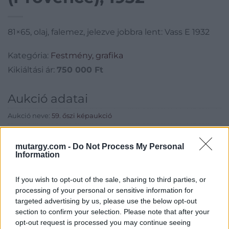
81×65, olaj, falemez, jelezve jobbra lent: Vass E 1932
Kategória:
Festmény, grafika
Kikiáltási ár:
750 000
Ft
Aukció adatai
Aukció neve:
59. őszi képaukció
Aukció dátuma: 2018.10.07
mutargy.com -
Do Not Process My Personal
Aukció ideje: 18:00
Information
Aukció helye: Hotel Marriott
If you wish to opt-out of the sale, sharing to third parties, or
Tételszám: 1
processing of your personal or sensitive information for
targeted advertising by us, please use the below opt-out
Eladó adatai
section to confirm your selection. Please note that after your
opt-out request is processed you may continue seeing
Eladó:
Kieselbach Galéria