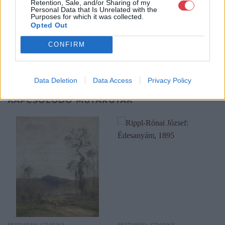
Retention, Sale, and/or Sharing of my
Personal Data that Is Unrelated with the
GALÉRIA TOVÁBBI MŰTÁRGYAI
Purposes for which it was collected.
Opted Out
CONFIRM
Data Deletion
Data Access
Privacy Policy
KAPCSOLÓDÓ MŰTÁRGYAK
FESTMÉNY, GRAFIKA
FESTMÉNY, GRAFIKA