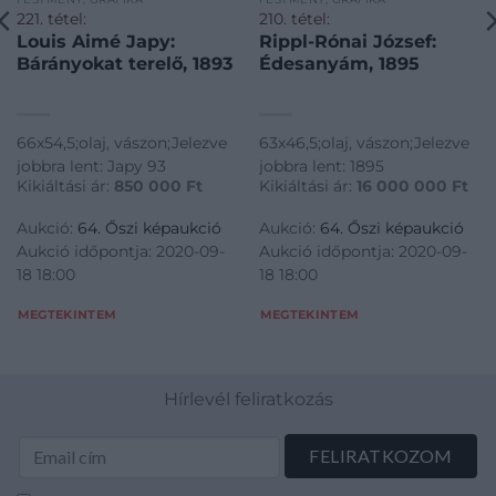
221. tétel:
210. tétel:
Louis Aimé Japy:
Rippl-Rónai József:
Bárányokat terelő, 1893
Édesanyám, 1895
66x54,5;olaj, vászon;Jelezve
63x46,5;olaj, vászon;Jelezve
jobbra lent: Japy 93
jobbra lent: 1895
Kikiáltási ár:
850 000
Ft
Kikiáltási ár:
16 000 000
Ft
Aukció:
64. Őszi képaukció
Aukció:
64. Őszi képaukció
Aukció időpontja: 2020-09-
Aukció időpontja: 2020-09-
18 18:00
18 18:00
MEGTEKINTEM
MEGTEKINTEM
Hírlevél feliratkozás