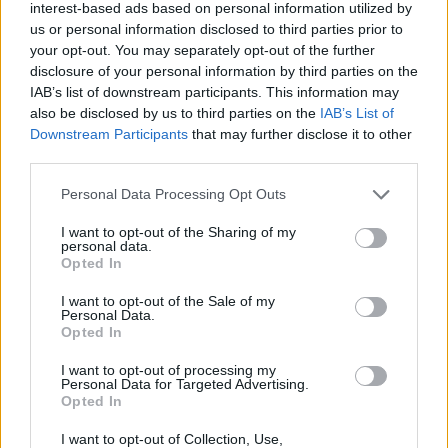
interest-based ads based on personal information utilized by
us or personal information disclosed to third parties prior to
Cím: Kolozsváry Gyöngyvér
your opt-out. You may separately opt-out of the further
Kieselbach Galéria Ker. Kft
disclosure of your personal information by third parties on the
1055 Budapest, Szent István krt.
5.
IAB’s list of downstream participants. This information may
also be disclosed by us to third parties on the
IAB’s List of
Telefon: +36 1 269 3148 +36 1 269
Downstream Participants
that may further disclose it to other
2219
third parties.
Weboldal:
http://www.kieselbach.hu
Personal Data Processing Opt Outs
Bemutatkozás: A Galéria profilja a 19. és 20. századi modern
I want to opt-out of the Sharing of my
magyar festészet és az ezt megelőző korok régi mesterei, de
personal data.
Opted In
foglalkozik nemzetközi művészettel, fotográfiával és kortárs
képzőművészettel is. Eddigi negyven aukcióján tízezernél több
I want to opt-out of the Sale of my
tételt árverezett el, és sok ezer kép szerepelt a Galéria
Personal Data.
kiállításain. Kieselbach Tamás művészettörténész, a Galéria
Opted In
tulajdonosa több mint 30 éves szakmai tapasztalattal
rendelkezik. Elkötelezetten dolgozik a magyar festészet hazai
I want to opt-out of processing my
Personal Data for Targeted Advertising.
és nemzetközi elismertetésén. Monumentális, a hazai festészet
Opted In
történetét újraíró albumaival alapvetően változtatta meg a
magyar vizuális művészetről addig kialakult képet.
I want to opt-out of Collection, Use,