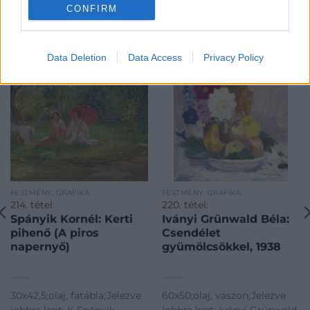
CONFIRM
KAPCSOLÓDÓ MŰTÁRGYAK
Data Deletion
Data Access
Privacy Policy
FESTMÉNY, GRAFIKA
FESTMÉNY, GRAFIKA
214. tétel:
220. tétel:
Spányik Kornél: Kerti
Iványi Grünwald Béla:
pihenő (A piros
Csendélet
napernyő)
gyümölcsökkel, 1938
30x42,5;olaj, fatábla;Jelezve
60x50;olaj, vászon;Jelezve
jobbra lent: K Spányik
jobbra lent: Iványi Grünwald