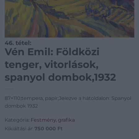
46. tétel:
Vén Emil: Földközi
tenger, vitorlások,
spanyol dombok,1932
87×110;tempera, papír;Jelezve a hátoldalon: Spanyol
dombok 1932
Kategória:
Festmény, grafika
Kikiáltási ár:
750 000
Ft