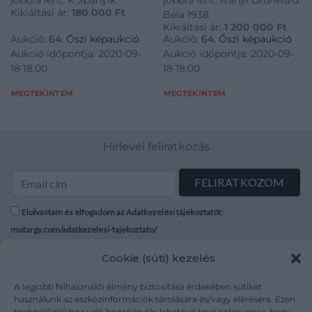
Kikiáltási ár:
180 000
Ft
Béla 1938
Kikiáltási ár:
1 200 000
Ft
Aukció:
64. Őszi képaukció
Aukció:
64. Őszi képaukció
Aukció időpontja: 2020-09-
Aukció időpontja: 2020-09-
18 18:00
18 18:00
MEGTEKINTEM
MEGTEKINTEM
Hírlevél feliratkozás
Elolvastam és elfogadom az Adatkezelési tájékoztatót:
mutargy.com/adatkezelesi-tajekoztato/
Cookie (süti) kezelés
Rólunk
Áraink
Médiaajánlat
ÁSZF
A legjobb felhasználói élmény biztosítása érdekében sütiket
Karrier
Adatvédelem
használunk az eszközinformációk tárolására és/vagy elérésére. Ezen
technológiákhoz való hozzájárulás lehetővé teszi számunkra, hogy