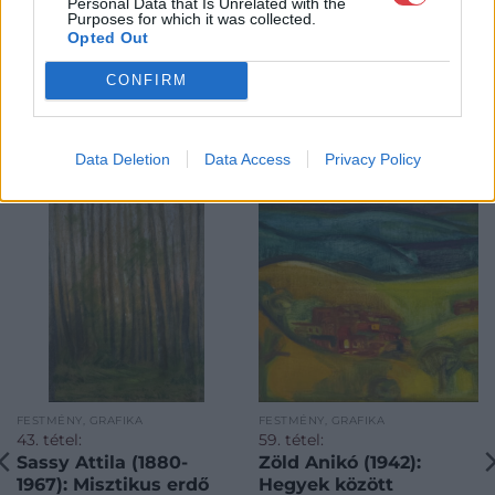
Personal Data that Is Unrelated with the
Purposes for which it was collected.
Opted Out
CONFIRM
KAPCSOLÓDÓ MŰTÁRGYAK
Data Deletion
Data Access
Privacy Policy
FESTMÉNY, GRAFIKA
FESTMÉNY, GRAFIKA
43. tétel:
59. tétel:
Sassy Attila (1880-
Zöld Anikó (1942):
1967): Misztikus erdő
Hegyek között