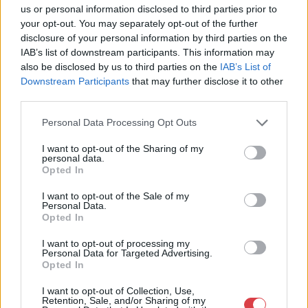
us or personal information disclosed to third parties prior to
Eladó:
Műgyűjtők Háza Kft.
your opt-out. You may separately opt-out of the further
Cím: Dudás Attila
disclosure of your personal information by third parties on the
Műgyűjtők Háza kft.
IAB’s list of downstream participants. This information may
Budapest
also be disclosed by us to third parties on the
IAB’s List of
1023.Bp. Zsigmond tér 11.
Downstream Participants
that may further disclose it to other
1023
third parties.
Telefon: 18008123
Personal Data Processing Opt Outs
Weboldal:
http://www.mugyujtokhaza.hu
I want to opt-out of the Sharing of my
personal data.
Bemutatkozás: 2013 nyarán nyitottuk meg Galériánkat
Opted In
Budapesten, a II. kerületben. Célunk, hogy az eladók optimális
áron, gyorsan találjanak vevőt műtárgyaikra, az eladók pedig
I want to opt-out of the Sale of my
rendszeresen tudják gazdagítani gyűjteményüket változatos
Personal Data.
Opted In
kínálatunkból. Ezért is rendezünk minden második héten,
szerda esténként online árverést! Kedd-től péntek-ig 11.00-este
I want to opt-out of processing my
18.00 óráig várjuk szeretettel az érdeklődőket.
Personal Data for Targeted Advertising.
Opted In
GALÉRIA TOVÁBBI MŰTÁRGYAI
I want to opt-out of Collection, Use,
Retention, Sale, and/or Sharing of my