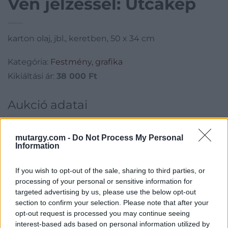
Vén jelzéssel: Utcakép
karton olaj, jbl., keretben, 50 x 34 cm
Kategória:
Festmény, grafika
Kikiáltási ár:
38 000
Ft
Aukció adatai
Aukció neve:
234.aukció - festmény, grafika, műtárgy
mutargy.com -
Do Not Process My Personal
Aukció dátuma: 2022.05.25
Information
Aukció ideje: 18:00
Aukció helye: II. Zsigmond tér 8.
If you wish to opt-out of the sale, sharing to third parties, or
processing of your personal or sensitive information for
Tételszám: 56
targeted advertising by us, please use the below opt-out
section to confirm your selection. Please note that after your
opt-out request is processed you may continue seeing
Eladó adatai
interest-based ads based on personal information utilized by