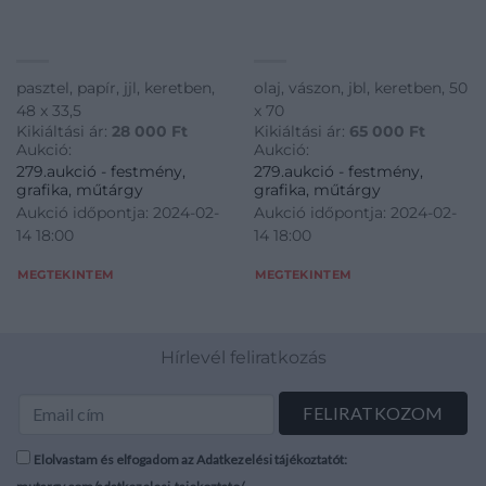
pasztel, papír, jjl, keretben,
olaj, vászon, jbl, keretben, 50
48 x 33,5
x 70
Kikiáltási ár:
28 000
Ft
Kikiáltási ár:
65 000
Ft
Aukció:
Aukció:
279.aukció - festmény,
279.aukció - festmény,
grafika, műtárgy
grafika, műtárgy
Aukció időpontja: 2024-02-
Aukció időpontja: 2024-02-
14 18:00
14 18:00
MEGTEKINTEM
MEGTEKINTEM
Hírlevél feliratkozás
Elolvastam és elfogadom az Adatkezelési tájékoztatót: