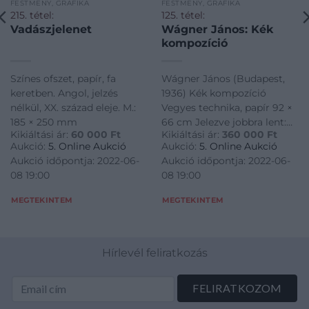
FESTMÉNY, GRAFIKA
FESTMÉNY, GRAFIKA
215. tétel:
125. tétel:
Vadászjelenet
Wágner János: Kék
kompozíció
Színes ofszet, papír, fa
Wágner János (Budapest,
keretben. Angol, jelzés
1936) Kék kompozíció
nélkül, XX. század eleje. M.:
Vegyes technika, papír 92 ×
185 × 250 mm
66 cm Jelezve jobbra lent:
Kikiáltási ár:
60 000
Ft
Kikiáltási ár:
360 000
Ft
Wágner
Aukció:
5. Online Aukció
Aukció:
5. Online Aukció
Aukció időpontja: 2022-06-
Aukció időpontja: 2022-06-
08 19:00
08 19:00
MEGTEKINTEM
MEGTEKINTEM
Hírlevél feliratkozás