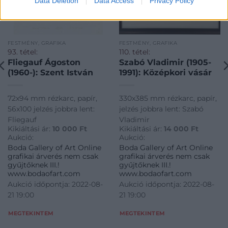
Data Deletion
Data Access
Privacy Policy
FESTMÉNY, GRAFIKA
FESTMÉNY, GRAFIKA
93. tétel:
110. tétel:
Fliegauf Ágoston
Szabó Vladimir (1905-
(1960-): Szent István
1991): Középkori vásár
72x94 mm rézkarc, papír,
330x385 mm rézkarc, papír,
56x100 jelzés jobbra lent:
jelzés jobbra lent: Szabó
Fliegauf
Vladimir
Kikiáltási ár:
10 000
Ft
Kikiáltási ár:
14 000
Ft
Aukció:
Aukció:
Boda Gallery of Art Online
Boda Gallery of Art Online
grafikai árverés nem csak
grafikai árverés nem csak
gyűjtőknek III.!
gyűjtőknek III.!
www.bodaofart.com
www.bodaofart.com
Aukció időpontja: 2022-08-
Aukció időpontja: 2022-08-
21 19:00
21 19:00
MEGTEKINTEM
MEGTEKINTEM