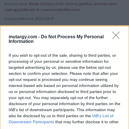
Aukció neve:
Boda Gallery of Art Online grafikai árverés nem
csak gyűjtőknek III.! www.bodaofart.com
Aukció dátuma: 2022.08.21
Aukció ideje: 19:00
mutargy.com -
Do Not Process My Personal
Tételszám: 106
Information
Eladó adatai
If you wish to opt-out of the sale, sharing to third parties, or
processing of your personal or sensitive information for
Eladó:
Boda Gallery of Art
targeted advertising by us, please use the below opt-out
section to confirm your selection. Please note that after your
Cím: Boda Péter
Boda Galéria és Aukciósház
opt-out request is processed you may continue seeing
Budapest
interest-based ads based on personal information utilized by
1111.Budapest Bartók Béla út 34
us or personal information disclosed to third parties prior to
1111
your opt-out. You may separately opt-out of the further
disclosure of your personal information by third parties on the
Telefon: (06-20) 519-08-91 ; (06-1)
IAB’s list of downstream participants. This information may
784-5852
also be disclosed by us to third parties on the
IAB’s List of
Weboldal:
Downstream Participants
that may further disclose it to other
http://www.bodaofart.com
third parties.