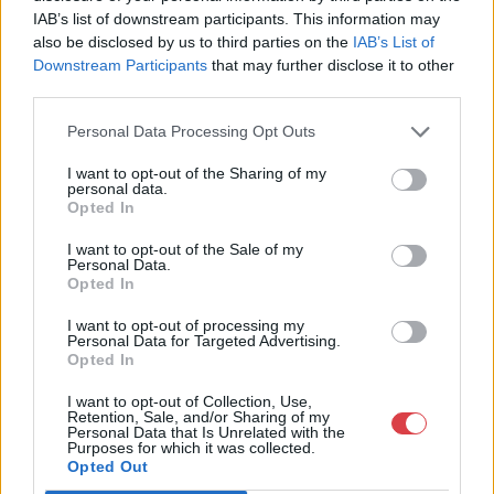
Telefon: (06 1) 331 0513
IAB’s list of downstream participants. This information may
also be disclosed by us to third parties on the
IAB’s List of
Weboldal:
http://bav-art.hu
Downstream Participants
that may further disclose it to other
Bemutatkozás: Az ország legnagyobb múltú, 240 esztendeje
third parties.
jogfolytonosan működő magyar vállalkozásaként a BÁV ZRt.
óriási tapasztalatával, szakmai tekintélyével és
Personal Data Processing Opt Outs
megbízhatóságával hagyományosan a magyar
műkereskedelem meghatározó szereplője. A 2007-ben
I want to opt-out of the Sharing of my
personal data.
megújult BÁV Aukciósház mára a magyarországi
Opted In
műkereskedelem egyik legfontosabb színterévé, kereskedelmi
és árverési központtá vált. . Hazánk legnagyobb
I want to opt-out of the Sale of my
műkereskedelmi üzlethálózatával rendelkező BÁV ZRt.
Personal Data.
felkészült munkatársai a hét hat napján állnak a műtárgyat
Opted In
eladni, vagy venni kívánók rendelkezésére.
I want to opt-out of processing my
Personal Data for Targeted Advertising.
GALÉRIA TOVÁBBI MŰTÁRGYAI
Opted In
I want to opt-out of Collection, Use,
Retention, Sale, and/or Sharing of my
Personal Data that Is Unrelated with the
Purposes for which it was collected.
Opted Out