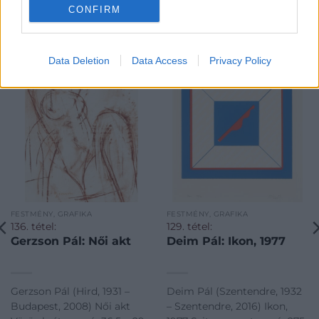
CONFIRM
KAPCSOLÓDÓ MŰTÁRGYAK
Data Deletion
Data Access
Privacy Policy
FESTMÉNY, GRAFIKA
FESTMÉNY, GRAFIKA
136. tétel:
129. tétel:
Gerzson Pál: Női akt
Deim Pál: Ikon, 1977
Gerzson Pál (Hird, 1931 –
Deim Pál (Szentendre, 1932
Budapest, 2008) Női akt
– Szentendre, 2016) Ikon,