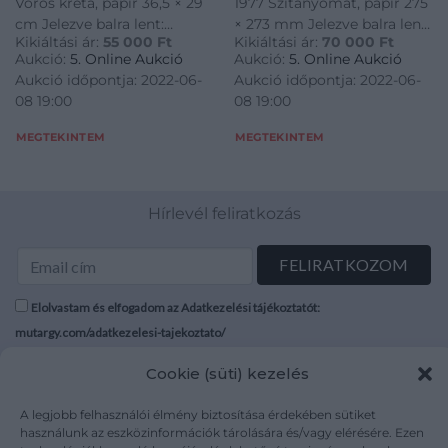
Vörös kréta, papír 36,5 × 29
1977 Szitanyomat, papír 275
cm Jelezve balra lent:
× 273 mm Jelezve balra lent:
Kikiáltási ár:
55 000
Ft
Kikiáltási ár:
70 000
Ft
Gerzson
Ikon 38/40 Jelezve jobbra
Aukció:
5. Online Aukció
Aukció:
5. Online Aukció
lent: Deim Pál / 1977
Aukció időpontja: 2022-06-
Aukció időpontja: 2022-06-
08 19:00
08 19:00
MEGTEKINTEM
MEGTEKINTEM
Hírlevél feliratkozás
Elolvastam és elfogadom az Adatkezelési tájékoztatót:
mutargy.com/adatkezelesi-tajekoztato/
Cookie (süti) kezelés
Rólunk
Áraink
Médiaajánlat
ÁSZF
A legjobb felhasználói élmény biztosítása érdekében sütiket
Karrier
Adatvédelem
használunk az eszközinformációk tárolására és/vagy elérésére. Ezen