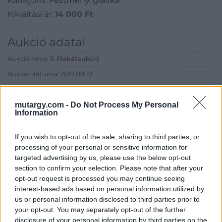
Kategória:
Festmény, grafika
Kikiáltási ár:
14 000
Ft
Aukció adatai
Aukció neve:
5. Plakátaukció
Aukció dátuma: 2017.09.19
Aukció ideje: 17:00
mutargy.com -
Do Not Process My Personal
Aukció helye: Budapest, 1052 Bécsi utca 3.
Information
Tételszám: 145
If you wish to opt-out of the sale, sharing to third parties, or
processing of your personal or sensitive information for
Eladó adatai
targeted advertising by us, please use the below opt-out
section to confirm your selection. Please note that after your
Eladó:
BÁV ART Aukciósház és
opt-out request is processed you may continue seeing
Galéria
interest-based ads based on personal information utilized by
Cím: BÁV ZRt.
us or personal information disclosed to third parties prior to
1027 Budapest, Csalogány u.
your opt-out. You may separately opt-out of the further
23-33.
disclosure of your personal information by third parties on the