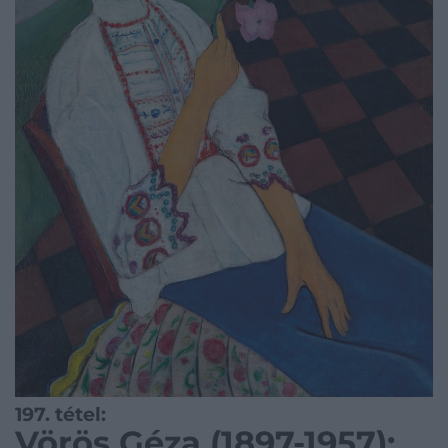
197. tétel:
Vörös Géza (1897-1957):