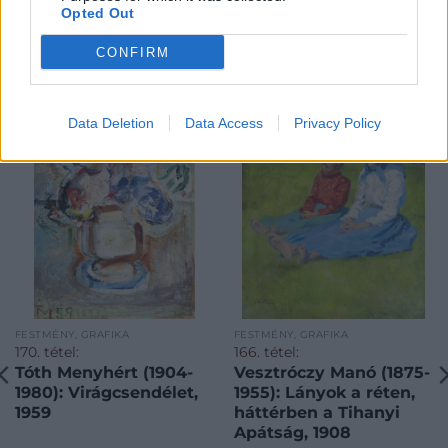
Opted Out
CONFIRM
KAPCSOLÓDÓ MŰTÁRGYAK
Data Deletion
Data Access
Privacy Policy
FESTMÉNY, GRAFIKA
FESTMÉNY, GRAFIKA
170. tétel:
166. tétel:
Tóth Menyhért (1904-
Vesztróczy Manó (1875-
1980): Virágcsendélet,
1955): Lányok a réten,
1959
háttérben a Tihanyi
Apátság, 1908