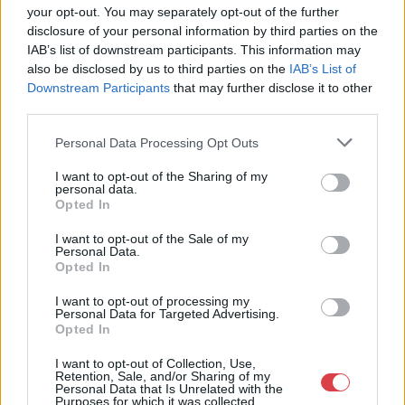
Tételszám: 197
your opt-out. You may separately opt-out of the further
disclosure of your personal information by third parties on the
IAB’s list of downstream participants. This information may
Eladó adatai
also be disclosed by us to third parties on the
IAB’s List of
Downstream Participants
that may further disclose it to other
Eladó:
Virág Judit Galéria
third parties.
Cím: Nemes Zsófia
Personal Data Processing Opt Outs
Mű-Terem Galéria Kft.
1055 Budapest, Falk Miksa u. 30
I want to opt-out of the Sharing of my
Telefon: 36-1-312-2071, 269-4681 269-4681
personal data.
Opted In
Weboldal:
http://www.viragjuditgaleria.hu
I want to opt-out of the Sale of my
Bemutatkozás: Kiemelkedő kvalitású 19. és 20. századi magyar
Personal Data.
festészet és szecessziós Zsolnay kerámiák adás-vétele és
Opted In
aukcionálása. Exkluzív aukciók évente 3 alkalommal.
I want to opt-out of processing my
Personal Data for Targeted Advertising.
GALÉRIA TOVÁBBI MŰTÁRGYAI
Opted In
I want to opt-out of Collection, Use,
Retention, Sale, and/or Sharing of my
Personal Data that Is Unrelated with the
Purposes for which it was collected.