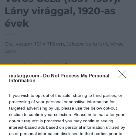
Lány virággal, 1920-as
évek
Olaj, vászon, 101 x 71,5 cm, Jelezve balra fent: Vörös
Géza
Kategória:
Festmény, grafika
Kikiáltási ár:
4 000 000
Ft
mutargy.com -
Do Not Process My Personal
Information
Aukció adatai
If you wish to opt-out of the sale, sharing to third parties, or
Aukció neve:
68. Téli aukció
processing of your personal or sensitive information for
targeted advertising by us, please use the below opt-out
Aukció dátuma: 2021.12.19
section to confirm your selection. Please note that after your
Aukció ideje: 18:00
opt-out request is processed you may continue seeing
interest-based ads based on personal information utilized by
Aukció helye: Budapest Kongresszusi Központ
us or personal information disclosed to third parties prior to