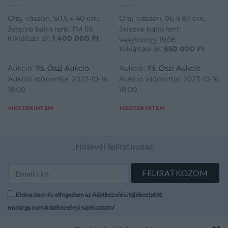
Olaj, vászon, 50,5 x 40 cm,
Olaj, vászon, 96 x 87 cm,
Jelezve balra lent: TM 59
Jelezve balra lent:
Kikiáltási ár:
1 400 000
Ft
Vesztróczy 1908
Kikiáltási ár:
650 000
Ft
Aukció:
73. Őszi Aukció
Aukció:
73. Őszi Aukció
Aukció időpontja: 2023-10-16
Aukció időpontja: 2023-10-16
18:00
18:00
MEGTEKINTEM
MEGTEKINTEM
Hírlevél feliratkozás
Elolvastam és elfogadom az Adatkezelési tájékoztatót:
mutargy.com/adatkezelesi-tajekoztato/