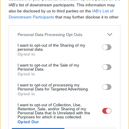
Telefon: (06 1) 331 0513
IAB’s list of downstream participants. This information may
also be disclosed by us to third parties on the
IAB’s List of
Weboldal:
http://bav-art.hu
Downstream Participants
that may further disclose it to other
Bemutatkozás: Az ország legnagyobb múltú, 240 esztendeje
third parties.
jogfolytonosan működő magyar vállalkozásaként a BÁV ZRt.
óriási tapasztalatával, szakmai tekintélyével és
Personal Data Processing Opt Outs
megbízhatóságával hagyományosan a magyar
műkereskedelem meghatározó szereplője. A 2007-ben
I want to opt-out of the Sharing of my
personal data.
megújult BÁV Aukciósház mára a magyarországi
Opted In
műkereskedelem egyik legfontosabb színterévé, kereskedelmi
és árverési központtá vált. . Hazánk legnagyobb
I want to opt-out of the Sale of my
műkereskedelmi üzlethálózatával rendelkező BÁV ZRt.
Personal Data.
felkészült munkatársai a hét hat napján állnak a műtárgyat
Opted In
eladni, vagy venni kívánók rendelkezésére.
I want to opt-out of processing my
Personal Data for Targeted Advertising.
GALÉRIA TOVÁBBI MŰTÁRGYAI
Opted In
I want to opt-out of Collection, Use,
Retention, Sale, and/or Sharing of my
Personal Data that Is Unrelated with the
Purposes for which it was collected.
Opted Out