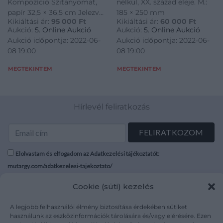
Kompozíció Szitanyomat,
nélkül, XX. század eleje. M.:
papír 32,5 × 36,5 cm Jelezve
185 × 250 mm
Kikiáltási ár:
95 000
Ft
Kikiáltási ár:
60 000
Ft
balra lent: 29/140 Jelezve
Aukció:
5. Online Aukció
Aukció:
5. Online Aukció
középen lent: VI. Jelezve
Aukció időpontja: 2022-06-
Aukció időpontja: 2022-06-
jobbra lent: Barcsay
08 19:00
08 19:00
MEGTEKINTEM
MEGTEKINTEM
Hírlevél feliratkozás
Elolvastam és elfogadom az Adatkezelési tájékoztatót:
mutargy.com/adatkezelesi-tajekoztato/
Cookie (süti) kezelés
Rólunk
Áraink
Médiaajánlat
ÁSZF
A legjobb felhasználói élmény biztosítása érdekében sütiket
Karrier
Adatvédelem
használunk az eszközinformációk tárolására és/vagy elérésére. Ezen