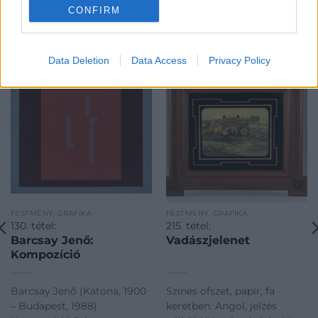
CONFIRM
KAPCSOLÓDÓ MŰTÁRGYAK
Data Deletion
Data Access
Privacy Policy
FESTMÉNY, GRAFIKA
FESTMÉNY, GRAFIKA
130. tétel:
215. tétel:
Barcsay Jenő:
Vadászjelenet
Kompozíció
Barcsay Jenő (Katona, 1900
Színes ofszet, papír, fa
– Budapest, 1988)
keretben. Angol, jelzés