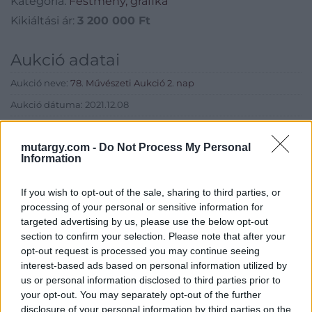
Kategória:
Festmény, grafika
Kikiáltási ár:
3 200 000
Ft
Aukció adatai
Aukció neve:
78. Művészeti Aukció 2. nap
Aukció dátuma: 2021.12.08
Aukció ideje: 18:00
mutargy.com -
Do Not Process My Personal
Aukció helye: MOMkult Kulturális Központ
Information
Tételszám: 357
If you wish to opt-out of the sale, sharing to third parties, or
processing of your personal or sensitive information for
Eladó adatai
targeted advertising by us, please use the below opt-out
section to confirm your selection. Please note that after your
Eladó:
BÁV ART Aukciósház és
opt-out request is processed you may continue seeing
Galéria
interest-based ads based on personal information utilized by
Cím: BÁV ZRt.
us or personal information disclosed to third parties prior to
1027 Budapest, Csalogány u.
your opt-out. You may separately opt-out of the further
23-33.
disclosure of your personal information by third parties on the