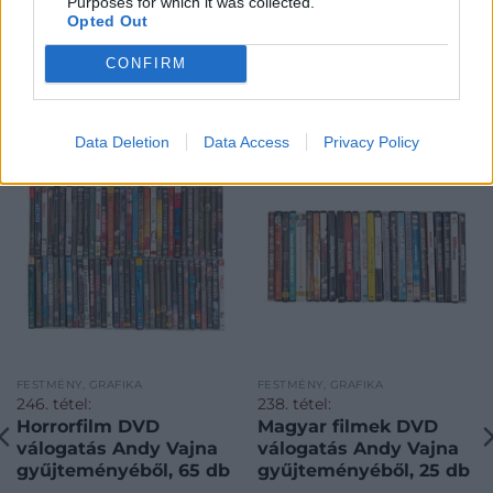
Purposes for which it was collected.
Opted Out
CONFIRM
KAPCSOLÓDÓ MŰTÁRGYAK
Data Deletion
Data Access
Privacy Policy
FESTMÉNY, GRAFIKA
FESTMÉNY, GRAFIKA
246. tétel:
238. tétel:
Horrorfilm DVD
Magyar filmek DVD
válogatás Andy Vajna
válogatás Andy Vajna
gyűjteményéből, 65 db
gyűjteményéből, 25 db