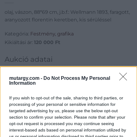
olaj, vászon, 88*69 cm, j.b.f.: Wellmann 1893, faragott,
aranyozott florentin keretben, kis sérüléssel
Kategória:
Festmény, grafika
Kikiáltási ár:
120 000
Ft
Aukció adatai
Aukció neve:
229. Régi Mesterek és 19. századi festmények
mutargy.com -
Do Not Process My Personal
Aukció dátuma: 2017.12.05
Information
Aukció ideje: 17:00
If you wish to opt-out of the sale, sharing to third parties, or
Aukció helye: Budapest, Balaton utca 8.
processing of your personal or sensitive information for
Tételszám: 166
targeted advertising by us, please use the below opt-out
section to confirm your selection. Please note that after your
opt-out request is processed you may continue seeing
Eladó adatai
interest-based ads based on personal information utilized by
us or personal information disclosed to third parties prior to