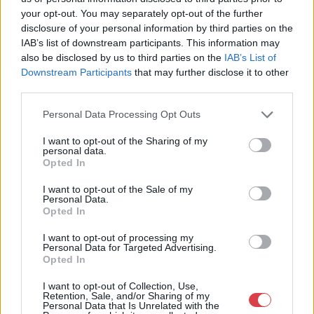
Eladó:
Nagyházi Galéria és
your opt-out. You may separately opt-out of the further
Aukciósház
disclosure of your personal information by third parties on the
Cím: Müller Márta
IAB’s list of downstream participants. This information may
Nagyházi Galéria és Aukciósház
also be disclosed by us to third parties on the
IAB’s List of
Kft.
Downstream Participants
that may further disclose it to other
1055 Budapest, Balaton utca 8.
third parties.
Telefon: +361 475 6000 +361
Personal Data Processing Opt Outs
4756005
Weboldal:
I want to opt-out of the Sharing of my
http://www.nagyhazi.hu
personal data.
Opted In
Bemutatkozás: Magas színvonalú festmények és műtárgyak,
bútorok, szőnyegek, üveg, porcelán és ezüst tárgyak, ékszerek,
I want to opt-out of the Sale of my
Personal Data.
néprajzi tárgyak értékesítése és aukcionálása. Hagyatékok és
Opted In
gyűjtemények árverezése. Ingyenes értékbecslés. Árveréseinkre
a tárgyfelvétel folyamatos.
I want to opt-out of processing my
Personal Data for Targeted Advertising.
Opted In
GALÉRIA TOVÁBBI MŰTÁRGYAI
I want to opt-out of Collection, Use,
Retention, Sale, and/or Sharing of my
Personal Data that Is Unrelated with the