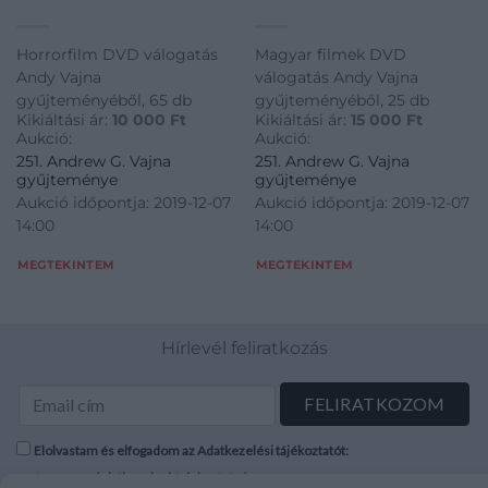
Horrorfilm DVD válogatás
Magyar filmek DVD
Andy Vajna
válogatás Andy Vajna
gyűjteményéből, 65 db
gyűjteményéből, 25 db
Kikiáltási ár:
10 000
Ft
Kikiáltási ár:
15 000
Ft
Aukció:
Aukció:
251. Andrew G. Vajna
251. Andrew G. Vajna
gyűjteménye
gyűjteménye
Aukció időpontja: 2019-12-07
Aukció időpontja: 2019-12-07
14:00
14:00
MEGTEKINTEM
MEGTEKINTEM
Hírlevél feliratkozás
Elolvastam és elfogadom az Adatkezelési tájékoztatót:
mutargy.com/adatkezelesi-tajekoztato/