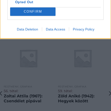
Opted Out
CONFIRM
KAPCSOLÓDÓ MŰTÁRGYAK
Data Deletion
Data Access
Privacy Policy
FESTMÉNY, GRAFIKA
FESTMÉNY, GRAFIKA
56. tétel:
59. tétel:
Zoltai Attila (1967):
Zöld Anikó (1942):
Csendélet pipával
Hegyek között