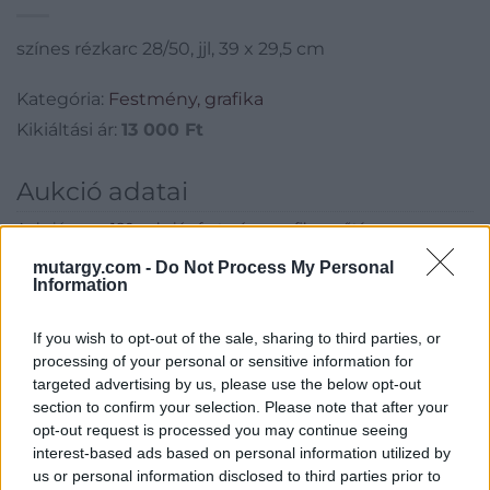
színes rézkarc 28/50, jjl, 39 x 29,5 cm
Kategória:
Festmény, grafika
Kikiáltási ár:
13 000
Ft
Aukció adatai
Aukció neve:
180.aukció - festmény, grafika, műtárgy
Aukció dátuma: 2020.07.08
mutargy.com -
Do Not Process My Personal
Information
Aukció ideje: 18:00
Aukció helye: II. Zsigmond tér 8.
If you wish to opt-out of the sale, sharing to third parties, or
processing of your personal or sensitive information for
Tételszám: 70
targeted advertising by us, please use the below opt-out
section to confirm your selection. Please note that after your
Eladó adatai
opt-out request is processed you may continue seeing
interest-based ads based on personal information utilized by
Eladó:
Műgyűjtők Háza Kft.
us or personal information disclosed to third parties prior to