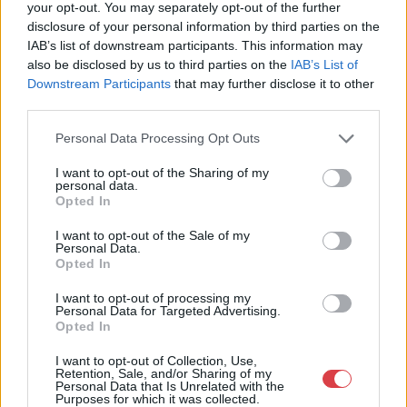
your opt-out. You may separately opt-out of the further
Cím: Dudás Attila
disclosure of your personal information by third parties on the
Műgyűjtők Háza kft.
IAB’s list of downstream participants. This information may
Budapest
also be disclosed by us to third parties on the
IAB’s List of
1023.Bp. Zsigmond tér 11.
Downstream Participants
that may further disclose it to other
1023
third parties.
Telefon: 18008123
Personal Data Processing Opt Outs
Weboldal:
http://www.mugyujtokhaza.hu
I want to opt-out of the Sharing of my
personal data.
Bemutatkozás: 2013 nyarán nyitottuk meg Galériánkat
Opted In
Budapesten, a II. kerületben. Célunk, hogy az eladók optimális
áron, gyorsan találjanak vevőt műtárgyaikra, az eladók pedig
I want to opt-out of the Sale of my
rendszeresen tudják gazdagítani gyűjteményüket változatos
Personal Data.
kínálatunkból. Ezért is rendezünk minden második héten,
Opted In
szerda esténként online árverést! Kedd-től péntek-ig 11.00-este
18.00 óráig várjuk szeretettel az érdeklődőket.
I want to opt-out of processing my
Personal Data for Targeted Advertising.
Opted In
GALÉRIA TOVÁBBI MŰTÁRGYAI
I want to opt-out of Collection, Use,
Retention, Sale, and/or Sharing of my
Personal Data that Is Unrelated with the
Purposes for which it was collected.