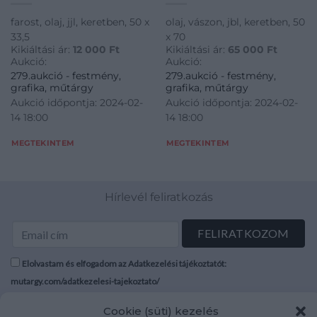
farost, olaj, jjl, keretben, 50 x
olaj, vászon, jbl, keretben, 50
33,5
x 70
Kikiáltási ár:
12 000
Ft
Kikiáltási ár:
65 000
Ft
Aukció:
Aukció:
279.aukció - festmény,
279.aukció - festmény,
grafika, műtárgy
grafika, műtárgy
Aukció időpontja: 2024-02-
Aukció időpontja: 2024-02-
14 18:00
14 18:00
MEGTEKINTEM
MEGTEKINTEM
Hírlevél feliratkozás
Elolvastam és elfogadom az Adatkezelési tájékoztatót:
mutargy.com/adatkezelesi-tajekoztato/
Cookie (süti) kezelés