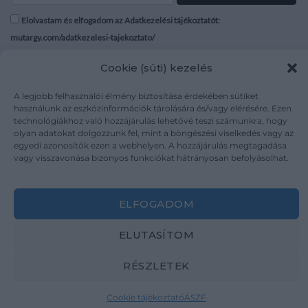
Elolvastam és elfogadom az Adatkezelési tájékoztatót:
mutargy.com/adatkezelesi-tajekoztato/
Cookie (süti) kezelés
Rólunk
Áraink
Médiaajánlat
ÁSZF
A legjobb felhasználói élmény biztosítása érdekében sütiket
Karrier
Adatvédelem
használunk az eszközinformációk tárolására és/vagy elérésére. Ezen
technológiákhoz való hozzájárulás lehetővé teszi számunkra, hogy
Kapcsolat
Impresszum
olyan adatokat dolgozzunk fel, mint a böngészési viselkedés vagy az
egyedi azonosítók ezen a webhelyen. A hozzájárulás megtagadása
vagy visszavonása bizonyos funkciókat hátrányosan befolyásolhat.
Kövesse a műtárgy.com-ot
ELFOGADOM
ELUTASÍTOM
Weboldal és Webshop készítés:
Ferenczi Sándor
RÉSZLETEK
Copyright 2026 ©
Mutargy.com
Cookie tájékoztató
ÁSZF