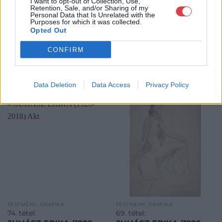
I want to opt-out of Collection, Use,
Retention, Sale, and/or Sharing of my
Personal Data that Is Unrelated with the
Purposes for which it was collected.
Opted Out
CONFIRM
KAPCSOLÓDÓ MŰTÁRGYAK
Data Deletion
Data Access
Privacy Policy
FESTMÉNY, GRAFIKA
FESTMÉNY, GRAFIKA
74. tétel:
69. tétel: