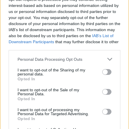
Eladó:
Amor Del Arte Galéria-
interest-based ads based on personal information utilized by
Aukciósház
us or personal information disclosed to third parties prior to
Cím: Ráduly Zoltán
your opt-out. You may separately opt-out of the further
Amor Del Arte Kft.
disclosure of your personal information by third parties on the
Sopron
IAB’s list of downstream participants. This information may
06202391066
also be disclosed by us to third parties on the
IAB’s List of
9400
Downstream Participants
that may further disclose it to other
third parties.
Telefon: 06202391066
Weboldal:
Personal Data Processing Opt Outs
http://www.amordelarte.hu
I want to opt-out of the Sharing of my
Bemutatkozás: A cég főtevékenysége minden olyan
personal data.
tevékenység, mely kapcsolatban áll a festmények és műtárgyak
Opted In
adás-vételével, bizományosi értékesítésével, festmények
értékbecslésével és online aukciók szervezésével és
I want to opt-out of the Sale of my
Personal Data.
lebonyolításával. A weboldalon elérhetőek a cég által kínált
Opted In
festmények, és egy online aukciós felület is, mely által bárki
számára lehetőség nyílik egy regisztráció után, hogy részt
I want to opt-out of processing my
vegyen a cég online aukcióin.
Personal Data for Targeted Advertising.
Opted In
GALÉRIA TOVÁBBI MŰTÁRGYAI