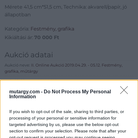
Mérete 41,5 cm*51,5 cm, Technika: akvarell/papír, jó
állapotban
Kategória:
Festmény, grafika
Kikiáltási ár:
70 000
Ft
Aukció adatai
Aukció neve:
II. Online Aukció 2019.04.29. - 05.12. Festmény,
grafika, műtárgy
Aukció dátuma: 2019.05.12
Aukció ideje: 20:00
mutargy.com -
Do Not Process My Personal
Information
Aukció helye:
https://www.amordelarte.hu/aukciok/
Tételszám: 72
If you wish to opt-out of the sale, sharing to third parties, or
processing of your personal or sensitive information for
targeted advertising by us, please use the below opt-out
Eladó adatai
section to confirm your selection. Please note that after your
opt-out request is processed you may continue seeing