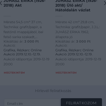
JUHÁSZ ERIKA (1926-
JUHÁSZ ERIKA (1926-
2018) Akt
2018) Ülő akt/
Hátoldalán vázlat
Mérete 54,5 cm* 37 cm,
Mérete 42 cm* 29,8 cm,
Technika: grafit/papír, a
Technika: grafit/papír, J.J.L.:
festőnő mappájából, bal
JUHÁSZ ERIKA 1962,
felső sarka szakadt,
állapota jó
Kikiáltási ár:
3 000
Ft
Kikiáltási ár:
3 000
Ft
hullámos
Aukció:
Aukció:
Grafika, Rézkarc Online
Grafika, Rézkarc Online
Aukció 2019.12.10.-12.19.
Aukció 2019.12.10.-12.19.
Aukció időpontja: 2019-12-19
Aukció időpontja: 2019-12-19
20:00
20:00
MEGTEKINTEM
MEGTEKINTEM
Hírlevél feliratkozás