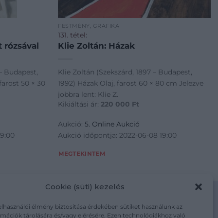
FESTMÉNY, GRAFIKA
131. tétel:
 rózsával
Klie Zoltán: Házak
– Budapest,
Klie Zoltán (Szekszárd, 1897 – Budapest,
farost 50 × 30
1992) Házak Olaj, farost 60 × 80 cm Jelezve
jobbra lent: Klie Z.
Kikiáltási ár:
220 000
Ft
Aukció:
5. Online Aukció
19:00
Aukció időpontja: 2022-06-08 19:00
MEGTEKINTEM
Cookie (süti) kezelés
elhasználói élmény biztosítása érdekében sütiket használunk az
mációk tárolására és/vagy elérésére. Ezen technológiákhoz való