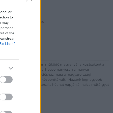
sonal or
ection to
 ART Aukciósház és Galéria
ou may
 personal
Rt.
out of the
est, Csalogány u. 23-33.
 downstream
 1) 331 0513
B’s List of
http://bav-art.hu
 esztendeje jogfolytonosan működő magyar vállalkozásaként a
télyével és megbízhatóságával hagyományosan a magyar
7-ben megújult BÁV Aukciósház mára a magyarországi
kereskedelmi és árverési központtá vált. . Hazánk legnagyobb
 ZRt. felkészült munkatársai a hét hat napján állnak a műtárgyat