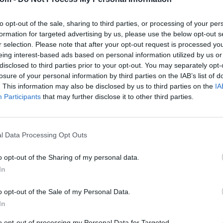
Tételszám: 40
to opt-out of the sale, sharing to third parties, or processing of your per
Eladó adatai
formation for targeted advertising by us, please use the below opt-out s
Eladó:
BÁV
r selection. Please note that after your opt-out request is processed y
eing interest-based ads based on personal information utilized by us or
Cím: BÁV Z
disclosed to third parties prior to your opt-out. You may separately opt-
1027 Budap
losure of your personal information by third parties on the IAB’s list of
Telefon: (06
. This information may also be disclosed by us to third parties on the
IA
Participants
that may further disclose it to other third parties.
Weboldal:
Bemutatkozás: Az ország legnagyobb múltú, 240
l Data Processing Opt Outs
BÁV ZRt. óriási tapasztalatával, szakmai tekin
műkereskedelem meghatározó szereplője. A 200
o opt-out of the Sharing of my personal data.
műkereskedelem egyik legfontosabb színterévé, 
műkereskedelmi üzlethálózatával rendelkező BÁV
In
eladni, vagy venni kívánók rendelkezésére.
o opt-out of the Sale of my Personal Data.
GALÉRIA TOVÁBBI MŰTÁRGYAI
In
to opt-out of processing my Personal Data for Targeted