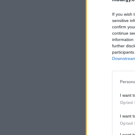
If you wish 
sensitive in
confirm you
continue se
information 
further disc
participants
Downstream 
Persona
I want t
Opted 
I want t
Opted 
I want 