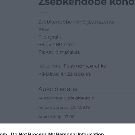
Zsebkendőbe köhög
Zsebkendőbe köhögj,tüsszents
1959
Filo (graf.)
680 x 480 mm
Plakát, filmplakát
Kategória:
Festmény, grafika
Kikiáltási ár:
33 000
Ft
Aukció adatai
Aukció neve:
5. Plakátaukció
Aukció dátuma: 2017.09.19
Aukció ideje: 17:00
Aukció helye: Budapest, 1052 Bécsi utca 3.
com -
Do Not Process My Personal Information