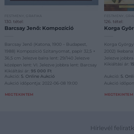
FESTMÉNY, GRAFIKA
FESTMÉNY, GRA
130. tétel:
126. tétel:
Barcsay Jenő: Kompozíció
Korga Györ
Barcsay Jenő (Katona, 1900 – Budapest,
Korga György 
1988) Kompozíció Szitanyomat, papír 32,5 ×
2002) Ikebana 
36,5 cm Jelezve balra lent: 29/140 Jelezve
Jelezve jobbra
Kikiáltási ár:
1
középen lent: VI. Jelezve jobbra lent: Barcsay
Kikiáltási ár:
95 000
Ft
Aukció:
5. Online Aukció
Aukció:
5. Onl
Aukció időpontja: 2022-06-08 19:00
Aukció időpon
MEGTEKINTEM
MEGTEKINTEM
Hírlevél felirat