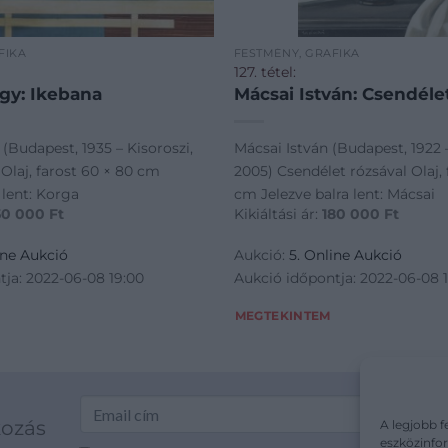
FIKA
FESTMÉNY, GRAFIKA
127. tétel:
gy: Ikebana
Mácsai István: Csendélet
(Budapest, 1935 – Kisoroszi,
Mácsai István (Budapest, 1922 
Olaj, farost 60 × 80 cm
2005) Csendélet rózsával Olaj, 
 lent: Korga
cm Jelezve balra lent: Mácsai
50 000
Ft
Kikiáltási ár:
180 000
Ft
ine Aukció
Aukció:
5. Online Aukció
tja: 2022-06-08 19:00
Aukció időpontja: 2022-06-08 
MEGTEKINTEM
kozás
A legjobb f
eszközinfor