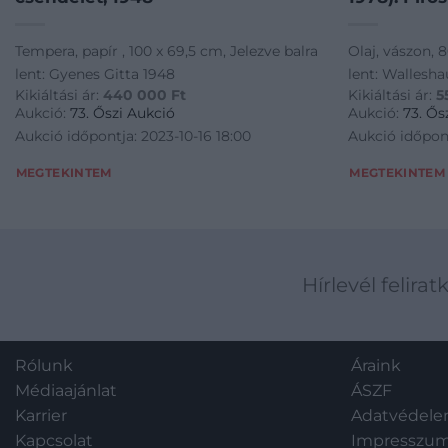
Tempera, papír , 100 x 69,5 cm, Jelezve balra
Olaj, vászon, 8
lent: Gyenes Gitta 1948
lent: Wallesh
Kikiáltási ár:
440 000
Ft
Kikiáltási ár:
5
Aukció:
73. Őszi Aukció
Aukció:
73. Ős
Aukció időpontja: 2023-10-16 18:00
Aukció időpont
MEGTEKINTEM
MEGTEKINTEM
Hírlevél felirat
Rólunk
Áraink
Médiaajánlat
ÁSZF
Karrier
Adatvédel
Kapcsolat
Impresszu