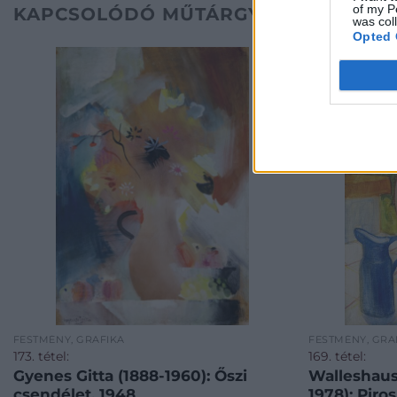
of my P
KAPCSOLÓDÓ MŰTÁRGYAK
was col
Opted 
FESTMÉNY, GRAFIKA
FESTMÉNY, GRA
173. tétel:
169. tétel:
Gyenes Gitta (1888-1960): Őszi
Walleshaus
csendélet, 1948
1978): Piro