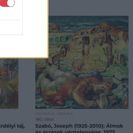
FESTMÉNY, GRAFIKA
180. tétel:
rdélyi táj,
Szabó, Joseph (1925-2010): Álmok
és érzések végtelensége, 1975