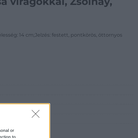
a virágokkal, Zsolnay,
esség: 14 cm;Jelzés: festett, pontkörös, öttornyos
sonal or
ection to