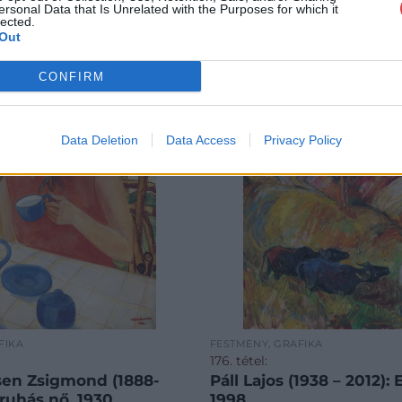
ersonal Data that Is Unrelated with the Purposes for which it
lected.
Out
CONFIRM
Data Deletion
Data Access
Privacy Policy
FIKA
FESTMÉNY, GRAFIKA
176. tétel:
en Zsigmond (1888-
Páll Lajos (1938 – 2012): E
sruhás nő, 1930
1998