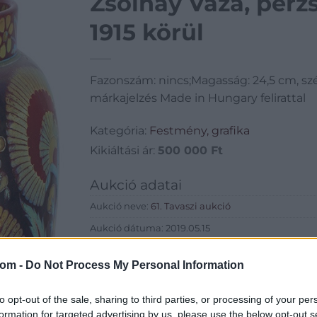
Zsolnay Váza, perzs
1915 körül
Fazonszám: nincs;Magasság: 24,5 cm, szél
márkajelzés Made in Hungary felirattal
Kategória:
Festmény, grafika
Kikiáltási ár:
500 000
Ft
Aukció adatai
Aukció neve:
61. Tavaszi aukció
Aukció dátuma: 2019.05.15
Aukció ideje: 18:00
com -
Do Not Process My Personal Information
Aukció helye: Budapest Kongresszusi Központ
Tételszám: 37
to opt-out of the sale, sharing to third parties, or processing of your per
formation for targeted advertising by us, please use the below opt-out s