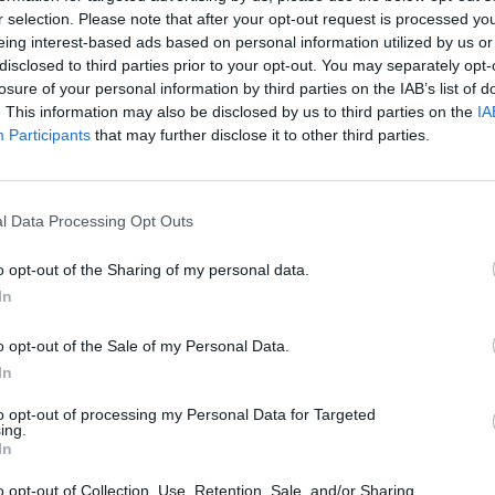
r selection. Please note that after your opt-out request is processed y
Eladó adatai
eing interest-based ads based on personal information utilized by us or
Eladó:
Virág Judit Galéria
disclosed to third parties prior to your opt-out. You may separately opt-
losure of your personal information by third parties on the IAB’s list of
Cím: Nemes Zsófia
. This information may also be disclosed by us to third parties on the
IA
Mű-Terem Galéria Kft.
Participants
that may further disclose it to other third parties.
1055 Budapest, Falk Miksa u. 
Telefon: 36-1-312-2071, 269-46
Weboldal:
http://www.viragjud
l Data Processing Opt Outs
Bemutatkozás: Kiemelkedő kvalitású 19. és 20. sz
vétele és aukcionálása. Exkluzív aukciók évente 
o opt-out of the Sharing of my personal data.
In
GALÉRIA TOVÁBBI MŰTÁRGYAI
o opt-out of the Sale of my Personal Data.
In
to opt-out of processing my Personal Data for Targeted
ing.
In
o opt-out of Collection, Use, Retention, Sale, and/or Sharing