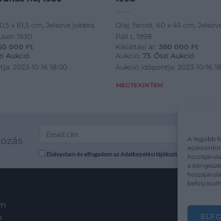
0,5 x 61,5 cm, Jelezve jobbra
Olaj, farost, 60 x 45 cm, Jelezve
ausen 1930
Páll L 1998
50 000
Ft
Kikiáltási ár:
380 000
Ft
zi Aukció
Aukció:
73. Őszi Aukció
ja: 2023-10-16 18:00
Aukció időpontja: 2023-10-16 1
MEGTEKINTEM
kozás
A legjobb f
eszközinfor
Elolvastam és elfogadom az Adatkezelési tájékoztatót: mutargy.co
hozzájárulá
a böngészés
hozzájárul
befolyásolh
em
ELF
m