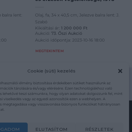
 balra lent:
Olaj, fa, 34 x 40,5 cm, Jelezve balra lent: J.
Szabó
Kikiáltási ár:
1 200 000
Ft
Aukció:
73. Őszi Aukció
8:00
Aukció időpontja: 2023-10-16 18:00
MEGTEKINTEM
Cookie (süti) kezelés
elhasználói élmény biztosítása érdekében sütiket használunk az
mációk tárolására és/vagy elérésére. Ezen technológiákhoz való
m/adatkezelesi-tajekoztato/
s lehetővé teszi számunkra, hogy olyan adatokat dolgozzunk fel, mint
i viselkedés vagy az egyedi azonosítók ezen a webhelyen. A
ás megtagadása vagy visszavonása bizonyos funkciókat hátrányosan
at.
Kövesse a műtárgy.com-ot
OGADOM
ELUTASÍTOM
RÉSZLETEK