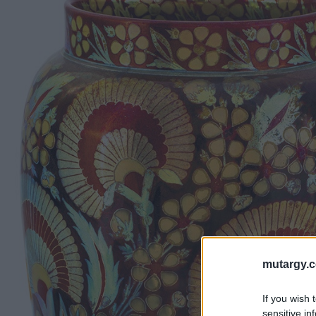
mutargy.
If you wish 
sensitive in