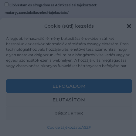
Elolvastam és elfogadom az Adatkezelési tájékoztatót:
mutargy.com/adatkezelesi-tajekoztato/
Cookie (süti) kezelés
Rólunk
Áraink
Médiaajánlat
ÁSZF
A legjobb felhasználói élmény biztosítása érdekében sütiket
Karrier
Adatvédelem
használunk az eszközinformációk tárolására és/vagy elérésére. Ezen
technológiákhoz való hozzájárulás lehetővé teszi számunkra, hogy
Kapcsolat
Impresszum
olyan adatokat dolgozzunk fel, mint a böngészési viselkedés vagy az
egyedi azonosítók ezen a webhelyen. A hozzájárulás megtagadása
vagy visszavonása bizonyos funkciókat hátrányosan befolyásolhat.
Kövesse a műtárgy.com-ot
ELFOGADOM
ELUTASÍTOM
Weboldal és Webshop készítés:
Ferenczi Sándor
RÉSZLETEK
Copyright 2026 ©
Mutargy.com
Cookie tájékoztató
ÁSZF