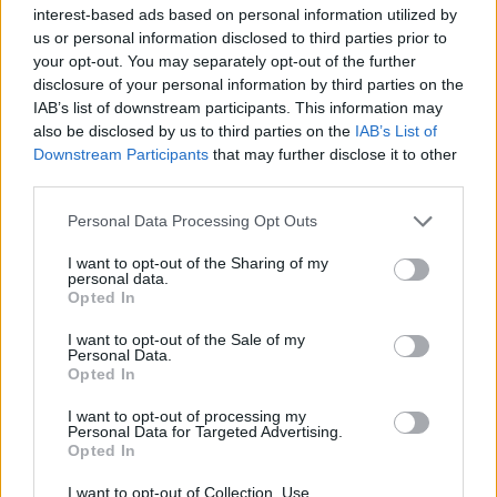
interest-based ads based on personal information utilized by
Eladó adatai
us or personal information disclosed to third parties prior to
your opt-out. You may separately opt-out of the further
Eladó:
Aukcio.net - Mike
disclosure of your personal information by third parties on the
Portobello Aukciósház
IAB’s list of downstream participants. This information may
also be disclosed by us to third parties on the
IAB’s List of
Cím: Vízkeleti Lívia
Downstream Participants
that may further disclose it to other
Mipo Kft
Budapest
third parties.
+36703805044
1053
Personal Data Processing Opt Outs
Telefon: +36703805044
I want to opt-out of the Sharing of my
personal data.
Weboldal:
http://www.aukcio.net
Opted In
Bemutatkozás: Immár közel 30 éve, hogy a Múzeum körúton
I want to opt-out of the Sale of my
elkezdte működését a Mike és Tsa Antikvárium, majd 2010-ben
Personal Data.
a Portobello aukciósház kiegészítette az addigi tevékenységét
Opted In
és megszületett a Mike Portobello Aukciósház. 2022-től saját
oldalunkon bonyolítjuk árverésünket. www.aukcio.net
I want to opt-out of processing my
Personal Data for Targeted Advertising.
Opted In
GALÉRIA TOVÁBBI MŰTÁRGYAI
I want to opt-out of Collection, Use,