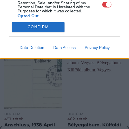
Retention, Sale, and/or Sharing of my
Personal Data that Is Unrelated with the
Purposes for which it was collected.
Opted Out
CONFIRM
KAPCSOLÓDÓ MŰTÁRGYAK
Data Deletion
Data Access
Privacy Policy
FILATÉLIA
FILATÉLIA
491. tétel:
462. tétel:
Anschluss, 1938 April
Bélyegalbum. Külföldi