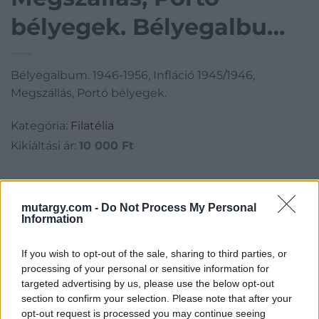
bélyegek. Bélyegalbum.
1946-1956, Infláció
Bélyegalbum. 1946-1956, Infláció 1945/1946,
1945/1946, Megszállás,
Megszállás, Portó bélyegek.
Portó bélyegek.
Kategória:
Filatélia
Kikiáltási ár:
10 000
Ft
Aukció adatai
mutargy.com -
Do Not Process My Personal
Aukció neve:
111. árverés
Information
Aukció dátuma: 2022.12.11
If you wish to opt-out of the sale, sharing to third parties, or
Aukció ideje: 16:00
processing of your personal or sensitive information for
Aukció helye:
https://aukcio.net/
targeted advertising by us, please use the below opt-out
section to confirm your selection. Please note that after your
Tételszám: 459
opt-out request is processed you may continue seeing