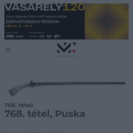
Skip
to
content
768. tétel:
768. tétel, Puska