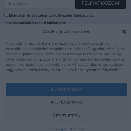
Elolvastam és elfogadom az Adatkezelési tájékoztatót:
mutargy.com/adatkezelesi-tajekoztato/
Cookie (süti) kezelés
Rólunk
Áraink
A legjobb felhasználói élmény biztosítása érdekében sütiket
Médiaajánlat
ÁSZF
használunk az eszközinformációk tárolására és/vagy elérésére. Ezen
Karrier
Adatvédelem
technológiákhoz való hozzájárulás lehetővé teszi számunkra, hogy
Kapcsolat
Impresszum
olyan adatokat dolgozzunk fel, mint a böngészési viselkedés vagy az
egyedi azonosítók ezen a webhelyen. A hozzájárulás megtagadása
vagy visszavonása bizonyos funkciókat hátrányosan befolyásolhat.
Kövesse a műtárgy.com-ot
ELFOGADOM
ELUTASÍTOM
Weboldal és Webshop készítés:
Ferenczi Sándor
RÉSZLETEK
Copyright 2026 ©
Mutargy.com
Cookie tájékoztató
ÁSZF