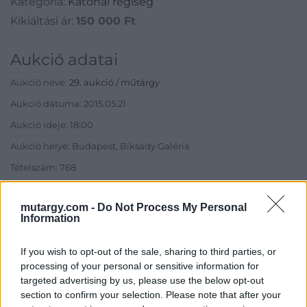
Kategória:
Katonai régiség
Kikiáltási ár:
150 000
Ft
Aukció adatai
Aukció neve:
29. aukció / műtárgy
Aukció dátuma: 2015.05.21
Aukció ideje: 18:00
Aukció helye: Budapest, Biksady Galéria
Tételszám: 768
mutargy.com -
Do Not Process My Personal
Eladó adatai
Information
Eladó:
Biksady Galéria
If you wish to opt-out of the sale, sharing to third parties, or
Cím: Törő Tamás
processing of your personal or sensitive information for
Biksady Galéria Kft.
targeted advertising by us, please use the below opt-out
1055, Budapest, Falk Miksa u.
section to confirm your selection. Please note that after your
24-26.