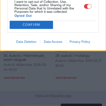
I want to opt-out of Collection, Use,
Retention, Sale, and/or Sharing of my
Personal Data that Is Unrelated with the
Purposes for which it was collected.
Opted Out
CONFIRM
KATONAI RÉGISÉG
KATONAI RÉGISÉG
188. tétel:
769. tétel:
188. tétel, Díszkard
769. tétel, Utász tőr
Data Deletion
Data Access
Privacy Policy
Kikiáltási ár:
320 000
Ft
Kikiáltási ár:
60 000
Ft
Aukció:
Aukció:
35. Aukció / Festmények,
29. aukció / műtárgy
keleti tárgyak
Aukció időpontja: 2015-05-21
Aukció időpontja: 2016-05-
18:00
24 18:00
MEGTEKINTEM
MEGTEKINTEM
Hírlevél feliratkozás