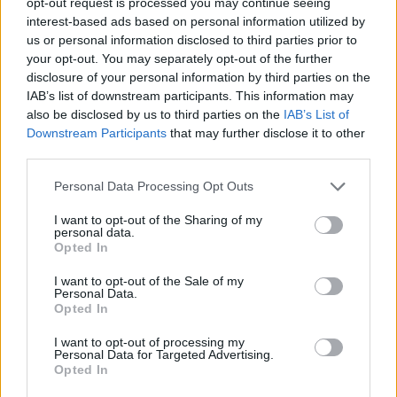
opt-out request is processed you may continue seeing
Telefon: 061/784-1111 061/780-
interest-based ads based on personal information utilized by
9307
us or personal information disclosed to third parties prior to
your opt-out. You may separately opt-out of the further
Weboldal:
disclosure of your personal information by third parties on the
http://www.biksady.com
IAB’s list of downstream participants. This information may
also be disclosed by us to third parties on the
IAB’s List of
GALÉRIA TOVÁBBI MŰTÁRGYAI
Downstream Participants
that may further disclose it to other
third parties.
Personal Data Processing Opt Outs
I want to opt-out of the Sharing of my
personal data.
Opted In
KAPCSOLÓDÓ MŰTÁRGYAK
I want to opt-out of the Sale of my
Personal Data.
Opted In
I want to opt-out of processing my
Personal Data for Targeted Advertising.
Opted In