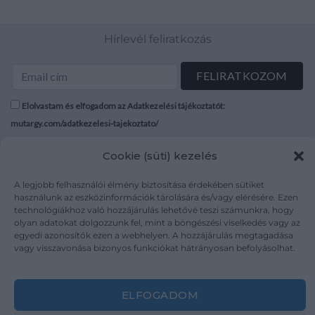
Hírlevél feliratkozás
Elolvastam és elfogadom az Adatkezelési tájékoztatót:
mutargy.com/adatkezelesi-tajekoztato/
Cookie (süti) kezelés
Rólunk
Áraink
Médiaajánlat
ÁSZF
A legjobb felhasználói élmény biztosítása érdekében sütiket
Karrier
Adatvédelem
használunk az eszközinformációk tárolására és/vagy elérésére. Ezen
technológiákhoz való hozzájárulás lehetővé teszi számunkra, hogy
Kapcsolat
Impresszum
olyan adatokat dolgozzunk fel, mint a böngészési viselkedés vagy az
egyedi azonosítók ezen a webhelyen. A hozzájárulás megtagadása
vagy visszavonása bizonyos funkciókat hátrányosan befolyásolhat.
Kövesse a műtárgy.com-ot
ELFOGADOM