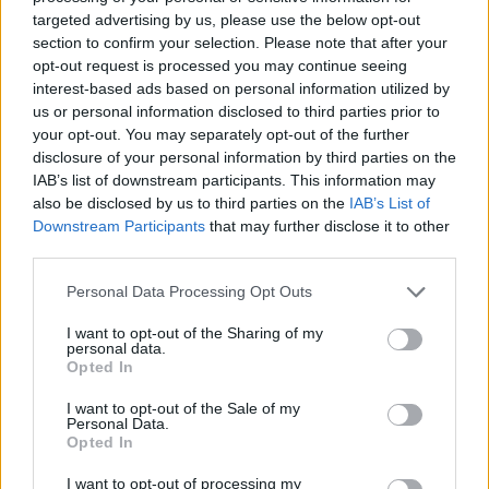
Aukció dátuma: 2023.12.03
targeted advertising by us, please use the below opt-out
section to confirm your selection. Please note that after your
Aukció ideje: 18:00
opt-out request is processed you may continue seeing
Aukció helye:
https://aukcio.net
interest-based ads based on personal information utilized by
us or personal information disclosed to third parties prior to
Tételszám: 506
your opt-out. You may separately opt-out of the further
disclosure of your personal information by third parties on the
Eladó adatai
IAB’s list of downstream participants. This information may
also be disclosed by us to third parties on the
IAB’s List of
Eladó:
Aukcio.net - Mike
Downstream Participants
that may further disclose it to other
Portobello Aukciósház
third parties.
Cím: Vízkeleti Lívia
Personal Data Processing Opt Outs
Mipo Kft
Budapest
I want to opt-out of the Sharing of my
+36703805044
personal data.
1053
Opted In
Telefon: +36703805044
I want to opt-out of the Sale of my
Personal Data.
Weboldal:
http://www.aukcio.net
Opted In
Bemutatkozás: Immár közel 30 éve, hogy a Múzeum körúton
I want to opt-out of processing my
elkezdte működését a Mike és Tsa Antikvárium, majd 2010-ben