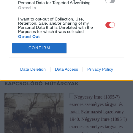
Personal Data for Targeted Advertising.
a Portobello aukciósház kiegészítette az addigi tevékenységét
Opted In
és megszületett a Mike Portobello Aukciósház. 2022-től saját
oldalunkon bonyolítjuk árverésünket. www.aukcio.net
I want to opt-out of Collection, Use,
Retention, Sale, and/or Sharing of my
Personal Data that Is Unrelated with the
GALÉRIA TOVÁBBI MŰTÁRGYAI
Purposes for which it was collected.
Opted Out
CONFIRM
Data Deletion
Data Access
Privacy Policy
KAPCSOLÓDÓ MŰTÁRGYAK