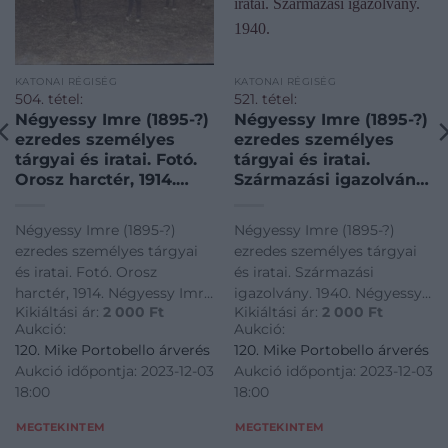
KATONAI RÉGISÉG
KATONAI RÉGISÉG
504. tétel:
521. tétel:
Négyessy Imre (1895-?)
Négyessy Imre (1895-?)
ezredes személyes
ezredes személyes
tárgyai és iratai. Fotó.
tárgyai és iratai.
Orosz harctér, 1914.
Származási igazolvány.
Négyessy Imre (1895-?)
1940. Négyessy Imre
ezredes személyes
(1895-?) ezredes
Négyessy Imre (1895-?)
Négyessy Imre (1895-?)
tárgyai és iratai. Fotó.
személyes tárgyai és
ezredes személyes tárgyai
ezredes személyes tárgyai
Orosz harctér, 1914. Az
iratai. Származási
és iratai. Fotó. Orosz
és iratai. Származási
ezredes (akkor még
igazolvány. 1940.
harctér, 1914. Négyessy Imre
igazolvány. 1940. Négyessy
főhadnagy) és
Kikiáltási ár:
2 000
Ft
Kikiáltási ár:
2 000
Ft
(1895-?) ezredes személyes
Imre (1895-?) ezredes
adjutánsa lóháton.
Aukció:
Aukció:
tárgyai és iratai. Fotó. Orosz
személyes tárgyai és iratai.
120. Mike Portobello árverés
120. Mike Portobello árverés
harctér, 1914. Az ezredes
Származási igazolvány.
Aukció időpontja: 2023-12-03
Aukció időpontja: 2023-12-03
(akkor még főhadnagy) és
1940.
18:00
18:00
adjutánsa lóháton.
MEGTEKINTEM
MEGTEKINTEM