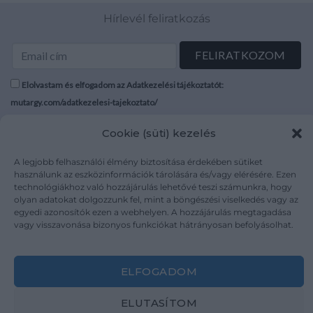
Hírlevél feliratkozás
Elolvastam és elfogadom az Adatkezelési tájékoztatót:
mutargy.com/adatkezelesi-tajekoztato/
Cookie (süti) kezelés
Rólunk
Áraink
Médiaajánlat
ÁSZF
A legjobb felhasználói élmény biztosítása érdekében sütiket
Karrier
Adatvédelem
használunk az eszközinformációk tárolására és/vagy elérésére. Ezen
technológiákhoz való hozzájárulás lehetővé teszi számunkra, hogy
Kapcsolat
Impresszum
olyan adatokat dolgozzunk fel, mint a böngészési viselkedés vagy az
egyedi azonosítók ezen a webhelyen. A hozzájárulás megtagadása
vagy visszavonása bizonyos funkciókat hátrányosan befolyásolhat.
Kövesse a műtárgy.com-ot
ELFOGADOM
ELUTASÍTOM