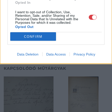
további értékes darabokkal gazdagodhassanak. Akik nem
Opted In
vásárolni szeretnének, hanem papírrégiségeiket eladni,
I want to opt-out of Collection, Use,
beadhatják értékesítésre.
Retention, Sale, and/or Sharing of my
Personal Data that Is Unrelated with the
Purposes for which it was collected.
GALÉRIA TOVÁBBI MŰTÁRGYAI
Opted Out
CONFIRM
Data Deletion
Data Access
Privacy Policy
KAPCSOLÓDÓ MŰTÁRGYAK