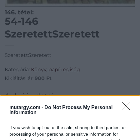
146. tétel:
54-146
SzeretettSzeretett
SzeretettSzeretett
Kategória:
Könyv, papírrégiség
Kikiáltási ár:
900
Ft
Aukció adatai
Aukció neve:
54. aukcó
mutargy.com -
Do Not Process My Personal
Information
Aukció dátuma: 2017.03.30
Aukció ideje: 18:00
If you wish to opt-out of the sale, sharing to third parties, or
processing of your personal or sensitive information for
Aukció helye: Krisztina Aukciósház