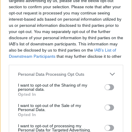
targeted advertising by us, please use the below opt-out
Tételszám: 146
section to confirm your selection. Please note that after your
opt-out request is processed you may continue seeing
interest-based ads based on personal information utilized by
Eladó adatai
us or personal information disclosed to third parties prior to
your opt-out. You may separately opt-out of the further
Eladó:
Krisztina Aukciósház
disclosure of your personal information by third parties on the
Cím: Tóthné Vad Eszter
IAB’s list of downstream participants. This information may
8346 Gógánfa Vasút utca 36
also be disclosed by us to third parties on the
IAB’s List of
Downstream Participants
that may further disclose it to other
Telefon: 30-9136069
third parties.
Weboldal:
http://www.krisztinaaukcioshaz.hu/
Personal Data Processing Opt Outs
Bemutatkozás: A Krisztina Aukciósház régi dokumentumokat,
I want to opt-out of the Sharing of my
bélyeg előtti leveleket, I. és II. Világháborús tábori
personal data.
postaküldeményeket, képeslapokat, levélborítékokat,
Opted In
fényképeket, térképeket, könyveket, egyéb papírrégiségeket
kínál a történelem szerelmeseinek, gyűjtőknek és minden
I want to opt-out of the Sale of my
Personal Data.
érdeklődőnek. Az Aukciósház a gyűjtőszenvedélyt a licitálás
Opted In
izgalmával ötvözve három hetente induló aukciókon jelenik
meg termékeivel. Az első két hét licitidőszakát követően
I want to opt-out of processing my
további egy hétig fix áron kínálja termékeit, hogy az érdeklődők
Personal Data for Targeted Advertising.