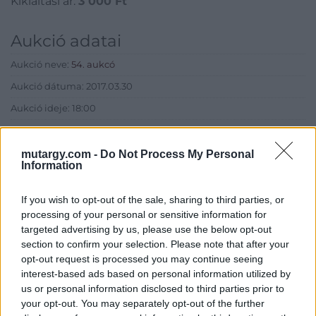
Kikiáltási ár:
3 000
Ft
Aukció adatai
Aukció neve:
54. aukcó
Aukció dátuma: 2017.03.30
Aukció ideje: 18:00
Aukció helye: Krisztina Aukciósház
Tételszám: 1631
mutargy.com -
Do Not Process My Personal
Information
Eladó adatai
If you wish to opt-out of the sale, sharing to third parties, or
processing of your personal or sensitive information for
Eladó:
Krisztina Aukciósház
targeted advertising by us, please use the below opt-out
Cím: Tóthné Vad Eszter
section to confirm your selection. Please note that after your
8346 Gógánfa Vasút utca 36
opt-out request is processed you may continue seeing
interest-based ads based on personal information utilized by
Telefon: 30-9136069
us or personal information disclosed to third parties prior to
Weboldal:
your opt-out. You may separately opt-out of the further
http://www.krisztinaaukcioshaz.hu/