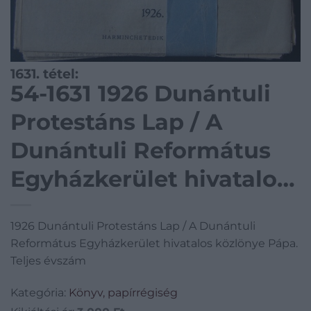
1631. tétel:
54-1631 1926 Dunántuli
Protestáns Lap / A
Dunántuli Református
Egyházkerület hivatalos
közlönye Pápa. Teljes
1926 Dunántuli Protestáns Lap / A Dunántuli
évszám
Református Egyházkerület hivatalos közlönye Pápa.
Teljes évszám
Kategória:
Könyv, papírrégiség