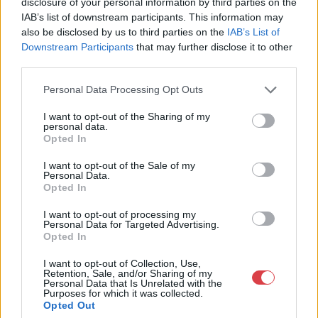
disclosure of your personal information by third parties on the
IAB’s list of downstream participants. This information may
Bemutatkozás: A Krisztina Aukciósház régi dokumentumokat,
also be disclosed by us to third parties on the
IAB’s List of
bélyeg előtti leveleket, I. és II. Világháborús tábori
Downstream Participants
that may further disclose it to other
postaküldeményeket, képeslapokat, levélborítékokat,
third parties.
fényképeket, térképeket, könyveket, egyéb papírrégiségeket
kínál a történelem szerelmeseinek, gyűjtőknek és minden
Personal Data Processing Opt Outs
érdeklődőnek. Az Aukciósház a gyűjtőszenvedélyt a licitálás
izgalmával ötvözve három hetente induló aukciókon jelenik
I want to opt-out of the Sharing of my
meg termékeivel. Az első két hét licitidőszakát követően
personal data.
további egy hétig fix áron kínálja termékeit, hogy az érdeklődők
Opted In
további értékes darabokkal gazdagodhassanak. Akik nem
vásárolni szeretnének, hanem papírrégiségeiket eladni,
I want to opt-out of the Sale of my
Personal Data.
beadhatják értékesítésre.
Opted In
GALÉRIA TOVÁBBI MŰTÁRGYAI
I want to opt-out of processing my
Personal Data for Targeted Advertising.
Opted In
I want to opt-out of Collection, Use,
Retention, Sale, and/or Sharing of my
Personal Data that Is Unrelated with the
Purposes for which it was collected.
Opted Out