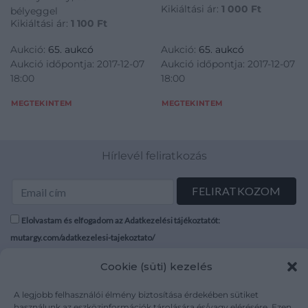
Kikiáltási ár:
1 000
Ft
bélyeggel
Kikiáltási ár:
1 100
Ft
Aukció:
65. aukcó
Aukció:
65. aukcó
Aukció időpontja: 2017-12-07
Aukció időpontja: 2017-12-07
18:00
18:00
MEGTEKINTEM
MEGTEKINTEM
Hírlevél feliratkozás
Elolvastam és elfogadom az Adatkezelési tájékoztatót:
mutargy.com/adatkezelesi-tajekoztato/
Cookie (süti) kezelés
Rólunk
Áraink
Médiaajánlat
ÁSZF
A legjobb felhasználói élmény biztosítása érdekében sütiket
Karrier
Adatvédelem
használunk az eszközinformációk tárolására és/vagy elérésére. Ezen