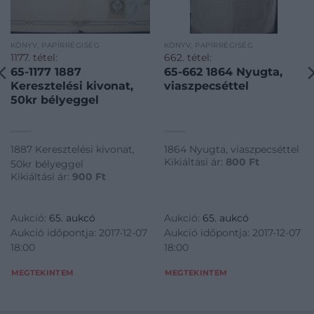
KÖNYV, PAPÍRRÉGISÉG
KÖNYV, PAPÍRRÉGISÉG
1177. tétel:
662. tétel:
65-1177 1887
65-662 1864 Nyugta,
Keresztelési kivonat,
viaszpecséttel
50kr bélyeggel
1887 Keresztelési kivonat,
1864 Nyugta, viaszpecséttel
Kikiáltási ár:
800
Ft
50kr bélyeggel
Kikiáltási ár:
900
Ft
Aukció:
65. aukcó
Aukció:
65. aukcó
Aukció időpontja: 2017-12-07
Aukció időpontja: 2017-12-07
18:00
18:00
MEGTEKINTEM
MEGTEKINTEM