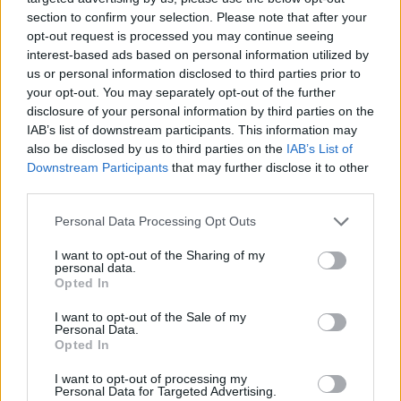
Tételszám: 1467
section to confirm your selection. Please note that after your
opt-out request is processed you may continue seeing
interest-based ads based on personal information utilized by
Eladó adatai
us or personal information disclosed to third parties prior to
your opt-out. You may separately opt-out of the further
Eladó:
Krisztina Aukciósház
disclosure of your personal information by third parties on the
Cím: Tóthné Vad Eszter
IAB’s list of downstream participants. This information may
8346 Gógánfa Vasút utca 36
also be disclosed by us to third parties on the
IAB’s List of
Telefon: 30-9136069
Downstream Participants
that may further disclose it to other
third parties.
Weboldal:
http://www.krisztinaaukcioshaz.hu/
Personal Data Processing Opt Outs
Bemutatkozás: A Krisztina Aukciósház régi dokumentumokat,
I want to opt-out of the Sharing of my
bélyeg előtti leveleket, I. és II. Világháborús tábori
personal data.
postaküldeményeket, képeslapokat, levélborítékokat,
Opted In
fényképeket, térképeket, könyveket, egyéb papírrégiségeket
kínál a történelem szerelmeseinek, gyűjtőknek és minden
I want to opt-out of the Sale of my
Personal Data.
érdeklődőnek. Az Aukciósház a gyűjtőszenvedélyt a licitálás
Opted In
izgalmával ötvözve három hetente induló aukciókon jelenik
meg termékeivel. Az első két hét licitidőszakát követően
I want to opt-out of processing my
további egy hétig fix áron kínálja termékeit, hogy az érdeklődők
Personal Data for Targeted Advertising.
további értékes darabokkal gazdagodhassanak. Akik nem