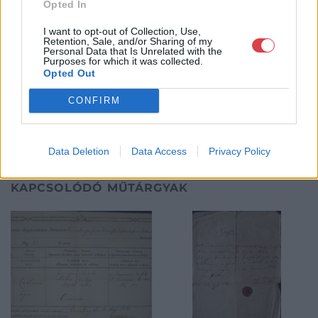
Opted In
vásárolni szeretnének, hanem papírrégiségeiket eladni,
beadhatják értékesítésre.
I want to opt-out of Collection, Use,
Retention, Sale, and/or Sharing of my
Personal Data that Is Unrelated with the
Purposes for which it was collected.
GALÉRIA TOVÁBBI MŰTÁRGYAI
Opted Out
CONFIRM
Data Deletion
Data Access
Privacy Policy
KAPCSOLÓDÓ MŰTÁRGYAK