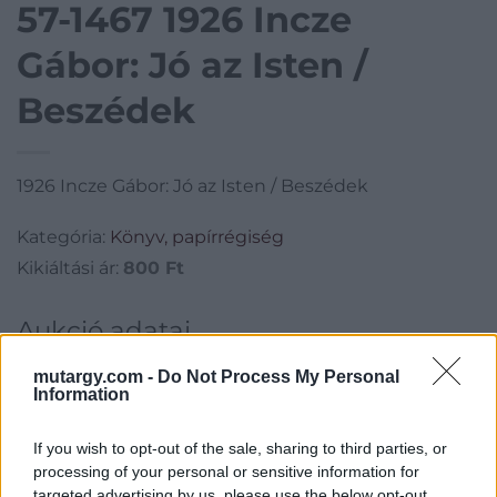
57-1467 1926 Incze
Gábor: Jó az Isten /
Beszédek
1926 Incze Gábor: Jó az Isten / Beszédek
Kategória:
Könyv, papírrégiség
Kikiáltási ár:
800
Ft
Aukció adatai
Aukció neve:
57. Online aukció
mutargy.com -
Do Not Process My Personal
Information
Aukció dátuma: 2017.06.01
Aukció ideje: 18:00
If you wish to opt-out of the sale, sharing to third parties, or
Aukció helye: Krisztina Aukciósház
processing of your personal or sensitive information for
targeted advertising by us, please use the below opt-out