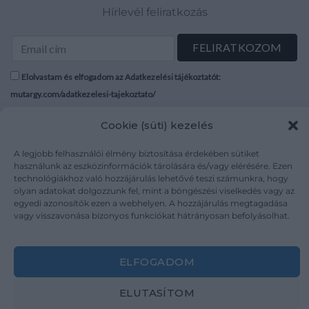
Hírlevél feliratkozás
Elolvastam és elfogadom az Adatkezelési tájékoztatót:
mutargy.com/adatkezelesi-tajekoztato/
Cookie (süti) kezelés
Rólunk
Áraink
Médiaajánlat
ÁSZF
A legjobb felhasználói élmény biztosítása érdekében sütiket
Karrier
Adatvédelem
használunk az eszközinformációk tárolására és/vagy elérésére. Ezen
technológiákhoz való hozzájárulás lehetővé teszi számunkra, hogy
Kapcsolat
Impresszum
olyan adatokat dolgozzunk fel, mint a böngészési viselkedés vagy az
egyedi azonosítók ezen a webhelyen. A hozzájárulás megtagadása
vagy visszavonása bizonyos funkciókat hátrányosan befolyásolhat.
Kövesse a műtárgy.com-ot
ELFOGADOM
ELUTASÍTOM