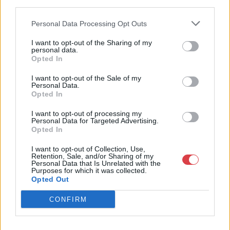
third parties.
meg termékeivel. Az első két hét licitidőszakát követően
további egy hétig fix áron kínálja termékeit, hogy az érdeklődők
Personal Data Processing Opt Outs
további értékes darabokkal gazdagodhassanak. Akik nem
vásárolni szeretnének, hanem papírrégiségeiket eladni,
I want to opt-out of the Sharing of my
beadhatják értékesítésre.
personal data.
Opted In
GALÉRIA TOVÁBBI MŰTÁRGYAI
I want to opt-out of the Sale of my
Personal Data.
Opted In
I want to opt-out of processing my
Personal Data for Targeted Advertising.
Opted In
I want to opt-out of Collection, Use,
Retention, Sale, and/or Sharing of my
KAPCSOLÓDÓ MŰTÁRGYAK
Personal Data that Is Unrelated with the
Purposes for which it was collected.
Opted Out
CONFIRM