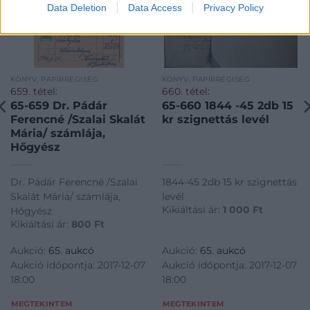
Data Deletion
Data Access
Privacy Policy
KÖNYV, PAPÍRRÉGISÉG
KÖNYV, PAPÍRRÉGISÉG
659. tétel:
660. tétel:
65-659 Dr. Pádár
65-660 1844 -45 2db 15
Ferencné /Szalai Skalát
kr szignettás levél
Mária/ számlája,
Hőgyész
Dr. Pádár Ferencné /Szalai
1844-45 2db 15 kr szignettás
Skalát Mária/ számlája,
levél
Kikiáltási ár:
1 000
Ft
Hőgyész
Kikiáltási ár:
800
Ft
Aukció:
65. aukcó
Aukció:
65. aukcó
Aukció időpontja: 2017-12-07
Aukció időpontja: 2017-12-07
18:00
18:00
MEGTEKINTEM
MEGTEKINTEM