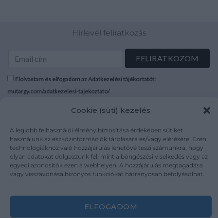
Hírlevél feliratkozás
Elolvastam és elfogadom az Adatkezelési tájékoztatót:
mutargy.com/adatkezelesi-tajekoztato/
Cookie (süti) kezelés
Rólunk
Áraink
Médiaajánlat
ÁSZF
A legjobb felhasználói élmény biztosítása érdekében sütiket
használunk az eszközinformációk tárolására és/vagy elérésére. Ezen
Karrier
Adatvédelem
technológiákhoz való hozzájárulás lehetővé teszi számunkra, hogy
Kapcsolat
Impresszum
olyan adatokat dolgozzunk fel, mint a böngészési viselkedés vagy az
egyedi azonosítók ezen a webhelyen. A hozzájárulás megtagadása
vagy visszavonása bizonyos funkciókat hátrányosan befolyásolhat.
Kövesse a műtárgy.com-ot
ELFOGADOM