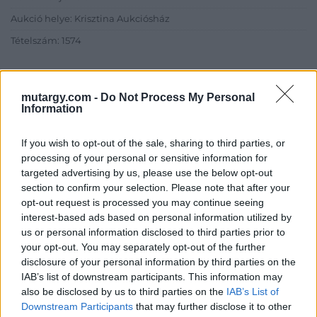
Aukció helye: Krisztina Aukciósház
Tételszám: 1574
Eladó adatai
mutargy.com -
Do Not Process My Personal
Information
Eladó:
Krisztina Aukciósház
Cím: Tóthné Vad Eszter
If you wish to opt-out of the sale, sharing to third parties, or
8346 Gógánfa Vasút utca 36
processing of your personal or sensitive information for
Telefon: 30-9136069
targeted advertising by us, please use the below opt-out
section to confirm your selection. Please note that after your
Weboldal:
opt-out request is processed you may continue seeing
http://www.krisztinaaukcioshaz.hu/
interest-based ads based on personal information utilized by
Bemutatkozás: A Krisztina Aukciósház régi dokumentumokat,
us or personal information disclosed to third parties prior to
bélyeg előtti leveleket, I. és II. Világháborús tábori
your opt-out. You may separately opt-out of the further
postaküldeményeket, képeslapokat, levélborítékokat,
disclosure of your personal information by third parties on the
fényképeket, térképeket, könyveket, egyéb papírrégiségeket
IAB’s list of downstream participants. This information may
kínál a történelem szerelmeseinek, gyűjtőknek és minden
also be disclosed by us to third parties on the
IAB’s List of
érdeklődőnek. Az Aukciósház a gyűjtőszenvedélyt a licitálás
Downstream Participants
that may further disclose it to other
izgalmával ötvözve három hetente induló aukciókon jelenik