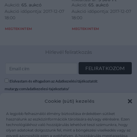
Aukció:
65. aukcó
Aukció:
65. aukcó
Aukció időpontja: 2017-12-07
Aukció időpontja: 2017-12-07
18:00
18:00
MEGTEKINTEM
MEGTEKINTEM
Hírlevél feliratkozás
Elolvastam és elfogadom az Adatkezelési tájékoztatót:
mutargy.com/adatkezelesi-tajekoztato/
Cookie (süti) kezelés
Rólunk
Áraink
Médiaajánlat
ÁSZF
A legjobb felhasználói élmény biztosítása érdekében sütiket
Karrier
Adatvédelem
használunk az eszközinformációk tárolására és/vagy elérésére. Ezen
technológiákhoz való hozzájárulás lehetővé teszi számunkra, hogy
Kapcsolat
Impresszum
olyan adatokat dolgozzunk fel, mint a böngészési viselkedés vagy az
egyedi azonosítók ezen a webhelyen. A hozzájárulás megtagadása