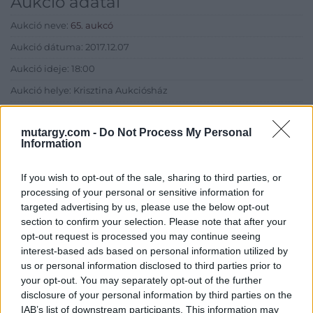
Aukció adatai
Aukció neve:
65. aukcó
Aukció dátuma: 2017.12.07
Aukció ideje: 18:00
Aukció helye: Krisztina Aukciósház
Tételszám: 70
mutargy.com -
Do Not Process My Personal
Information
Eladó adatai
If you wish to opt-out of the sale, sharing to third parties, or
Eladó:
Krisztina Aukciósház
processing of your personal or sensitive information for
Cím: Tóthné Vad Eszter
targeted advertising by us, please use the below opt-out
8346 Gógánfa Vasút utca 36
section to confirm your selection. Please note that after your
opt-out request is processed you may continue seeing
Telefon: 30-9136069
interest-based ads based on personal information utilized by
Weboldal:
us or personal information disclosed to third parties prior to
http://www.krisztinaaukcioshaz.hu/
your opt-out. You may separately opt-out of the further
Bemutatkozás: A Krisztina Aukciósház régi dokumentumokat,
disclosure of your personal information by third parties on the
bélyeg előtti leveleket, I. és II. Világháborús tábori
IAB’s list of downstream participants. This information may