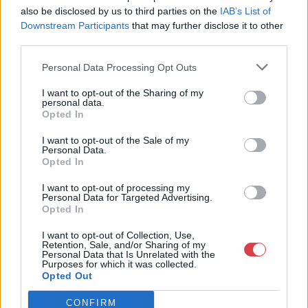
postaküldeményeket, képeslapokat, levélborítékokat,
also be disclosed by us to third parties on the
IAB’s List of
fényképeket, térképeket, könyveket, egyéb papírrégiségeket
Downstream Participants
that may further disclose it to other
kínál a történelem szerelmeseinek, gyűjtőknek és minden
third parties.
érdeklődőnek. Az Aukciósház a gyűjtőszenvedélyt a licitálás
izgalmával ötvözve három hetente induló aukciókon jelenik
Personal Data Processing Opt Outs
meg termékeivel. Az első két hét licitidőszakát követően
további egy hétig fix áron kínálja termékeit, hogy az érdeklődők
I want to opt-out of the Sharing of my
personal data.
további értékes darabokkal gazdagodhassanak. Akik nem
Opted In
vásárolni szeretnének, hanem papírrégiségeiket eladni,
beadhatják értékesítésre.
I want to opt-out of the Sale of my
Personal Data.
Opted In
GALÉRIA TOVÁBBI MŰTÁRGYAI
I want to opt-out of processing my
Personal Data for Targeted Advertising.
Opted In
I want to opt-out of Collection, Use,
Retention, Sale, and/or Sharing of my
Personal Data that Is Unrelated with the
Purposes for which it was collected.
Opted Out
KAPCSOLÓDÓ MŰTÁRGYAK
CONFIRM