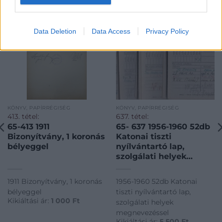
Data Deletion
Data Access
Privacy Policy
KÖNYV, PAPÍRRÉGISÉG
KÖNYV, PAPÍRRÉGISÉG
413. tétel:
637. tétel:
65-413 1911
65- 637 1956-1960 52db
Bizonyítvány, 1 koronás
Katonai tiszti
bélyeggel
nyílvántartó lap,
szolgálati helyek
megnevezéssel
1911 Bizonyítvány, 1 koronás
1956-1960 52db Katonai
bélyeggel
tiszti nyílvántartó lap,
Kikiáltási ár:
1 000
Ft
szolgálati helyek
megnevezéssel
Kikiáltási ár:
5 500
Ft