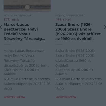
KÖNYV, PAPÍRRÉGISÉG
KÖNYV, PAPÍRRÉGISÉG
527. tétel:
456. tétel:
Maros-Ludas
Szász Endre (1926-
Beszterczei Helyi
2003) Szász Endre
Érdekű Vasut
(1926-2003) vázlatfüzet
Részvény-Társaság
az 1960-as évekből.
törzsrészvénye 200
forintról. 1886. Maros-
Maros-Ludas Beszterczei
Szász Endre (1926-2003)
Ludas Beszterczei
Helyi Érdekű Vasut
Szász Endre (1926-2003)
Helyi Érdekű Vasut
Részvény-Társaság
vázlatfüzet az 1960-as
Részvény-Társaság
törzsrészvénye 200 forintról.
évekből.
törzsrészvénye 200
Kikiáltási ár:
3 000
Ft
Kikiáltási ár:
20 000
Ft
1886. Maros-Ludas
forintról. 1886.
Aukció:
Aukció:
Beszterczei Helyi Érdekű
120. Mike Portobello árverés
120. Mike Portobello árverés
Vasut Részvény-Társaság
Aukció időpontja: 2023-12-03
Aukció időpontja: 2023-12-03
törzsrészvénye 200 forintról.
18:00
18:00
1886.
MEGTEKINTEM
MEGTEKINTEM