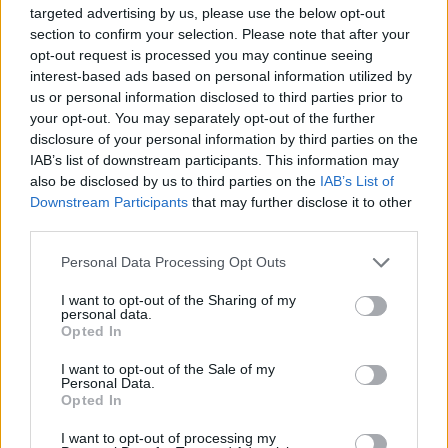
centum.
Aukció dátuma: 2022.10.02
targeted advertising by us, please use the below opt-out
Aukció ideje: 16:00
section to confirm your selection. Please note that after your
opt-out request is processed you may continue seeing
Aukció helye: aukcio.net
interest-based ads based on personal information utilized by
Tételszám: 12
us or personal information disclosed to third parties prior to
your opt-out. You may separately opt-out of the further
disclosure of your personal information by third parties on the
Eladó adatai
IAB’s list of downstream participants. This information may
also be disclosed by us to third parties on the
IAB’s List of
Eladó:
Aukcio.net - Mike
Downstream Participants
that may further disclose it to other
Portobello Aukciósház
third parties.
Cím: Vízkeleti Lívia
Personal Data Processing Opt Outs
Mipo Kft
Budapest
I want to opt-out of the Sharing of my
+36703805044
personal data.
1053
Opted In
Telefon: +36703805044
I want to opt-out of the Sale of my
Personal Data.
Weboldal:
http://www.aukcio.net
Opted In
Bemutatkozás: Immár közel 30 éve, hogy a Múzeum körúton
elkezdte működését a Mike és Tsa Antikvárium, majd 2010-ben
I want to opt-out of processing my