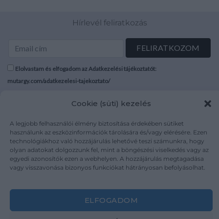
Hírlevél feliratkozás
Elolvastam és elfogadom az Adatkezelési tájékoztatót:
mutargy.com/adatkezelesi-tajekoztato/
Cookie (süti) kezelés
Rólunk
Áraink
Médiaajánlat
ÁSZF
A legjobb felhasználói élmény biztosítása érdekében sütiket
Karrier
Adatvédelem
használunk az eszközinformációk tárolására és/vagy elérésére. Ezen
technológiákhoz való hozzájárulás lehetővé teszi számunkra, hogy
Kapcsolat
Impresszum
olyan adatokat dolgozzunk fel, mint a böngészési viselkedés vagy az
egyedi azonosítók ezen a webhelyen. A hozzájárulás megtagadása
vagy visszavonása bizonyos funkciókat hátrányosan befolyásolhat.
Kövesse a műtárgy.com-ot
ELFOGADOM