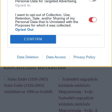
Personal Data for Targeted Advertising.
a Portobello aukciósház kiegészítette az addigi tevékenységét
Opted In
és megszületett a Mike Portobello Aukciósház. 2022-től saját
oldalunkon bonyolítjuk árverésünket. www.aukcio.net
I want to opt-out of Collection, Use,
Retention, Sale, and/or Sharing of my
Personal Data that Is Unrelated with the
GALÉRIA TOVÁBBI MŰTÁRGYAI
Purposes for which it was collected.
Opted Out
CONFIRM
Data Deletion
Data Access
Privacy Policy
KAPCSOLÓDÓ MŰTÁRGYAK