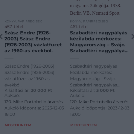
KÖNYV, PAPÍRRÉGISÉG
KÖNYV, PAPÍRRÉGISÉG
457. tétel:
461. tétel:
Szász Endre (1926-
Szabadtéri nagypályás
2003) Szász Endre
kézilabda mérkőzés:
(1926-2003) vázlatfüzet
Magyarország – Svájc.
az 1960-as évekből.
Szabadtéri nagypályás
kézilabda mérkőzés:
Magyarország – Svájc.
Szász Endre (1926-2003)
Szabadtéri nagypályás
A magyarok 2-ik gólja.
Szász Endre (1926-2003)
kézilabda mérkőzés:
1938. Berlin VB.
vázlatfüzet az 1960-as
Magyarország - Svájc.
Nemzeti Sport.
évekből.
Szabadtéri nagypályás
Sajtófotó.
Kikiáltási ár:
20 000
Ft
Kikiáltási ár:
3 000
Ft
kézilabda mérkőzés:
Aukció:
Aukció:
Magyarország - Svájc. A
120. Mike Portobello árverés
120. Mike Portobello árverés
magyarok 2-ik gólja. 1938.
Aukció időpontja: 2023-12-03
Aukció időpontja: 2023-12-03
Berlin VB. Nemzeti Sport.
18:00
18:00
Sajtófotó.
MEGTEKINTEM
MEGTEKINTEM