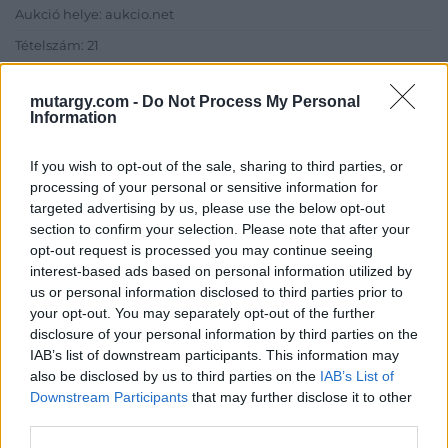
Aukció helye: aukcio.net
Tételszám: 21
mutargy.com -
Do Not Process My Personal
Eladó adatai
Information
Eladó:
Aukcio.net - Mike
Portobello Aukciósház
If you wish to opt-out of the sale, sharing to third parties, or
processing of your personal or sensitive information for
Cím: Vízkeleti Lívia
targeted advertising by us, please use the below opt-out
Mipo Kft
section to confirm your selection. Please note that after your
Budapest
opt-out request is processed you may continue seeing
+36703805044
interest-based ads based on personal information utilized by
1053
us or personal information disclosed to third parties prior to
Telefon: +36703805044
your opt-out. You may separately opt-out of the further
disclosure of your personal information by third parties on the
Weboldal:
http://www.aukcio.net
IAB’s list of downstream participants. This information may
Bemutatkozás: Immár közel 30 éve, hogy a Múzeum körúton
also be disclosed by us to third parties on the
IAB’s List of
elkezdte működését a Mike és Tsa Antikvárium, majd 2010-ben
Downstream Participants
that may further disclose it to other
a Portobello aukciósház kiegészítette az addigi tevékenységét
third parties.
és megszületett a Mike Portobello Aukciósház. 2022-től saját
oldalunkon bonyolítjuk árverésünket. www.aukcio.net