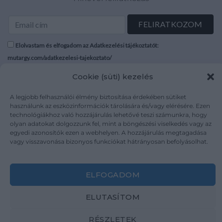
Elolvastam és elfogadom az Adatkezelési tájékoztatót:
mutargy.com/adatkezelesi-tajekoztato/
Cookie (süti) kezelés
Rólunk
Áraink
Médiaajánlat
ÁSZF
A legjobb felhasználói élmény biztosítása érdekében sütiket
használunk az eszközinformációk tárolására és/vagy elérésére. Ezen
Karrier
Adatvédelem
technológiákhoz való hozzájárulás lehetővé teszi számunkra, hogy
Kapcsolat
Impresszum
olyan adatokat dolgozzunk fel, mint a böngészési viselkedés vagy az
egyedi azonosítók ezen a webhelyen. A hozzájárulás megtagadása
vagy visszavonása bizonyos funkciókat hátrányosan befolyásolhat.
Kövesse a műtárgy.com-ot
ELFOGADOM
ELUTASÍTOM
Weboldal és Webshop készítés:
Ferenczi Sándor
RÉSZLETEK