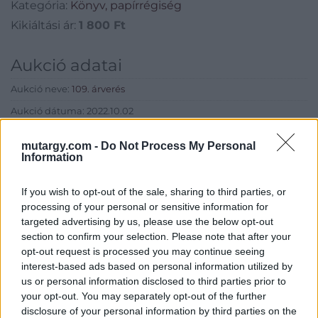
Kategória:
Könyv, papírrégiség
Kikiáltási ár:
1 800
Ft
Aukció adatai
Aukció neve:
109. árverés
Aukció dátuma: 2022.10.02
Aukció ideje: 16:00
mutargy.com -
Do Not Process My Personal
Aukció helye: aukcio.net
Information
Tételszám: 68
If you wish to opt-out of the sale, sharing to third parties, or
processing of your personal or sensitive information for
Eladó adatai
targeted advertising by us, please use the below opt-out
section to confirm your selection. Please note that after your
Eladó:
Aukcio.net - Mike
opt-out request is processed you may continue seeing
Portobello Aukciósház
interest-based ads based on personal information utilized by
us or personal information disclosed to third parties prior to
Cím: Vízkeleti Lívia
your opt-out. You may separately opt-out of the further
Mipo Kft
disclosure of your personal information by third parties on the
Budapest