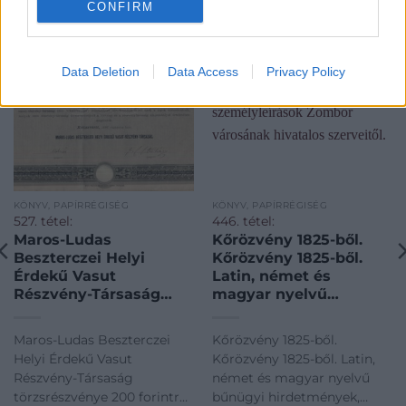
CONFIRM
Data Deletion
Data Access
Privacy Policy
KÖNYV, PAPÍRRÉGISÉG
KÖNYV, PAPÍRRÉGISÉG
527. tétel:
446. tétel:
Maros-Ludas
Kőrözvény 1825-ből.
Beszterczei Helyi
Kőrözvény 1825-ből.
Érdekű Vasut
Latin, német és
Részvény-Társaság
magyar nyelvű
törzsrészvénye 200
bűnügyi hirdetmények,
forintról. 1886. Maros-
személyleírások
Maros-Ludas Beszterczei
Kőrözvény 1825-ből.
Ludas Beszterczei
Zombor városának
Helyi Érdekű Vasut
Kőrözvény 1825-ből. Latin,
Helyi Érdekű Vasut
hivatalos szerveitől.
Részvény-Társaság
német és magyar nyelvű
Részvény-Társaság
törzsrészvénye 200 forintról.
bűnügyi hirdetmények,
törzsrészvénye 200