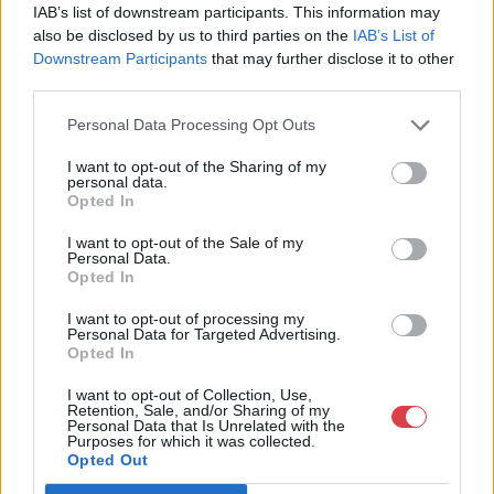
+36703805044
IAB’s list of downstream participants. This information may
1053
also be disclosed by us to third parties on the
IAB’s List of
Downstream Participants
that may further disclose it to other
Telefon: +36703805044
third parties.
Weboldal:
http://www.aukcio.net
Personal Data Processing Opt Outs
Bemutatkozás: Immár közel 30 éve, hogy a Múzeum körúton
elkezdte működését a Mike és Tsa Antikvárium, majd 2010-ben
I want to opt-out of the Sharing of my
a Portobello aukciósház kiegészítette az addigi tevékenységét
personal data.
Opted In
és megszületett a Mike Portobello Aukciósház. 2022-től saját
oldalunkon bonyolítjuk árverésünket. www.aukcio.net
I want to opt-out of the Sale of my
Personal Data.
GALÉRIA TOVÁBBI MŰTÁRGYAI
Opted In
I want to opt-out of processing my
Personal Data for Targeted Advertising.
Opted In
I want to opt-out of Collection, Use,
Retention, Sale, and/or Sharing of my
Personal Data that Is Unrelated with the
Purposes for which it was collected.
Opted Out
KAPCSOLÓDÓ MŰTÁRGYAK