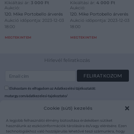
Kikiáltási ár:
3 000
Ft
Kikiáltási ár:
4 000
Ft
1886. Maros-Ludas
személyleírások Zombor
forintról. 1886.
Aukció:
Aukció:
Beszterczei Helyi Érdekű
városának hivatalos
120. Mike Portobello árverés
120. Mike Portobello árverés
Vasut Részvény-Társaság
szerveitől.
Aukció időpontja: 2023-12-03
Aukció időpontja: 2023-12-03
törzsrészvénye 200 forintról.
18:00
18:00
1886.
MEGTEKINTEM
MEGTEKINTEM
Hírlevél feliratkozás
Elolvastam és elfogadom az Adatkezelési tájékoztatót:
mutargy.com/adatkezelesi-tajekoztato/
Cookie (süti) kezelés
Rólunk
Áraink
Médiaajánlat
ÁSZF
A legjobb felhasználói élmény biztosítása érdekében sütiket
Karrier
Adatvédelem
használunk az eszközinformációk tárolására és/vagy elérésére. Ezen
technológiákhoz való hozzájárulás lehetővé teszi számunkra, hogy
Kapcsolat
Impresszum