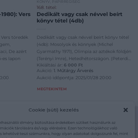
KÖNYV, PAPÍRRÉGISÉG
168. tétel:
1980): Vers
Dedikált vagy csak névvel beírt
könyv tétel (4db)
 Vers töredék
Dedikált vagy csak névvel beírt könyv tétel
ögem,
(4db): Mosolyok és könnyek (Michel
aci, De azért
Gyarmathy 1971), Olimpia az aztékok földjén
m-es lapon
(Terényi Imre), Hetedhétországon. (Peterdi
Kikiáltási ár:
6 000
Ft
Pál), Birkozás (Matura Mihály)
Aukció:
1. Műtárgy Árverés
0:00
Aukció időpontja: 2025/01/28 20:00
MEGTEKINTEM
Cookie (süti) kezelés
elhasználói élmény biztosítása érdekében sütiket használunk az
mációk tárolására és/vagy elérésére. Ezen technológiákhoz való
m/adatkezelesi-tajekoztato/
s lehetővé teszi számunkra, hogy olyan adatokat dolgozzunk fel, mint