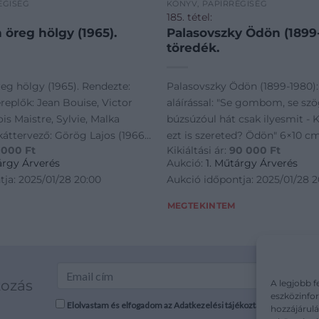
ÉGISÉG
KÖNYV, PAPÍRRÉGISÉG
185. tétel:
 öreg hölgy (1965).
Palasovszky Ödön (1899-
töredék.
eg hölgy (1965). Rendezte:
Palasovszky Ödön (1899-1980):
ereplők: Jean Bouise, Victor
aláírással: "Se gombom, se sz
is Maistre, Sylvie, Malka
búzsúzóul hát csak ilyesmit - K
áttervező: Görög Lajos (1966).
ezt is szereted? Ödön" 6×10 c
 000
Ft
Kikiáltási ár:
90 000
Ft
avara, 57×40 cm
árgy Árverés
Aukció:
1. Műtárgy Árverés
ja: 2025/01/28 20:00
Aukció időpontja: 2025/01/28 2
MEGTEKINTEM
kozás
A legjobb f
eszközinfor
Elolvastam és elfogadom az Adatkezelési tájékoztatót: mutargy.co
hozzájárulá