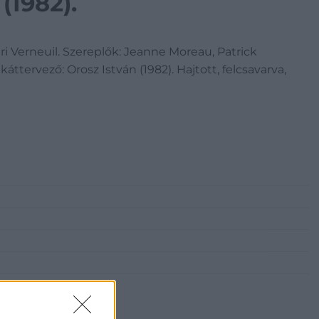
 (1982).
nri Verneuil. Szereplők: Jeanne Moreau, Patrick
ttervező: Orosz István (1982). Hajtott, felcsavarva,