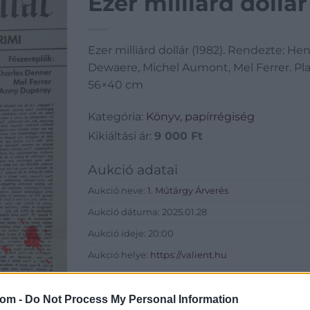
Ezer milliárd dollár
Ezer milliárd dollár (1982). Rendezte: He
Dewaere, Michel Aumont, Mel Ferrer. Plaká
56×40 cm
Kategória:
Könyv, papírrégiség
Kikiáltási ár:
9 000
Ft
Aukció adatai
Aukció neve:
1. Műtárgy Árverés
Aukció dátuma: 2025.01.28
Aukció ideje: 20:00
Aukció helye:
https://valient.hu
Tételszám: 150
com -
Do Not Process My Personal Information