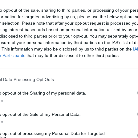
Eladó adatai
to opt-out of the sale, sharing to third parties, or processing of your per
Eladó:
Képí
formation for targeted advertising by us, please use the below opt-out s
Cím: Ozoli
r selection. Please note that after your opt-out request is processed y
Ozoli Dánie
eing interest-based ads based on personal information utilized by us or
Budapest
disclosed to third parties prior to your opt-out. You may separately opt-
Képíró u.5.
losure of your personal information by third parties on the IAB’s list of
Fsz./2.
. This information may also be disclosed by us to third parties on the
IA
1053
Participants
that may further disclose it to other third parties.
Telefon: 0
Weboldal:
l Data Processing Opt Outs
Bemutatkozás: Belváros szívében kortárs képzőmű
o opt-out of the Sharing of my personal data.
művészi tárgyakkal várjuk szeretettel.
In
GALÉRIA TOVÁBBI MŰTÁRGYAI
o opt-out of the Sale of my Personal Data.
In
to opt-out of processing my Personal Data for Targeted
ing.