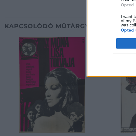
Opted 
I want t
of my P
was col
KAPCSOLÓDÓ MŰTÁRGYAK
Opted 