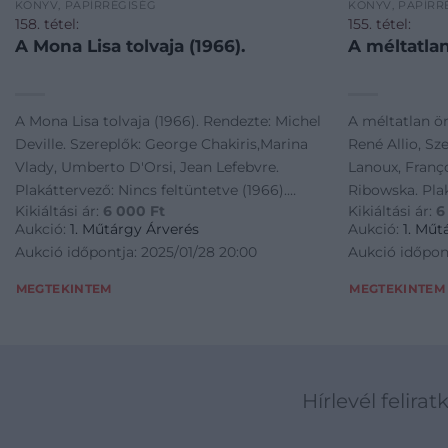
KÖNYV, PAPÍRRÉGISÉG
KÖNYV, PAPÍRR
158. tétel:
155. tétel:
A Mona Lisa tolvaja (1966).
A méltatlan
A Mona Lisa tolvaja (1966). Rendezte: Michel
A méltatlan ör
Deville. Szereplők: George Chakiris,Marina
René Allio, Sz
Vlady, Umberto D'Orsi, Jean Lefebvre.
Lanoux, Franço
Plakáttervező: Nincs feltüntetve (1966).
Ribowska. Plak
Kikiáltási ár:
6 000
Ft
Kikiáltási ár:
6
Hajtott, felcsavarva, 57,5×39,5 cm
Hajtott, felcs
Aukció:
1. Műtárgy Árverés
Aukció:
1. Műt
Aukció időpontja: 2025/01/28 20:00
Aukció időpont
MEGTEKINTEM
MEGTEKINTEM
Hírlevél felirat