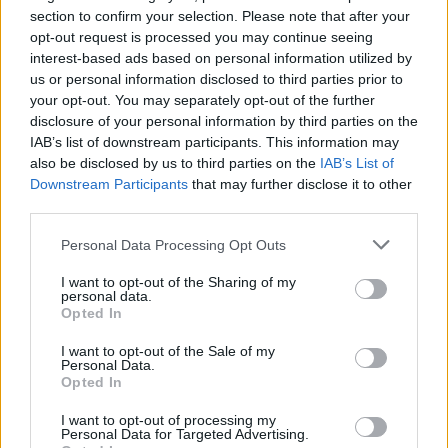
section to confirm your selection. Please note that after your
Aukció helye:
https://aukcio.net
opt-out request is processed you may continue seeing
interest-based ads based on personal information utilized by
Tételszám: 107
us or personal information disclosed to third parties prior to
your opt-out. You may separately opt-out of the further
Eladó adatai
disclosure of your personal information by third parties on the
IAB’s list of downstream participants. This information may
Eladó:
Aukcio.net - Mike
also be disclosed by us to third parties on the
IAB’s List of
Portobello Aukciósház
Downstream Participants
that may further disclose it to other
third parties.
Cím: Vízkeleti Lívia
Mipo Kft
Personal Data Processing Opt Outs
Budapest
+36703805044
I want to opt-out of the Sharing of my
1053
personal data.
Opted In
Telefon: +36703805044
I want to opt-out of the Sale of my
Weboldal:
http://www.aukcio.net
Personal Data.
Opted In
Bemutatkozás: Immár közel 30 éve, hogy a Múzeum körúton
elkezdte működését a Mike és Tsa Antikvárium, majd 2010-ben
I want to opt-out of processing my
a Portobello aukciósház kiegészítette az addigi tevékenységét
Personal Data for Targeted Advertising.
és megszületett a Mike Portobello Aukciósház. 2022-től saját