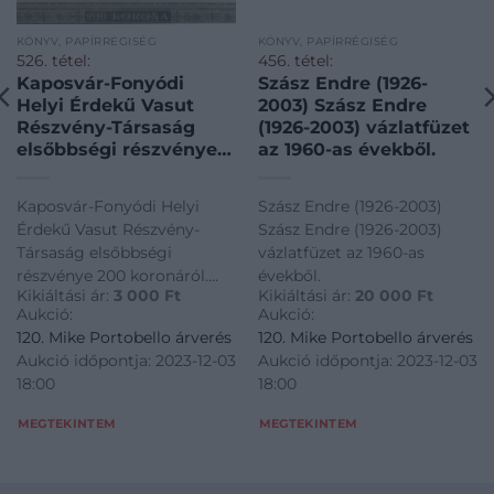
KÖNYV, PAPÍRRÉGISÉG
KÖNYV, PAPÍRRÉGISÉG
526. tétel:
456. tétel:
Kaposvár-Fonyódi
Szász Endre (1926-
Helyi Érdekű Vasut
2003) Szász Endre
Részvény-Társaság
(1926-2003) vázlatfüzet
elsőbbségi részvénye
az 1960-as évekből.
200 koronáról. 1896.
Kaposvár-Fonyódi
Kaposvár-Fonyódi Helyi
Szász Endre (1926-2003)
Helyi Érdekű Vasut
Érdekű Vasut Részvény-
Szász Endre (1926-2003)
Részvény-Társaság
Társaság elsőbbségi
vázlatfüzet az 1960-as
elsőbbségi részvénye
részvénye 200 koronáról.
évekből.
200 koronáról. 1896.
Kikiáltási ár:
3 000
Ft
Kikiáltási ár:
20 000
Ft
1896. Kaposvár-Fonyódi
Aukció:
Aukció:
Helyi Érdekű Vasut
120. Mike Portobello árverés
120. Mike Portobello árverés
Részvény-Társaság
Aukció időpontja: 2023-12-03
Aukció időpontja: 2023-12-03
elsőbbségi részvénye 200
18:00
18:00
koronáról. 1896.
MEGTEKINTEM
MEGTEKINTEM