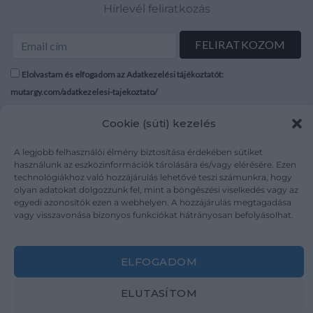
Hírlevél feliratkozás
Elolvastam és elfogadom az Adatkezelési tájékoztatót:
mutargy.com/adatkezelesi-tajekoztato/
Cookie (süti) kezelés
Rólunk
Áraink
Médiaajánlat
ÁSZF
A legjobb felhasználói élmény biztosítása érdekében sütiket
Karrier
Adatvédelem
használunk az eszközinformációk tárolására és/vagy elérésére. Ezen
technológiákhoz való hozzájárulás lehetővé teszi számunkra, hogy
Kapcsolat
Impresszum
olyan adatokat dolgozzunk fel, mint a böngészési viselkedés vagy az
egyedi azonosítók ezen a webhelyen. A hozzájárulás megtagadása
vagy visszavonása bizonyos funkciókat hátrányosan befolyásolhat.
Kövesse a műtárgy.com-ot
ELFOGADOM
ELUTASÍTOM
Weboldal és Webshop készítés:
Ferenczi Sándor