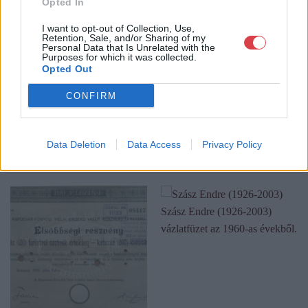
Opted In
oldalunkon bonyolítjuk árverésünket. www.aukcio.net
I want to opt-out of Collection, Use,
Retention, Sale, and/or Sharing of my
GALÉRIA TOVÁBBI MŰTÁRGYAI
Personal Data that Is Unrelated with the
Purposes for which it was collected.
Opted Out
CONFIRM
Data Deletion
Data Access
Privacy Policy
KAPCSOLÓDÓ MŰTÁRGYAK