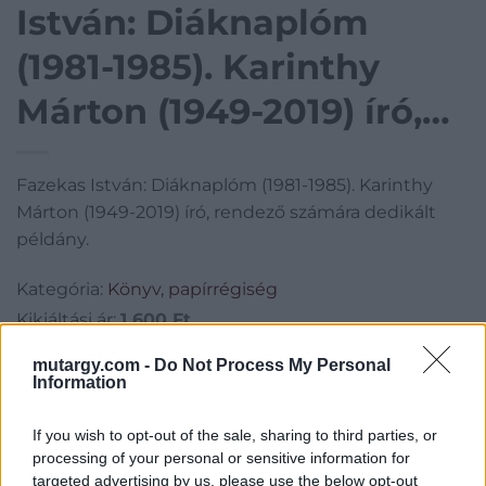
István: Diáknaplóm
(1981-1985). Karinthy
Márton (1949-2019) író,
rendező számára
Fazekas István: Diáknaplóm (1981-1985). Karinthy
dedikált példány.
Márton (1949-2019) író, rendező számára dedikált
példány.
Kategória:
Könyv, papírrégiség
Kikiáltási ár:
1 600
Ft
mutargy.com -
Do Not Process My Personal
Aukció adatai
Information
Aukció neve:
115. Mike Portobello aukció
If you wish to opt-out of the sale, sharing to third parties, or
Aukció dátuma: 2023.05.14
processing of your personal or sensitive information for
targeted advertising by us, please use the below opt-out
Aukció ideje: 18:00