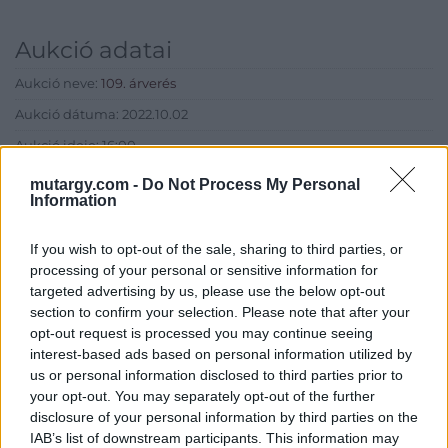
Aukció adatai
Aukció neve:
109. árverés
Aukció dátuma: 2022.10.02
Aukció ideje: 16:00
Aukció helye: aukcio.net
mutargy.com -
Do Not Process My Personal
Information
Tételszám: 91
If you wish to opt-out of the sale, sharing to third parties, or
Eladó adatai
processing of your personal or sensitive information for
targeted advertising by us, please use the below opt-out
Eladó:
Aukcio.net - Mike
section to confirm your selection. Please note that after your
Portobello Aukciósház
opt-out request is processed you may continue seeing
interest-based ads based on personal information utilized by
Cím: Vízkeleti Lívia
us or personal information disclosed to third parties prior to
Mipo Kft
your opt-out. You may separately opt-out of the further
Budapest
+36703805044
disclosure of your personal information by third parties on the
1053
IAB’s list of downstream participants. This information may