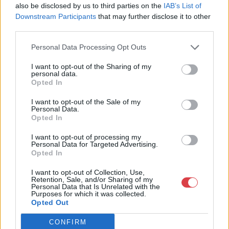
also be disclosed by us to third parties on the
IAB’s List of
Telefon: +36703805044
Downstream Participants
that may further disclose it to other
Weboldal:
http://www.aukcio.net
third parties.
Bemutatkozás: Immár közel 30 éve, hogy a Múzeum körúton
Personal Data Processing Opt Outs
elkezdte működését a Mike és Tsa Antikvárium, majd 2010-ben
a Portobello aukciósház kiegészítette az addigi tevékenységét
I want to opt-out of the Sharing of my
és megszületett a Mike Portobello Aukciósház. 2022-től saját
personal data.
Opted In
oldalunkon bonyolítjuk árverésünket. www.aukcio.net
I want to opt-out of the Sale of my
GALÉRIA TOVÁBBI MŰTÁRGYAI
Personal Data.
Opted In
I want to opt-out of processing my
Personal Data for Targeted Advertising.
Opted In
I want to opt-out of Collection, Use,
Retention, Sale, and/or Sharing of my
Personal Data that Is Unrelated with the
Purposes for which it was collected.
KAPCSOLÓDÓ MŰTÁRGYAK
Opted Out
CONFIRM