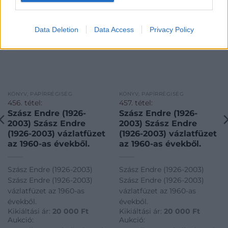
Data Deletion
Data Access
Privacy Policy
KÖNYV, PAPÍRRÉGISÉG
KÖNYV, PAPÍRRÉGISÉG
456. tétel:
457. tétel:
Szász Endre (1926-
Szász Endre (1926-
2003) Szász Endre
2003) Szász Endre
(1926-2003) vázlatfüzet
(1926-2003) vázlatfüzet
az 1960-as évekből.
az 1960-as évekből.
Szász Endre (1926-2003)
Szász Endre (1926-2003)
Szász Endre (1926-2003)
Szász Endre (1926-2003)
vázlatfüzet az 1960-as
vázlatfüzet az 1960-as
évekből.
évekből.
Kikiáltási ár:
20 000
Ft
Kikiáltási ár:
20 000
Ft
Aukció:
Aukció: