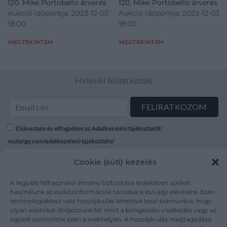
120. Mike Portobello árverés
120. Mike Portobello árverés
Aukció időpontja: 2023-12-03
Aukció időpontja: 2023-12-03
18:00
18:00
MEGTEKINTEM
MEGTEKINTEM
Hírlevél feliratkozás
Elolvastam és elfogadom az Adatkezelési tájékoztatót:
mutargy.com/adatkezelesi-tajekoztato/
Cookie (süti) kezelés
Rólunk
Áraink
Médiaajánlat
ÁSZF
A legjobb felhasználói élmény biztosítása érdekében sütiket
Karrier
Adatvédelem
használunk az eszközinformációk tárolására és/vagy elérésére. Ezen
technológiákhoz való hozzájárulás lehetővé teszi számunkra, hogy
Kapcsolat
Impresszum
olyan adatokat dolgozzunk fel, mint a böngészési viselkedés vagy az
egyedi azonosítók ezen a webhelyen. A hozzájárulás megtagadása