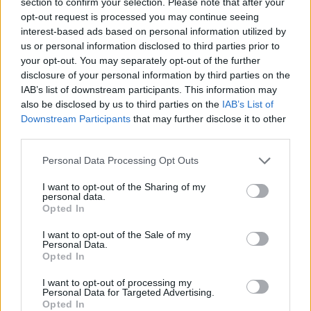
section to confirm your selection. Please note that after your
Aukció helye:
https://aukcio.net
opt-out request is processed you may continue seeing
Tételszám: 138
interest-based ads based on personal information utilized by
us or personal information disclosed to third parties prior to
your opt-out. You may separately opt-out of the further
Eladó adatai
disclosure of your personal information by third parties on the
IAB’s list of downstream participants. This information may
Eladó:
Aukcio.net - Mike
also be disclosed by us to third parties on the
IAB’s List of
Portobello Aukciósház
Downstream Participants
that may further disclose it to other
Cím: Vízkeleti Lívia
third parties.
Mipo Kft
Budapest
Personal Data Processing Opt Outs
+36703805044
1053
I want to opt-out of the Sharing of my
personal data.
Telefon: +36703805044
Opted In
Weboldal:
http://www.aukcio.net
I want to opt-out of the Sale of my
Personal Data.
Bemutatkozás: Immár közel 30 éve, hogy a Múzeum körúton
Opted In
elkezdte működését a Mike és Tsa Antikvárium, majd 2010-ben
a Portobello aukciósház kiegészítette az addigi tevékenységét
I want to opt-out of processing my
és megszületett a Mike Portobello Aukciósház. 2022-től saját
Personal Data for Targeted Advertising.
oldalunkon bonyolítjuk árverésünket. www.aukcio.net
Opted In