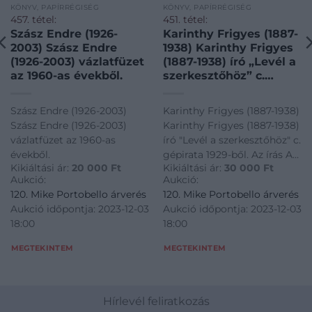
KÖNYV, PAPÍRRÉGISÉG
KÖNYV, PAPÍRRÉGISÉG
457. tétel:
451. tétel:
Szász Endre (1926-
Karinthy Frigyes (1887-
2003) Szász Endre
1938) Karinthy Frigyes
(1926-2003) vázlatfüzet
(1887-1938) író „Levél a
az 1960-as évekből.
szerkesztőhöz” c.
gépirata 1929-ből. Az
írás A Toll 1929. I.
Szász Endre (1926-2003)
Karinthy Frigyes (1887-1938)
évfolyam 1. számához
Szász Endre (1926-2003)
Karinthy Frigyes (1887-1938)
készült.
vázlatfüzet az 1960-as
író "Levél a szerkesztőhöz" c.
évekből.
gépirata 1929-ből. Az írás A
Kikiáltási ár:
20 000
Ft
Kikiáltási ár:
30 000
Ft
Toll 1929. I. évfolyam 1.
Aukció:
Aukció:
számához készült.
120. Mike Portobello árverés
120. Mike Portobello árverés
Aukció időpontja: 2023-12-03
Aukció időpontja: 2023-12-03
18:00
18:00
MEGTEKINTEM
MEGTEKINTEM
Hírlevél feliratkozás