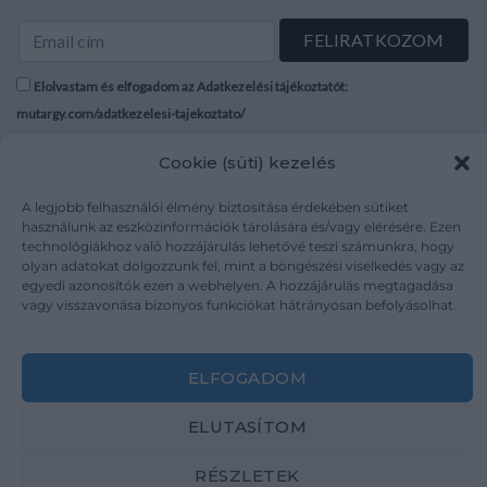
Elolvastam és elfogadom az Adatkezelési tájékoztatót:
mutargy.com/adatkezelesi-tajekoztato/
Cookie (süti) kezelés
Rólunk
Áraink
Médiaajánlat
ÁSZF
A legjobb felhasználói élmény biztosítása érdekében sütiket
Karrier
Adatvédelem
használunk az eszközinformációk tárolására és/vagy elérésére. Ezen
technológiákhoz való hozzájárulás lehetővé teszi számunkra, hogy
Kapcsolat
Impresszum
olyan adatokat dolgozzunk fel, mint a böngészési viselkedés vagy az
egyedi azonosítók ezen a webhelyen. A hozzájárulás megtagadása
vagy visszavonása bizonyos funkciókat hátrányosan befolyásolhat.
Kövesse a műtárgy.com-ot
ELFOGADOM
ELUTASÍTOM
Weboldal és Webshop készítés:
Ferenczi Sándor
RÉSZLETEK
Copyright 2026 ©
Mutargy.com