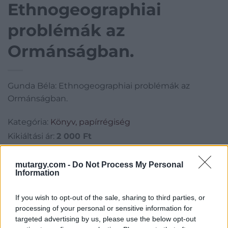
Ethnogeographiai
problémák az
Ormánságban.
Gunda Béla: Ethnogeographiai problémák az
Ormánságban.
Kategória:
Könyv, papírrégiség
Kikiáltási ár:
2 000
Ft
Aukció adatai
mutargy.com -
Do Not Process My Personal
Information
Aukció neve:
115. Mike Portobello aukció
If you wish to opt-out of the sale, sharing to third parties, or
Aukció dátuma: 2023.05.14
processing of your personal or sensitive information for
Aukció ideje: 18:00
targeted advertising by us, please use the below opt-out