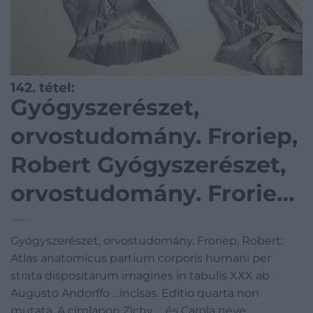
142. tétel:
Gyógyszerészet,
orvostudomány. Froriep,
Robert Gyógyszerészet,
orvostudomány. Froriep,
Robert: Atlas
Gyógyszerészet, orvostudomány. Froriep, Robert:
anatomicus partium
Atlas anatomicus partium corporis humani per
corporis humani per
strata dispositarum imagines in tabulis XXX ab
Augusto Andorffo …incisas. Editio quarta non
strata dispositarum
mutata. A címlapon Zichy … és Carola neve