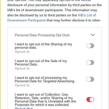
Cím: Vízkeleti Lívia
disclosure of your personal information by third parties on the
Mipo Kft
IAB’s list of downstream participants. This information may
Budapest
also be disclosed by us to third parties on the
IAB’s List of
+36703805044
Downstream Participants
that may further disclose it to other
1053
third parties.
Telefon: +36703805044
Personal Data Processing Opt Outs
Weboldal:
http://www.aukcio.net
I want to opt-out of the Sharing of my
Bemutatkozás: Immár közel 30 éve, hogy a Múzeum körúton
personal data.
elkezdte működését a Mike és Tsa Antikvárium, majd 2010-ben
Opted In
a Portobello aukciósház kiegészítette az addigi tevékenységét
és megszületett a Mike Portobello Aukciósház. 2022-től saját
I want to opt-out of the Sale of my
oldalunkon bonyolítjuk árverésünket. www.aukcio.net
Personal Data.
Opted In
GALÉRIA TOVÁBBI MŰTÁRGYAI
I want to opt-out of processing my
Personal Data for Targeted Advertising.
Opted In
I want to opt-out of Collection, Use,
Retention, Sale, and/or Sharing of my
Personal Data that Is Unrelated with the
Purposes for which it was collected.
Opted Out