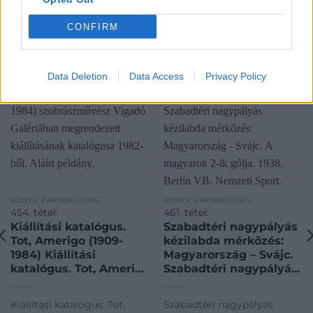
KAPCSOLÓDÓ MŰTÁRGYAK
CONFIRM
Data Deletion
Data Access
Privacy Policy
KÖNYV, PAPÍRRÉGISÉG
KÖNYV, PAPÍRRÉGISÉG
454. tétel:
461. tétel:
Kiállítási katalógus.
Szabadtéri nagypályás
Tot, Amerigo (1909-
kézilabda mérkőzés:
1984) Kiállítási
Magyarország – Svájc.
katalógus. Tot, Amerigo
Szabadtéri nagypályás
(1909-1984)
kézilabda mérkőzés:
szobrászművész
Magyarország – Svájc.
Kiállítási katalógus. Tot,
Szabadtéri nagypályás
Vigadó Galériában
A magyarok 2-ik gólja.