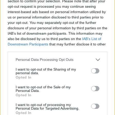
section to confirm your selection. Please note that after your
Aukció helye: aukcio.net
opt-out request is processed you may continue seeing
Tételszám: 143
interest-based ads based on personal information utilized by
us or personal information disclosed to third parties prior to
your opt-out. You may separately opt-out of the further
Eladó adatai
disclosure of your personal information by third parties on the
IAB’s list of downstream participants. This information may
Eladó:
Aukcio.net - Mike
also be disclosed by us to third parties on the
IAB’s List of
Portobello Aukciósház
Downstream Participants
that may further disclose it to other
Cím: Vízkeleti Lívia
third parties.
Mipo Kft
Budapest
Personal Data Processing Opt Outs
+36703805044
1053
I want to opt-out of the Sharing of my
personal data.
Telefon: +36703805044
Opted In
Weboldal:
http://www.aukcio.net
I want to opt-out of the Sale of my
Personal Data.
Bemutatkozás: Immár közel 30 éve, hogy a Múzeum körúton
Opted In
elkezdte működését a Mike és Tsa Antikvárium, majd 2010-ben
a Portobello aukciósház kiegészítette az addigi tevékenységét
I want to opt-out of processing my
és megszületett a Mike Portobello Aukciósház. 2022-től saját
Personal Data for Targeted Advertising.
oldalunkon bonyolítjuk árverésünket. www.aukcio.net
Opted In