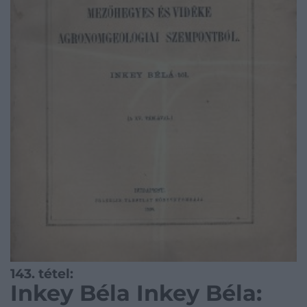
143. tétel:
Inkey Béla Inkey Béla: