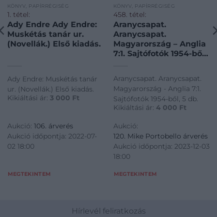
KÖNYV, PAPÍRRÉGISÉG
KÖNYV, PAPÍRRÉGISÉG
1. tétel:
458. tétel:
Ady Endre Ady Endre:
Aranycsapat.
Muskétás tanár ur.
Aranycsapat.
(Novellák.) Első kiadás.
Magyarország – Anglia
7:1. Sajtófotók 1954-ből,
5 db.
Aranycsapat. Aranycsapat.
Ady Endre: Muskétás tanár
Magyarország - Anglia 7:1.
ur. (Novellák.) Első kiadás.
Kikiáltási ár:
3 000
Ft
Sajtófotók 1954-ből, 5 db.
Kikiáltási ár:
4 000
Ft
Aukció:
106. árverés
Aukció:
Aukció időpontja: 2022-07-
120. Mike Portobello árverés
02 18:00
Aukció időpontja: 2023-12-03
18:00
MEGTEKINTEM
MEGTEKINTEM
Hírlevél feliratkozás