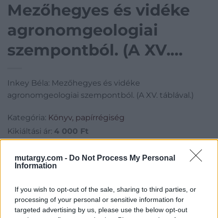
Mezőhegyes és vidéke
agronomgeologiai
szempontból. (A XV.
táblával.)
Inkey Béla: Mezőhegyes és vidéke
agronomgeologiai szempontból. (A XV. táblával.)
Kategória:
Könyv, papírrégiség
Kikiáltási ár:
4 000
Ft
Aukció adatai
mutargy.com -
Do Not Process My Personal
Information
Aukció neve:
109. árverés
If you wish to opt-out of the sale, sharing to third parties, or
Aukció dátuma: 2022.10.02
processing of your personal or sensitive information for
Aukció ideje: 16:00
targeted advertising by us, please use the below opt-out