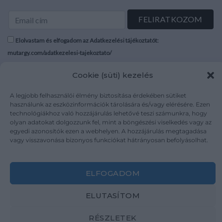
Elolvastam és elfogadom az Adatkezelési tájékoztatót:
mutargy.com/adatkezelesi-tajekoztato/
Cookie (süti) kezelés
Rólunk
Áraink
Médiaajánlat
ÁSZF
A legjobb felhasználói élmény biztosítása érdekében sütiket
Karrier
Adatvédelem
használunk az eszközinformációk tárolására és/vagy elérésére. Ezen
technológiákhoz való hozzájárulás lehetővé teszi számunkra, hogy
Kapcsolat
Impresszum
olyan adatokat dolgozzunk fel, mint a böngészési viselkedés vagy az
egyedi azonosítók ezen a webhelyen. A hozzájárulás megtagadása
vagy visszavonása bizonyos funkciókat hátrányosan befolyásolhat.
Kövesse a műtárgy.com-ot
ELFOGADOM
ELUTASÍTOM
Weboldal és Webshop készítés:
Ferenczi Sándor
RÉSZLETEK