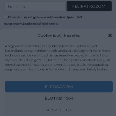
Elolvastam és elfogadom az Adatkezelési tájékoztatót:
mutargy.com/adatkezelesi-tajekoztato/
Cookie (süti) kezelés
Rólunk
Áraink
Médiaajánlat
ÁSZF
A legjobb felhasználói élmény biztosítása érdekében sütiket
Karrier
Adatvédelem
használunk az eszközinformációk tárolására és/vagy elérésére. Ezen
technológiákhoz való hozzájárulás lehetővé teszi számunkra, hogy
Kapcsolat
Impresszum
olyan adatokat dolgozzunk fel, mint a böngészési viselkedés vagy az
egyedi azonosítók ezen a webhelyen. A hozzájárulás megtagadása
vagy visszavonása bizonyos funkciókat hátrányosan befolyásolhat.
Kövesse a műtárgy.com-ot
ELFOGADOM
ELUTASÍTOM
Weboldal és Webshop készítés:
Ferenczi Sándor
RÉSZLETEK
Copyright 2026 ©
Mutargy.com