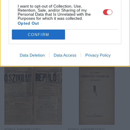
GALÉRIA TOVÁBBI MŰTÁRGYAI
I want to opt-out of Collection, Use,
Retention, Sale, and/or Sharing of my
Personal Data that Is Unrelated with the
Purposes for which it was collected.
Opted Out
CONFIRM
Data Deletion
Data Access
Privacy Policy
KAPCSOLÓDÓ MŰTÁRGYAK
KÖNYV, PAPÍRRÉGISÉG
KÖNYV, PAPÍRRÉGISÉG