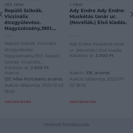
455. tétel:
1. tétel:
Repülő Szikrák.
Ady Endre Ady Endre:
Viczinális
Muskétás tanár ur.
élczgyülevész.
(Novellák.) Első kiadás.
Nagyszécsény,1901.
Repülő Szikrák.
Viczinális
Repülő Szikrák. Viczinális
Ady Endre: Muskétás tanár
élczgyülevész.
élczgyülevész.
ur. (Novellák.) Első kiadás.
Nagyszécsény,1901.
Kikiáltási ár:
3 000
Ft
Nagyszécsény,1901. Repülő
Kézirat gyanánt jó
Szikrák. Viczinális
ismerősök és rossz
Kikiáltási ár:
2 000
Ft
élczgyülevész.
barátok számára. 2 db.
Aukció:
Aukció:
106. árverés
Nagyszécsény,1901. Kézirat
120. Mike Portobello árverés
Aukció időpontja: 2022-07-
gyanánt jó ismerősök és
Aukció időpontja: 2023-12-03
02 18:00
rossz barátok számára. 2 db.
18:00
MEGTEKINTEM
MEGTEKINTEM
Hírlevél feliratkozás