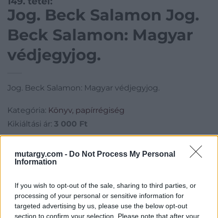
149. tétel:
Jog. Beck Salamon Jog.
Beck Salamon: Magyar
védjegyjog.
Jog. Beck Salamon: Magyar védjegyjog.
Kategória:
Könyv, papírrégiség
Kikiáltási ár:
3 000
Ft
Aukció adatai
mutargy.com -
Do Not Process My Personal
Information
Aukció neve:
109. árverés
Aukció dátuma: 2022.10.02
If you wish to opt-out of the sale, sharing to third parties, or
processing of your personal or sensitive information for
Aukció ideje: 16:00
targeted advertising by us, please use the below opt-out
Aukció helye: aukcio.net
section to confirm your selection. Please note that after your