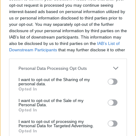
opt-out request is processed you may continue seeing
Tételszám: 149
interest-based ads based on personal information utilized by
us or personal information disclosed to third parties prior to
Eladó adatai
your opt-out. You may separately opt-out of the further
disclosure of your personal information by third parties on the
Eladó:
Aukcio.net - Mike
IAB’s list of downstream participants. This information may
Portobello Aukciósház
also be disclosed by us to third parties on the
IAB’s List of
Downstream Participants
that may further disclose it to other
Cím: Vízkeleti Lívia
third parties.
Mipo Kft
Budapest
Personal Data Processing Opt Outs
+36703805044
1053
I want to opt-out of the Sharing of my
personal data.
Telefon: +36703805044
Opted In
Weboldal:
http://www.aukcio.net
I want to opt-out of the Sale of my
Bemutatkozás: Immár közel 30 éve, hogy a Múzeum körúton
Personal Data.
elkezdte működését a Mike és Tsa Antikvárium, majd 2010-ben
Opted In
a Portobello aukciósház kiegészítette az addigi tevékenységét
I want to opt-out of processing my
és megszületett a Mike Portobello Aukciósház. 2022-től saját
Personal Data for Targeted Advertising.
oldalunkon bonyolítjuk árverésünket. www.aukcio.net
Opted In