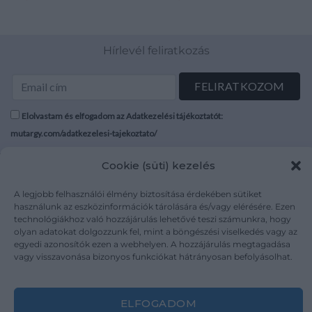
Hírlevél feliratkozás
Elolvastam és elfogadom az Adatkezelési tájékoztatót:
mutargy.com/adatkezelesi-tajekoztato/
Cookie (süti) kezelés
Rólunk
Áraink
Médiaajánlat
ÁSZF
A legjobb felhasználói élmény biztosítása érdekében sütiket
Karrier
Adatvédelem
használunk az eszközinformációk tárolására és/vagy elérésére. Ezen
technológiákhoz való hozzájárulás lehetővé teszi számunkra, hogy
Kapcsolat
Impresszum
olyan adatokat dolgozzunk fel, mint a böngészési viselkedés vagy az
egyedi azonosítók ezen a webhelyen. A hozzájárulás megtagadása
vagy visszavonása bizonyos funkciókat hátrányosan befolyásolhat.
Kövesse a műtárgy.com-ot
ELFOGADOM