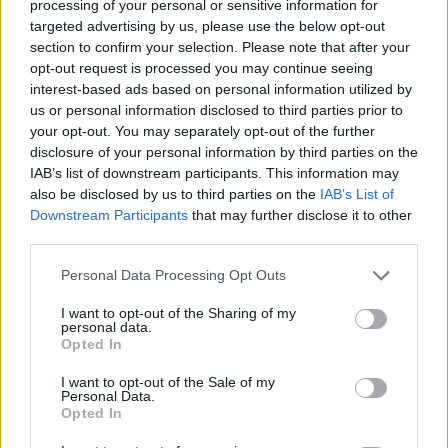
processing of your personal or sensitive information for
targeted advertising by us, please use the below opt-out
Aukció dátuma: 2022.10.02
section to confirm your selection. Please note that after your
Aukció ideje: 16:00
opt-out request is processed you may continue seeing
interest-based ads based on personal information utilized by
Aukció helye: aukcio.net
us or personal information disclosed to third parties prior to
Tételszám: 153
your opt-out. You may separately opt-out of the further
disclosure of your personal information by third parties on the
IAB’s list of downstream participants. This information may
Eladó adatai
also be disclosed by us to third parties on the
IAB’s List of
Downstream Participants
that may further disclose it to other
Eladó:
Aukcio.net - Mike
third parties.
Portobello Aukciósház
Cím: Vízkeleti Lívia
Personal Data Processing Opt Outs
Mipo Kft
Budapest
I want to opt-out of the Sharing of my
personal data.
+36703805044
Opted In
1053
Telefon: +36703805044
I want to opt-out of the Sale of my
Personal Data.
Weboldal:
http://www.aukcio.net
Opted In
Bemutatkozás: Immár közel 30 éve, hogy a Múzeum körúton