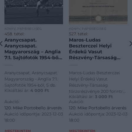
KÖNYV, PAPÍRRÉGISÉG
KÖNYV, PAPÍRRÉGISÉG
458. tétel:
527. tétel:
Aranycsapat.
Maros-Ludas
Aranycsapat.
Beszterczei Helyi
Magyarország – Anglia
Érdekű Vasut
7:1. Sajtófotók 1954-ből,
Részvény-Társaság
5 db.
törzsrészvénye 200
forintról. 1886. Maros-
Aranycsapat. Aranycsapat.
Maros-Ludas Beszterczei
Ludas Beszterczei
Magyarország - Anglia 7:1.
Helyi Érdekű Vasut
Helyi Érdekű Vasut
Sajtófotók 1954-ből, 5 db.
Részvény-Társaság
Részvény-Társaság
Kikiáltási ár:
4 000
Ft
törzsrészvénye 200 forintról.
törzsrészvénye 200
Kikiáltási ár:
3 000
Ft
1886. Maros-Ludas
forintról. 1886.
Aukció:
Aukció:
Beszterczei Helyi Érdekű
120. Mike Portobello árverés
120. Mike Portobello árverés
Vasut Részvény-Társaság
Aukció időpontja: 2023-12-03
Aukció időpontja: 2023-12-03
törzsrészvénye 200 forintról.
18:00
18:00
1886.
MEGTEKINTEM
MEGTEKINTEM