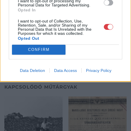
I want to opt-out of processing my
elkezdte működését a Mike és Tsa Antikvárium, majd 2010-ben
Personal Data for Targeted Advertising.
Opted In
a Portobello aukciósház kiegészítette az addigi tevékenységét
és megszületett a Mike Portobello Aukciósház. 2022-től saját
I want to opt-out of Collection, Use,
oldalunkon bonyolítjuk árverésünket. www.aukcio.net
Retention, Sale, and/or Sharing of my
Personal Data that Is Unrelated with the
Purposes for which it was collected.
GALÉRIA TOVÁBBI MŰTÁRGYAI
Opted Out
CONFIRM
Data Deletion
Data Access
Privacy Policy
KAPCSOLÓDÓ MŰTÁRGYAK