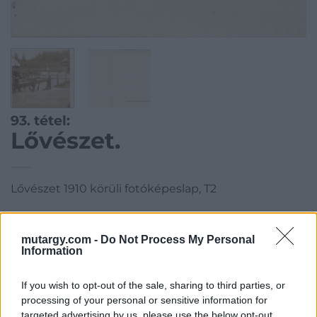
93. tétel:
Lővészet.
Lővészet 1910 körüli fotóképeslap, T2
Kategória:
Könyv, papírrégiség
mutargy.com -
Do Not Process My Personal
Kikiáltási ár:
2 000
Ft
Information
Aukció adatai
If you wish to opt-out of the sale, sharing to third parties, or
processing of your personal or sensitive information for
Aukció neve:
1. Műtárgy Árverés
targeted advertising by us, please use the below opt-out