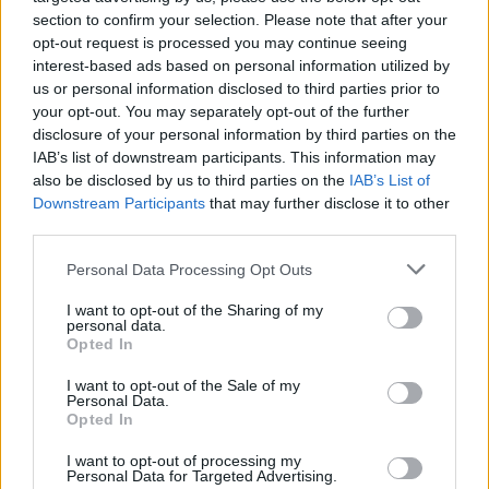
Aukció dátuma: 2025.01.28
section to confirm your selection. Please note that after your
opt-out request is processed you may continue seeing
Aukció ideje: 20:00
interest-based ads based on personal information utilized by
Aukció helye:
https://valient.hu
us or personal information disclosed to third parties prior to
your opt-out. You may separately opt-out of the further
Tételszám: 93
disclosure of your personal information by third parties on the
IAB’s list of downstream participants. This information may
Eladó adatai
also be disclosed by us to third parties on the
IAB’s List of
Downstream Participants
that may further disclose it to other
Eladó:
Képíró Galéria
third parties.
Cím: Ozoli Dániel
Personal Data Processing Opt Outs
Ozoli Dániel E.V.
Budapest
I want to opt-out of the Sharing of my
Képíró u.5.
personal data.
Fsz./2.
Opted In
1053
I want to opt-out of the Sale of my
Telefon: 06209447595
Personal Data.
Opted In
Weboldal:
http://www.passagegaleria.hu
I want to opt-out of processing my
Personal Data for Targeted Advertising.
Bemutatkozás: Belváros szívében kortárs képzőművészeti,