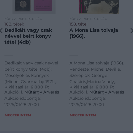
KÖNYV, PAPÍRRÉGISÉG
KÖNYV, PAPÍRRÉGISÉG
168. tétel:
158. tétel:
Dedikált vagy csak
A Mona Lisa tolvaja
névvel beírt könyv
(1966).
tétel (4db)
Dedikált vagy csak névvel
A Mona Lisa tolvaja (1966).
beírt könyv tétel (4db):
Rendezte: Michel Deville.
Mosolyok és könnyek
Szereplők: George
(Michel Gyarmathy 1971),
Chakiris,Marina Vlady,
Kikiáltási ár:
6 000
Ft
Kikiáltási ár:
6 000
Ft
Olimpia az aztékok földjén
Umberto D'Orsi, Jean
Aukció:
1. Műtárgy Árverés
Aukció:
1. Műtárgy Árverés
(Terényi Imre),
Lefebvre. Plakáttervező:
Aukció időpontja:
Aukció időpontja:
Hetedhétországon. (Peterdi
Nincs feltüntetve (1966).
2025/01/28 20:00
2025/01/28 20:00
Pál), Birkozás (Matura
Hajtott, felcsavarva,
Mihály)
57,5×39,5 cm
MEGTEKINTEM
MEGTEKINTEM