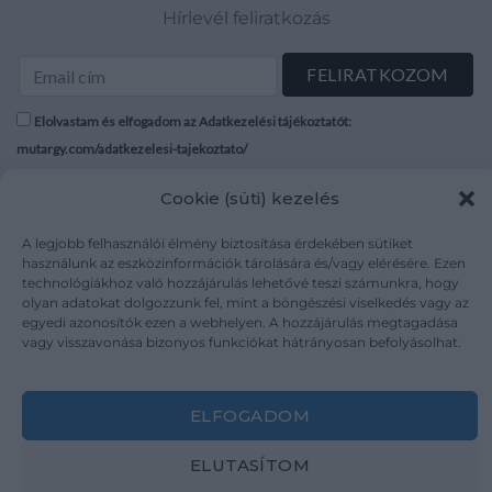
Hírlevél feliratkozás
Elolvastam és elfogadom az Adatkezelési tájékoztatót:
mutargy.com/adatkezelesi-tajekoztato/
Cookie (süti) kezelés
Rólunk
Áraink
Médiaajánlat
ÁSZF
A legjobb felhasználói élmény biztosítása érdekében sütiket
Karrier
Adatvédelem
használunk az eszközinformációk tárolására és/vagy elérésére. Ezen
technológiákhoz való hozzájárulás lehetővé teszi számunkra, hogy
Kapcsolat
Impresszum
olyan adatokat dolgozzunk fel, mint a böngészési viselkedés vagy az
egyedi azonosítók ezen a webhelyen. A hozzájárulás megtagadása
vagy visszavonása bizonyos funkciókat hátrányosan befolyásolhat.
Kövesse a műtárgy.com-ot
ELFOGADOM
ELUTASÍTOM