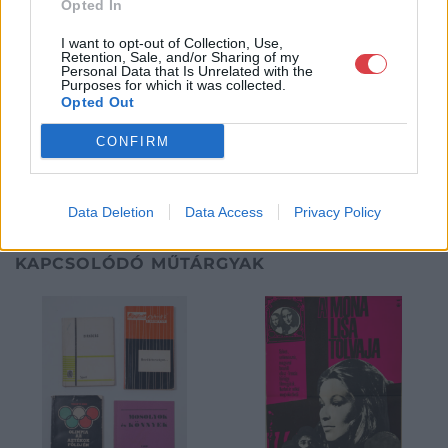
Opted In
iparművészeti alkotásokkal és különleges antik, retró művészi
tárgyakkal várjuk szeretettel.
I want to opt-out of Collection, Use,
Retention, Sale, and/or Sharing of my
Personal Data that Is Unrelated with the
Purposes for which it was collected.
GALÉRIA TOVÁBBI MŰTÁRGYAI
Opted Out
CONFIRM
Data Deletion
Data Access
Privacy Policy
KAPCSOLÓDÓ MŰTÁRGYAK