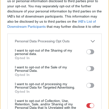
us or personal information disclosed to third parties prior to
Aukció ideje: 18:00
your opt-out. You may separately opt-out of the further
Aukció helye: Budapest, Biksady Galéria
disclosure of your personal information by third parties on the
IAB’s list of downstream participants. This information may
Tételszám: 898
also be disclosed by us to third parties on the
IAB’s List of
Downstream Participants
that may further disclose it to other
Eladó adatai
third parties.
Eladó:
Biksady Galéria
Personal Data Processing Opt Outs
Cím: Törő Tamás
I want to opt-out of the Sharing of my
Biksady Galéria Kft.
personal data.
1055, Budapest, Falk Miksa u.
Opted In
24-26.
I want to opt-out of the Sale of my
Telefon: 061/784-1111 061/780-
Personal Data.
9307
Opted In
Weboldal:
I want to opt-out of processing my
http://www.biksady.com
Personal Data for Targeted Advertising.
Opted In
GALÉRIA TOVÁBBI MŰTÁRGYAI
I want to opt-out of Collection, Use,
Retention, Sale, and/or Sharing of my
Personal Data that Is Unrelated with the