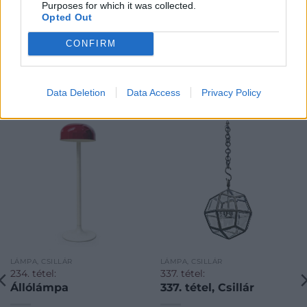
Purposes for which it was collected.
Opted Out
CONFIRM
KAPCSOLÓDÓ MŰTÁRGYAK
Data Deletion
Data Access
Privacy Policy
LÁMPA, CSILLÁR
LÁMPA, CSILLÁR
234. tétel:
337. tétel:
Állólámpa
337. tétel, Csillár