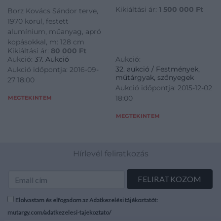
Kikiáltási ár:
1 500 000
Ft
Borz Kovács Sándor terve,
1970 körül, festett
alumínium, műanyag, apró
kopásokkal, m: 128 cm
Kikiáltási ár:
80 000
Ft
Aukció:
37. Aukció
Aukció:
32. aukció / Festmények,
Aukció időpontja: 2016-09-
műtárgyak, szőnyegek
27 18:00
Aukció időpontja: 2015-12-02
MEGTEKINTEM
18:00
MEGTEKINTEM
Hírlevél feliratkozás
Elolvastam és elfogadom az Adatkezelési tájékoztatót:
mutargy.com/adatkezelesi-tajekoztato/