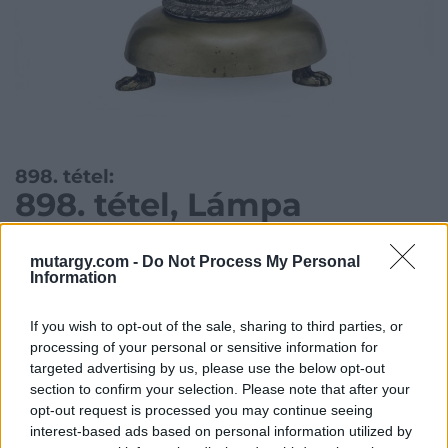
898. tétel:
898. tétel, Lámpa
mutargy.com -
Do Not Process My Personal
Kategória:
Lámpa, csillár
Information
Kikiáltási ár:
150 000
Ft
If you wish to opt-out of the sale, sharing to third parties, or
processing of your personal or sensitive information for
Aukció adatai
targeted advertising by us, please use the below opt-out
section to confirm your selection. Please note that after your
Aukció neve:
29. aukció / műtárgy
opt-out request is processed you may continue seeing
Aukció dátuma: 2015.05.21
interest-based ads based on personal information utilized by