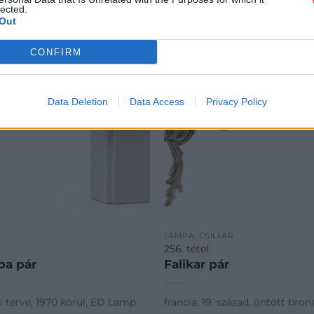
lected.
Out
CONFIRM
Data Deletion
Data Access
Privacy Policy
LÁMPA, CSILLÁR
256. tétel:
pa pár
Falikar pár
i terve, 1970 körül, ED Lamp
francia, 19. század, öntött bronz