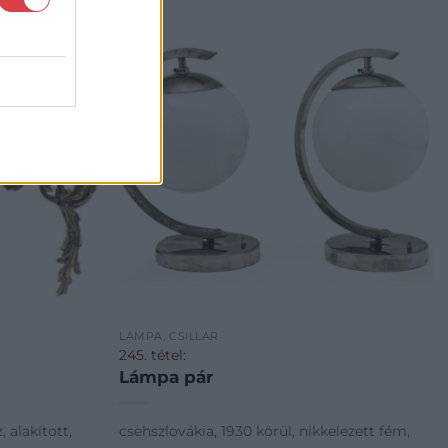
LÁMPA, CSILLÁR
245. tétel:
Lámpa pár
, alakított,
csehszlovákia, 1930 körül, nikkelezett fém,