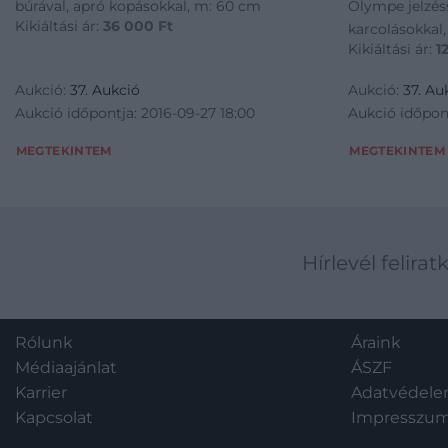
búrával, apró kopásokkal, m: 60 cm
Olympe jelzéss
Kikiáltási ár:
36 000
Ft
karcolásokkal,
Kikiáltási ár:
1
Aukció:
37. Aukció
Aukció:
37. Au
Aukció időpontja: 2016-09-27 18:00
Aukció időpont
MEGTEKINTEM
MEGTEKINTEM
Hírlevél felirat
Rólunk
Áraink
Médiaajánlat
ÁSZF
Karrier
Adatvédel
Kapcsolat
Impresszu