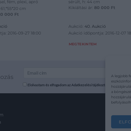
el, fém, plexi, apró
sérült, h: 44 cm
Kikiáltási ár:
80 000
Ft
 61,*55*20 cm
20 000
Ft
kció
Aukció:
40. Aukció
ja: 2016-09-27 18:00
Aukció időpontja: 2016-12-07 1
MEGTEKINTEM
kozás
A legjobb f
eszközinfor
Elolvastam és elfogadom az Adatkezelési tájékoztatót: mutargy.co
hozzájárulá
a böngészés
hozzájárul
befolyásolh
em
ELF
m