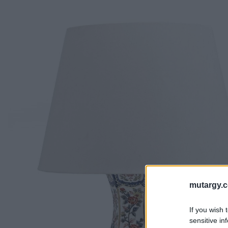
mutargy.
If you wish 
sensitive in