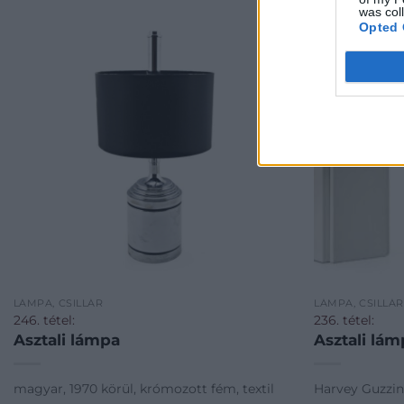
was col
Opted 
LÁMPA, CSILLÁR
LÁMPA, CSILLÁR
246. tétel:
236. tétel:
Asztali lámpa
Asztali lám
magyar, 1970 körül, krómozott fém, textil
Harvey Guzzin