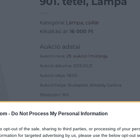
901. tétel, Lámpa
Kategória:
Lámpa, csillár
Kikiáltási ár:
16 000
Ft
Aukció adatai
Aukció neve:
29. aukció / műtárgy
Aukció dátuma: 2015.05.21
Aukció ideje: 18:00
Aukció helye: Budapest, Biksady Galéria
Tételszám: 901
Eladó adatai
com -
Do Not Process My Personal Information
Eladó:
Biksady
to opt-out of the sale, sharing to third parties, or processing of your per
Cím: Törő Tam
formation for targeted advertising by us, please use the below opt-out s
Biksady Galéria