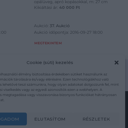
opálüveg, apró kopásokkal, m: 27 cm
Kikiáltási ár:
40 000
Ft
Aukció:
37. Aukció
8:00
Aukció időpontja: 2016-09-27 18:00
MEGTEKINTEM
Cookie (süti) kezelés
elhasználói élmény biztosítása érdekében sütiket használunk az
mációk tárolására és/vagy elérésére. Ezen technológiákhoz való
m/adatkezelesi-tajekoztato/
s lehetővé teszi számunkra, hogy olyan adatokat dolgozzunk fel, mint
i viselkedés vagy az egyedi azonosítók ezen a webhelyen. A
ás megtagadása vagy visszavonása bizonyos funkciókat hátrányosan
at.
Kövesse a műtárgy.com-ot
OGADOM
ELUTASÍTOM
RÉSZLETEK