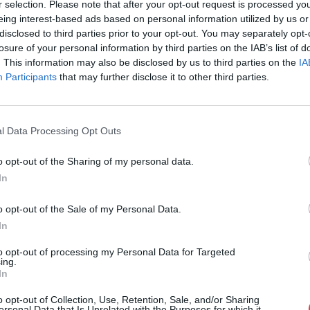
r selection. Please note that after your opt-out request is processed y
1055, Budapest
eing interest-based ads based on personal information utilized by us or
Telefon: 061/7
disclosed to third parties prior to your opt-out. You may separately opt-
losure of your personal information by third parties on the IAB’s list of
Weboldal:
htt
. This information may also be disclosed by us to third parties on the
IA
Participants
that may further disclose it to other third parties.
GALÉRIA TOVÁBBI MŰTÁRGYAI
l Data Processing Opt Outs
o opt-out of the Sharing of my personal data.
In
o opt-out of the Sale of my Personal Data.
In
to opt-out of processing my Personal Data for Targeted
ing.
In
o opt-out of Collection, Use, Retention, Sale, and/or Sharing
ersonal Data that Is Unrelated with the Purposes for which it