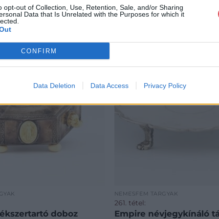
o opt-out of Collection, Use, Retention, Sale, and/or Sharing
ersonal Data that Is Unrelated with the Purposes for which it
lected.
Out
CONFIRM
Data Deletion
Data Access
Privacy Policy
GYAK
NEMESFÉM TÁRGYAK
261. tétel:
 ékszertartó doboz
Empire névjegykínáló tá