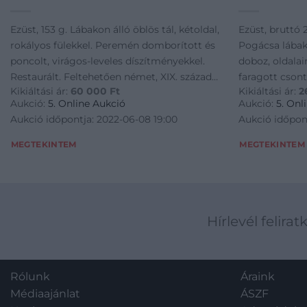
Ezüst, 153 g. Lábakon álló öblös tál, kétoldal,
Ezüst, bruttó 
rokályos fülekkel. Peremén domborított és
Pogácsa lábak
poncolt, virágos-leveles díszítményekkel.
doboz, oldala
Restaurált. Feltehetően német, XIX. század
faragott csont
Kikiáltási ár:
60 000
Ft
Kikiáltási ár:
2
közepe, MK mesterjeggyel. M.: 36 × 18,5 × 9,5
fejek és mitol
Aukció:
5. Online Aukció
Aukció:
5. Onl
cm
Zsanéros fede
Aukció időpontja: 2022-06-08 19:00
Aukció időpon
faragott
MEGTEKINTEM
MEGTEKINTEM
Hírlevél felirat
Rólunk
Áraink
Médiaajánlat
ÁSZF