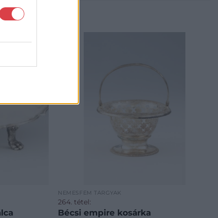
NEMESFÉM TÁRGYAK
264. tétel:
lca
Bécsi empire kosárka