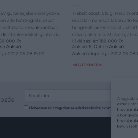
267 g., belsejében aranyozva.
Trébelt ezüst, 515 g. Három önt
on álló hatszögletű ezüst
oroszlánmancsos lábon álló ker
in váltakozó medalionokban
hengerelt peremszéllel. Jelzett
 díszítőelemekkel: groteszk
század első fele. M.: 5 cm; átm.
60 000
Ft
Kikiáltási ár:
180 000
Ft
ógiai jelenetek ábrázolásaival.
ine Aukció
Aukció:
5. Online Aukció
lén kerek medalionban
tja: 2022-06-08 19:00
Aukció időpontja: 2022-06-08 
MEGTEKINTEM
kozás
A legjobb f
eszközinfor
Elolvastam és elfogadom az Adatkezelési tájékoztatót: mutargy.co
hozzájárulá
a böngészés
hozzájárul
befolyásolh