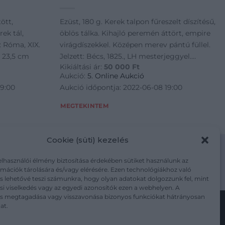
ött,
Ezüst, 180 g. Kerek talpon fűreszelt díszítésű,
ek tál,
öblös tálka. Kihajló peremén áttört, empire
: Róma, XIX.
virágdíszekkel. Középen merev pántú füllel.
: 23,5 cm
Jelzett: Bécs, 1825., LH mesterjeggyel.
Kikiáltási ár:
50 000
Ft
Neuwirth: P 1840. M.: 13 cm; átm.: 11 cm
Aukció:
5. Online Aukció
19:00
Aukció időpontja: 2022-06-08 19:00
MEGTEKINTEM
Cookie (süti) kezelés
elhasználói élmény biztosítása érdekében sütiket használunk az
mációk tárolására és/vagy elérésére. Ezen technológiákhoz való
m/adatkezelesi-tajekoztato/
s lehetővé teszi számunkra, hogy olyan adatokat dolgozzunk fel, mint
i viselkedés vagy az egyedi azonosítók ezen a webhelyen. A
ás megtagadása vagy visszavonása bizonyos funkciókat hátrányosan
at.
Kövesse a műtárgy.com-ot