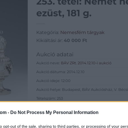
253. tétel: Német 
ezüst, 181 g.
Kategória:
Nemesfém tárgyak
Kikiáltási ár:
40 000
Ft
Aukció adatai
Aukció neve:
BÁV ZRt. 2014.12.10-i aukció
Aukció dátuma: 2014.12.10
Aukció ideje: 12:00
Aukció helye: Budapest, BÁV Aukciósház, V. Bécsi 
Tételszám: 253
com -
Do Not Process My Personal Information
Eladó adatai
Eladó:
BÁV
to opt-out of the sale, sharing to third parties, or processing of your per