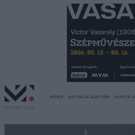
Skip
to
content
HÍREK
AKTUÁLIS AUKCIÓK
AUKCIÓ 