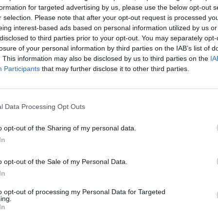
Cím: BÁV Z
formation for targeted advertising by us, please use the below opt-out s
1027 Budap
r selection. Please note that after your opt-out request is processed y
eing interest-based ads based on personal information utilized by us or
Telefon: (06
disclosed to third parties prior to your opt-out. You may separately opt-
Weboldal:
losure of your personal information by third parties on the IAB’s list of
. This information may also be disclosed by us to third parties on the
IA
Participants
that may further disclose it to other third parties.
Bemutatkozás: Az ország legnagyobb múltú, 240
BÁV ZRt. óriási tapasztalatával, szakmai tekin
műkereskedelem meghatározó szereplője. A 200
műkereskedelem egyik legfontosabb színterévé, 
l Data Processing Opt Outs
műkereskedelmi üzlethálózatával rendelkező BÁV
eladni, vagy venni kívánók rendelkezésére.
o opt-out of the Sharing of my personal data.
In
GALÉRIA TOVÁBBI MŰTÁRGYAI
o opt-out of the Sale of my Personal Data.
In
to opt-out of processing my Personal Data for Targeted
ing.
In