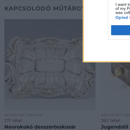
I want t
KAPCSOLÓDÓ MŰTÁRGYAK
of my P
was col
Opted 
NEMESFÉM TÁRGYAK
NEMESFÉM TÁR
271. tétel:
262. tétel:
Neorokokó desszerteskosár
Jugendstil