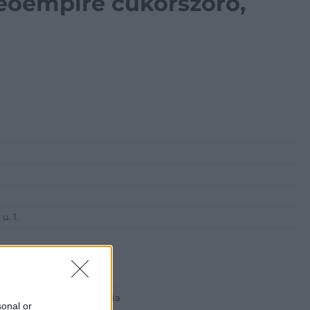
neoempire cukorszóró,
u. 1.
 ART Aukciósház és Galéria
sonal or