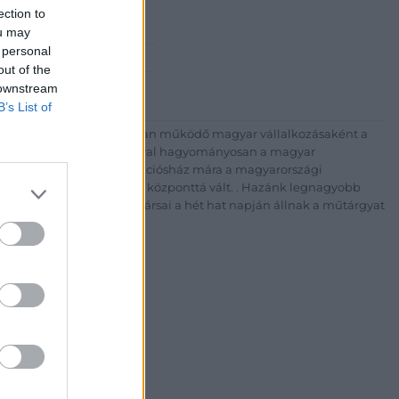
Rt.
ection to
est, Csalogány u. 23-33.
ou may
 personal
 1) 331 0513
out of the
http://bav-art.hu
 downstream
B’s List of
 esztendeje jogfolytonosan működő magyar vállalkozásaként a
télyével és megbízhatóságával hagyományosan a magyar
7-ben megújult BÁV Aukciósház mára a magyarországi
kereskedelmi és árverési központtá vált. . Hazánk legnagyobb
 ZRt. felkészült munkatársai a hét hat napján állnak a műtárgyat