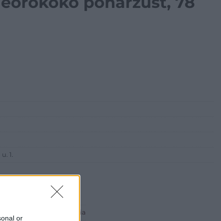
 neorokokó pohárzüst, 78
u. 1.
 ART Aukciósház és Galéria
sonal or