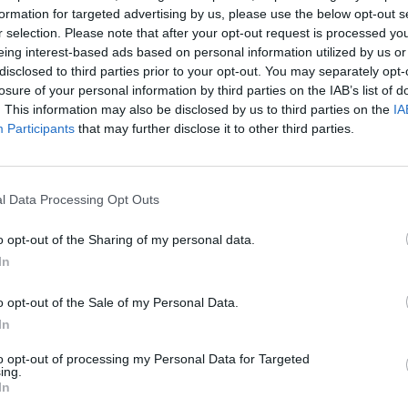
Cím: BÁV Z
formation for targeted advertising by us, please use the below opt-out s
1027 Budap
r selection. Please note that after your opt-out request is processed y
eing interest-based ads based on personal information utilized by us or
Telefon: (06
disclosed to third parties prior to your opt-out. You may separately opt-
Weboldal:
losure of your personal information by third parties on the IAB’s list of
. This information may also be disclosed by us to third parties on the
IA
Participants
that may further disclose it to other third parties.
Bemutatkozás: Az ország legnagyobb múltú, 240
BÁV ZRt. óriási tapasztalatával, szakmai tekin
műkereskedelem meghatározó szereplője. A 200
műkereskedelem egyik legfontosabb színterévé, 
l Data Processing Opt Outs
műkereskedelmi üzlethálózatával rendelkező BÁV
eladni, vagy venni kívánók rendelkezésére.
o opt-out of the Sharing of my personal data.
In
GALÉRIA TOVÁBBI MŰTÁRGYAI
o opt-out of the Sale of my Personal Data.
In
to opt-out of processing my Personal Data for Targeted
ing.
In