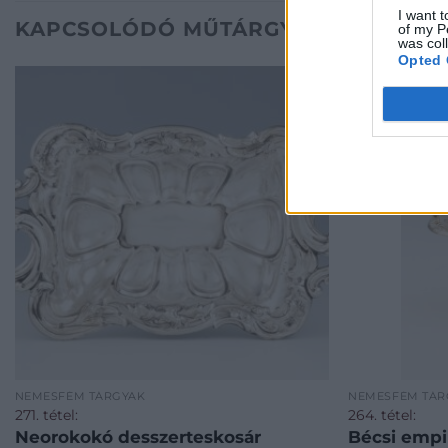
I want t
KAPCSOLÓDÓ MŰTÁRGYAK
of my P
was col
Opted 
NEMESFÉM TÁRGYAK
NEMESFÉM TÁR
271. tétel:
264. tétel:
Neorokokó desszerteskosár
Bécsi empi