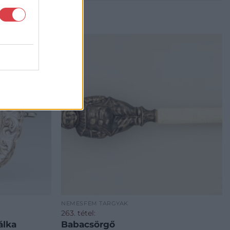
NEMESFÉM TÁRGYAK
263. tétel:
álka
Babacsörgő