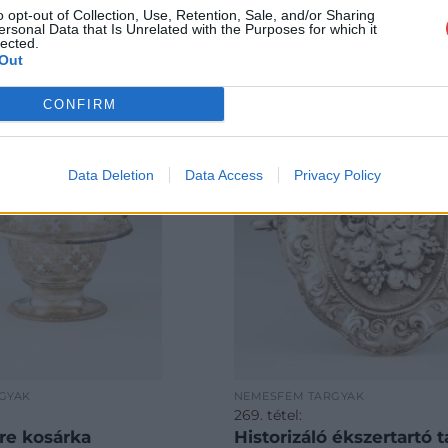
o opt-out of Collection, Use, Retention, Sale, and/or Sharing
ersonal Data that Is Unrelated with the Purposes for which it
lected.
Out
CONFIRM
Data Deletion
Data Access
Privacy Policy
GYAK
NEMESFÉM TÁRGYAK
269. tétel:
re kosárka
Historizáló ékszertartó t