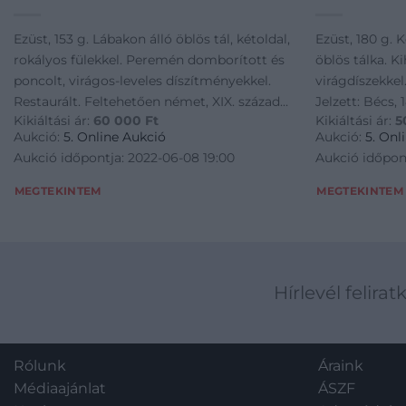
Ezüst, 153 g. Lábakon álló öblös tál, kétoldal,
Ezüst, 180 g. K
rokályos fülekkel. Peremén domborított és
öblös tálka. K
poncolt, virágos-leveles díszítményekkel.
virágdíszekkel
Restaurált. Feltehetően német, XIX. század
Jelzett: Bécs,
Kikiáltási ár:
60 000
Ft
Kikiáltási ár:
5
közepe, MK mesterjeggyel. M.: 36 × 18,5 × 9,5
Neuwirth: P 18
Aukció:
5. Online Aukció
Aukció:
5. Onl
cm
Aukció időpontja: 2022-06-08 19:00
Aukció időpon
MEGTEKINTEM
MEGTEKINTEM
Hírlevél felirat
Rólunk
Áraink
Médiaajánlat
ÁSZF