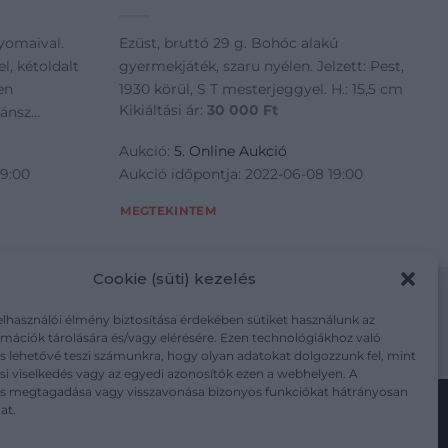
nyomaival.
Ezüst, bruttó 29 g. Bohóc alakú
l, kétoldalt
gyermekjáték, szaru nyélen. Jelzett: Pest,
en
1930 körül, S T mesterjeggyel. H.: 15,5 cm
Kikiáltási ár:
30 000
Ft
zánsz
sett rokályos
Aukció:
5. Online Aukció
. század vége,
19:00
Aukció időpontja: 2022-06-08 19:00
MEGTEKINTEM
Cookie (süti) kezelés
elhasználói élmény biztosítása érdekében sütiket használunk az
mációk tárolására és/vagy elérésére. Ezen technológiákhoz való
m/adatkezelesi-tajekoztato/
s lehetővé teszi számunkra, hogy olyan adatokat dolgozzunk fel, mint
i viselkedés vagy az egyedi azonosítók ezen a webhelyen. A
ás megtagadása vagy visszavonása bizonyos funkciókat hátrányosan
at.
Kövesse a műtárgy.com-ot