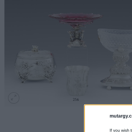
mutargy.
If you wish 