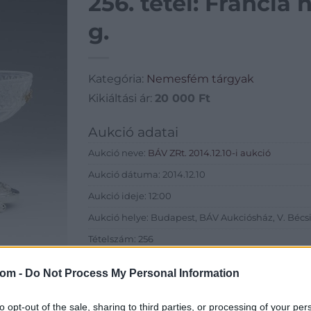
256. tétel: Francia
g.
Kategória:
Nemesfém tárgyak
Kikiáltási ár:
20 000
Ft
Aukció adatai
Aukció neve:
BÁV ZRt. 2014.12.10-i aukció
Aukció dátuma: 2014.12.10
Aukció ideje: 12:00
Aukció helye: Budapest, BÁV Aukciósház, V. Bécsi 
Tételszám: 256
com -
Do Not Process My Personal Information
Eladó adatai
Eladó:
BÁV
to opt-out of the sale, sharing to third parties, or processing of your per