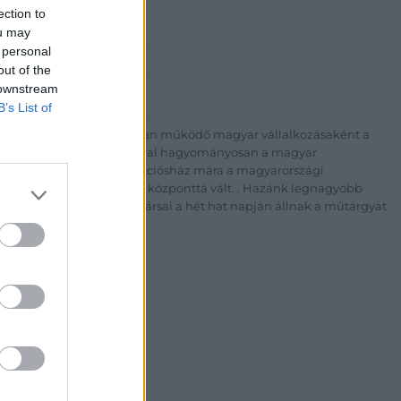
Rt.
ection to
est, Csalogány u. 23-33.
ou may
 personal
 1) 331 0513
out of the
http://bav-art.hu
 downstream
B’s List of
 esztendeje jogfolytonosan működő magyar vállalkozásaként a
télyével és megbízhatóságával hagyományosan a magyar
7-ben megújult BÁV Aukciósház mára a magyarországi
kereskedelmi és árverési központtá vált. . Hazánk legnagyobb
 ZRt. felkészült munkatársai a hét hat napján állnak a műtárgyat