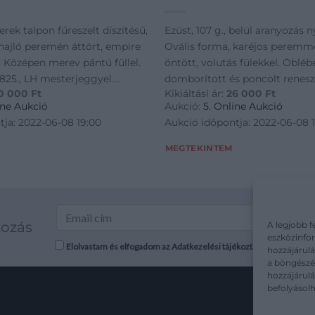
erek talpon fűreszelt díszítésű,
Ezüst, 107 g., belül aranyozás 
ihajló peremén áttört, empire
Ovális forma, karéjos peremme
. Középen merev pántú füllel.
öntött, volutás fülekkel. Öbléb
 1825., LH mesterjeggyel.
domborított és poncolt renes
0 000
Ft
Kikiáltási ár:
26 000
Ft
40. M.: 13 cm; átm.: 11 cm
gyümölcskötegek, peremén vé
ine Aukció
Aukció:
5. Online Aukció
díszítmények. Jelzett: Pest, XIX
tja: 2022-06-08 19:00
Aukció időpontja: 2022-06-08 
PF mesterjeggye
MEGTEKINTEM
kozás
A legjobb f
eszközinfor
Elolvastam és elfogadom az Adatkezelési tájékoztatót: mutargy.co
hozzájárulá
a böngészés
hozzájárul
befolyásolh