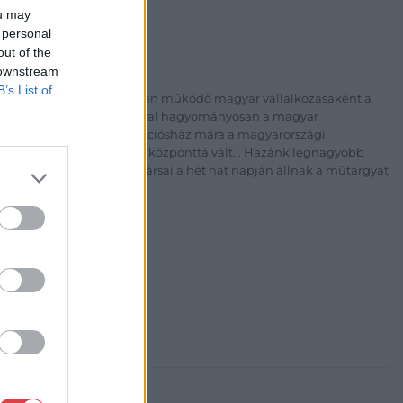
ou may
 1) 331 0513
 personal
http://bav-art.hu
out of the
 downstream
B’s List of
 esztendeje jogfolytonosan működő magyar vállalkozásaként a
télyével és megbízhatóságával hagyományosan a magyar
7-ben megújult BÁV Aukciósház mára a magyarországi
kereskedelmi és árverési központtá vált. . Hazánk legnagyobb
 ZRt. felkészült munkatársai a hét hat napján állnak a műtárgyat