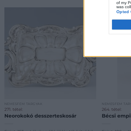
of my P
was col
Opted 
NEMESFÉM TÁRGYAK
NEMESFÉM TÁR
271. tétel:
264. tétel:
Neorokokó desszerteskosár
Bécsi empi