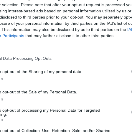
r selection. Please note that after your opt-out request is processed y
Telefon: (06
eing interest-based ads based on personal information utilized by us or
Weboldal:
disclosed to third parties prior to your opt-out. You may separately opt-
losure of your personal information by third parties on the IAB’s list of
. This information may also be disclosed by us to third parties on the
IA
Bemutatkozás: Az ország legnagyobb múltú, 240
Participants
that may further disclose it to other third parties.
BÁV ZRt. óriási tapasztalatával, szakmai tekin
műkereskedelem meghatározó szereplője. A 200
műkereskedelem egyik legfontosabb színterévé, 
műkereskedelmi üzlethálózatával rendelkező BÁV
l Data Processing Opt Outs
eladni, vagy venni kívánók rendelkezésére.
o opt-out of the Sharing of my personal data.
GALÉRIA TOVÁBBI MŰTÁRGYAI
In
o opt-out of the Sale of my Personal Data.
In
to opt-out of processing my Personal Data for Targeted
ing.
In
o opt-out of Collection, Use, Retention, Sale, and/or Sharing