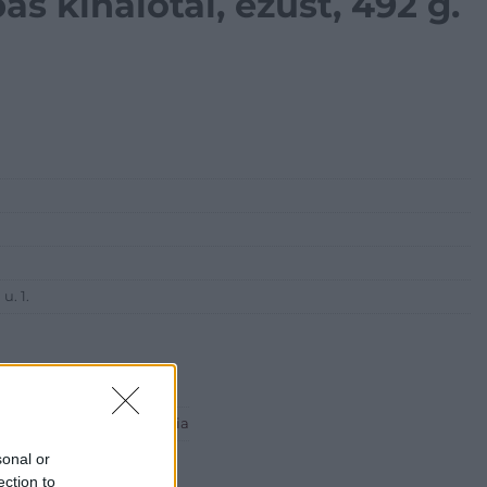
pas kínálótál, ezüst, 492 g.
u. 1.
 ART Aukciósház és Galéria
Rt.
sonal or
est, Csalogány u. 23-33.
ection to