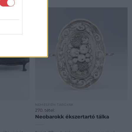
NEMESFÉM TÁRGYAK
270. tétel:
Neobarokk ékszertartó tálka