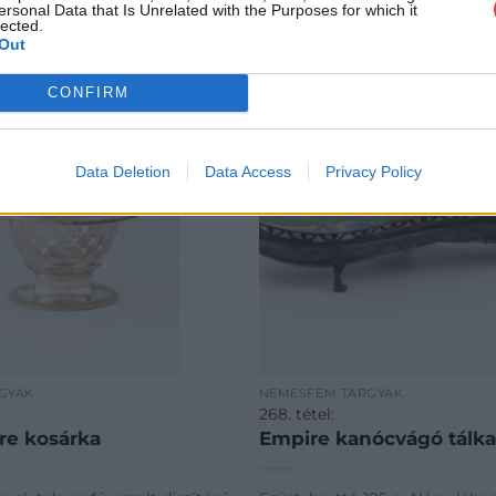
ersonal Data that Is Unrelated with the Purposes for which it
lected.
Out
CONFIRM
Data Deletion
Data Access
Privacy Policy
GYAK
NEMESFÉM TÁRGYAK
268. tétel:
re kosárka
Empire kanócvágó tálka