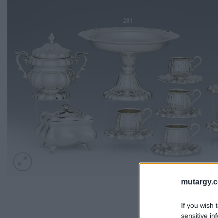
mutargy.
If you wish 
sensitive in