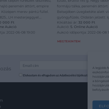
erek talpon fűreszelt díszítésű,
Ezüst, bruttó 195 g. Négy lábon
ihajló peremén áttört, empire
formájú tálka, peremén áttört d
. Középen merev pántú füllel.
Belsejében üvegbetéte alatt vi
 1825., LH mesterjeggyel.
gyöngyfűzés. Oldalán jelzett: I
0 000
Ft
Kikiáltási ár:
32 000
Ft
40. M.: 13 cm; átm.: 11 cm
körül, Antonius Umlauff. M.: 22
ine Aukció
Aukció:
5. Online Aukció
tja: 2022-06-08 19:00
Aukció időpontja: 2022-06-08 
MEGTEKINTEM
kozás
A legjobb f
eszközinfor
Elolvastam és elfogadom az Adatkezelési tájékoztatót: mutargy.co
hozzájárulá
a böngészés
hozzájárul
befolyásolh
em
ELF
m