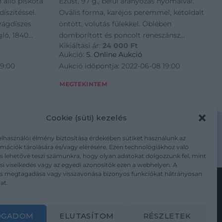
 álló piskóta
Ezüst, 97 g., belül aranyozás nyomaival.
íszítéssel.
Ovális forma, karéjos peremmel, kétoldalt
rágdíszes
öntött, volutás fülekkel. Öblében
gló, 1840
domborított és poncolt reneszánsz
Kikiáltási ár:
24 000
Ft
 × 9 × 3 cm
gyümölcskötegek, peremén vésett rokályos
Aukció:
5. Online Aukció
díszítmények. Jelzett: Pest, XIX. szád vége,
19:00
Aukció időpontja: 2022-06-08 19:00
PF mesterjeggyel.
MEGTEKINTEM
Cookie (süti) kezelés
elhasználói élmény biztosítása érdekében sütiket használunk az
mációk tárolására és/vagy elérésére. Ezen technológiákhoz való
m/adatkezelesi-tajekoztato/
s lehetővé teszi számunkra, hogy olyan adatokat dolgozzunk fel, mint
i viselkedés vagy az egyedi azonosítók ezen a webhelyen. A
ás megtagadása vagy visszavonása bizonyos funkciókat hátrányosan
at.
Kövesse a műtárgy.com-ot
OGADOM
ELUTASÍTOM
RÉSZLETEK