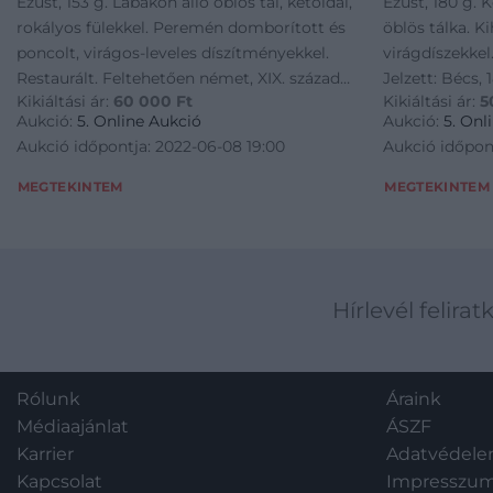
Ezüst, 153 g. Lábakon álló öblös tál, kétoldal,
Ezüst, 180 g. K
rokályos fülekkel. Peremén domborított és
öblös tálka. K
poncolt, virágos-leveles díszítményekkel.
virágdíszekkel
Restaurált. Feltehetően német, XIX. század
Jelzett: Bécs,
Kikiáltási ár:
60 000
Ft
Kikiáltási ár:
5
közepe, MK mesterjeggyel. M.: 36 × 18,5 × 9,5
Neuwirth: P 18
Aukció:
5. Online Aukció
Aukció:
5. Onl
cm
Aukció időpontja: 2022-06-08 19:00
Aukció időpon
MEGTEKINTEM
MEGTEKINTEM
Hírlevél felirat
Rólunk
Áraink
Médiaajánlat
ÁSZF
Karrier
Adatvédel
Kapcsolat
Impresszu