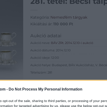
281. tétel: Bécsi tal
Kategória:
Nemesfém tárgyak
Kikiáltási ár:
110 000
Ft
Aukció adatai
Aukció neve:
BÁV ZRt. 2014.12.10-i aukció
Aukció dátuma: 2014.12.10
Aukció ideje: 12:00
Aukció helye: Budapest, BÁV Aukciósház, V. Bécsi 
Tételszám: 281
Eladó adatai
com -
Do Not Process My Personal Information
Eladó:
BÁV
Cím: BÁV Z
to opt-out of the sale, sharing to third parties, or processing of your per
1027 Budap
formation for targeted advertising by us, please use the below opt-out s