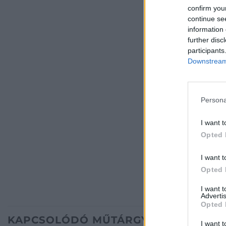
confirm you
continue se
information 
further disc
participants
Downstream 
Persona
I want t
Opted 
I want t
Opted 
I want 
Advertis
Opted 
KAPCSOLÓDÓ MŰTÁRGYAK
I want t